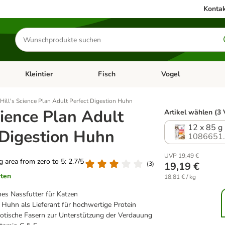
Kontak
Produkte
suchen
Kleintier
Fisch
Vogel
utter & Zubehör
Kategorie-Menü öffnen: Hundefutter & Zubehör
Kategorie-Menü öffnen: Kleintier
Kategorie-Menü öffnen
Ka
Hill's Science Plan Adult Perfect Digestion Huhn
cience Plan Adult
Artikel wählen (3 
12 x 85 g
 Digestion Huhn
1086651
UVP 19,49 €
ng area from zero to 5: 2.7/5
(
3
)
19,19 €
rten
18,81 € / kg
s Nassfutter für Katzen
 Huhn als Lieferant für hochwertige Protein
iotische Fasern zur Unterstützung der Verdauung