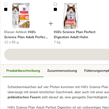
Hill's Science Plan Adult Perfect Digestion Huhn
Hill's Science Plan Perfect Digest
Dieser Artikel
:
Hill's
Hill's Science Plan Perfect
Science Plan Adult Perfect
Digestion Adult Huhn
Digestion Huhn
12 x 85 g
7 kg
Produktbeschreibung
Zusammensetzung
Fütterungsemp
Schleckermäulchen auf vier Pfoten kommen mit Hill's Science Plan A
überzeugt mit einem köstlichen Geschmack, aber auch mit einer a
präbiotischen Fasern
zielt darauf ab, eine geregelte Darmtätigkeit 
Hill's Science Plan Adult Perfect Digestion ist ein vollwertiges N