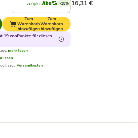
16,31 €
-15%
Zum
Zum
Warenkorb
Warenkorb
hinzufügen
hinzufügen
 19 zooPunkte für dieses
tage.
mehr lesen
r lesen
.
ggf. zzgl.
Versandkosten