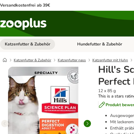
Versandkostenfrei ab 39€
Katzenfutter & Zubehör
Hundefutter & Zubehör
Kategorie-Menü öffnen: Katzenf
Katzenfutter & Zubehör
Katzenfutter nass
Katzenfutter mit Huhn
Hill's S
Perfect
12 x 85 g
This is a stars rati
Produkt bewe
Ausgewogene
Mit leckerem
Enthält präb