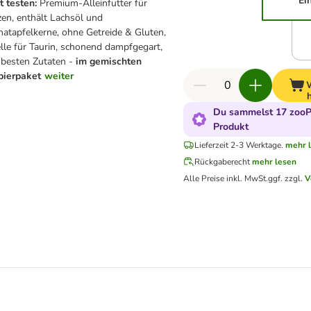
Ei
t testen:
Premium-Alleinfutter für
zen, enthält Lachsöl und
natapfelkerne, ohne Getreide & Gluten,
lle für Taurin, schonend dampfgegart,
 besten Zutaten -
im gemischten
bierpaket
weiter
Du sammelst 17 zooP
Produkt
Lieferzeit 2-3 Werktage.
mehr 
Rückgaberecht
mehr lesen
Alle Preise inkl. MwSt.
ggf. zzgl.
V