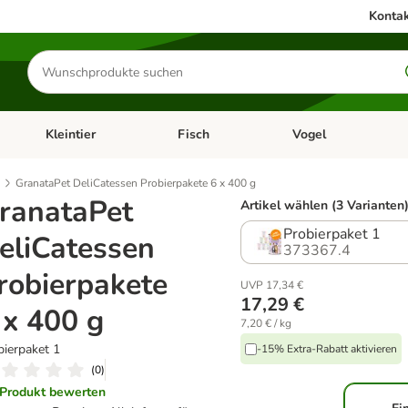
Kontak
Produkte
suchen
Kleintier
Fisch
Vogel
utter & Zubehör
Kategorie-Menü öffnen: Hundefutter & Zubehör
Kategorie-Menü öffnen: Kleintier
Kategorie-Menü öffnen
Ka
GranataPet DeliCatessen Probierpakete 6 x 400 g
ranataPet
Artikel wählen (3 Varianten
Probierpaket 1
eliCatessen
373367.4
robierpakete
UVP 17,34 €
17,29 €
 x 400 g
7,20 € / kg
bierpaket 1
-15% Extra-Rabatt aktivieren
(
0
)
Produkt bewerten