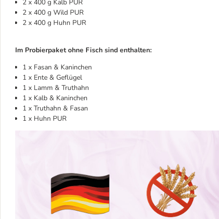
2 x 400 g Kalb PUR
2 x 400 g Wild PUR
2 x 400 g Huhn PUR
Im Probierpaket ohne Fisch sind enthalten:
1 x Fasan & Kaninchen
1 x Ente & Geflügel
1 x Lamm & Truthahn
1 x Kalb & Kaninchen
1 x Truthahn & Fasan
1 x Huhn PUR