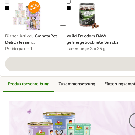
GranataPet DeliCatessen Probierpakete 6 x 400 g
Wild Freedom RAW - gefriergetro
Dieser Artikel
:
GranataPet
Wild Freedom RAW -
DeliCatessen
gefriergetrocknete Snacks
Probierpakete 6 x 400 g
Probierpaket 1
Lammlunge 3 x 35 g
Produktbeschreibung
Zusammensetzung
Fütterungsemp