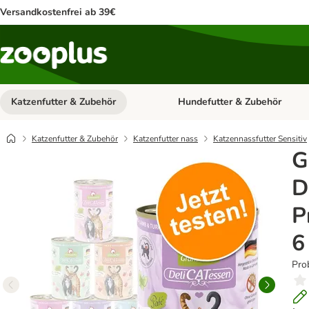
Versandkostenfrei ab 39€
Katzenfutter & Zubehör
Hundefutter & Zubehör
Kategorie-Menü öffnen: Katzenf
Katzenfutter & Zubehör
Katzenfutter nass
Katzennassfutter Sensitiv
G
D
P
6
Pro