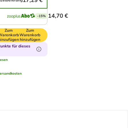
17,29 €
nzellieferung
14,70 €
-15%
Zum
Zum
Warenkorb
Warenkorb
hinzufügen
hinzufügen
unkte für dieses
lesen
ersandkosten