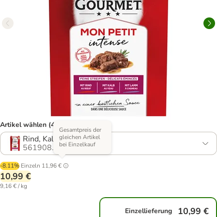
Artikel wählen (4 Varianten)
Gesamtpreis der
gleichen Artikel
Rind, Kalb, Lamm
bei Einzelkauf
561908.25
-8.11%
Einzeln
11,96 €
10,99 €
9,16 € / kg
10,99 €
Einzellieferung