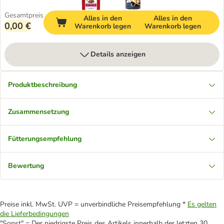
Gesamtpreis
Alles in den
Alles in den
0,00 €
Warenkorb legen
Warenkorb legen
Details anzeigen
Produktbeschreibung
Zusammensetzung
Fütterungsempfehlung
Bewertung
Preise inkl. MwSt. UVP = unverbindliche Preisempfehlung *
Es gelten
die Lieferbedingungen
"Sonst" = Der niedrigste Preis des Artikels innerhalb der letzten 30