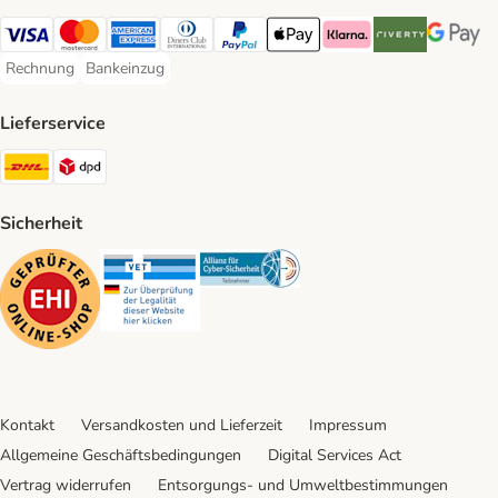
Visa Payment Method
Mastercard Payment Method
American Express Payment Method
Diners Club Payment Method
PayPal Payment Method
Apple Pay Payment Method
Klarna Payment Method
Riverty Payment 
Google P
Rechnung
Bankeinzug
Rechnung Payment Method
Bankeinzug Payment Method
Lieferservice
DHL Shipping Method
DPD Shipping Method
Sicherheit
Security
Security
Security
Kontakt
Versandkosten und Lieferzeit
Impressum
Allgemeine Geschäftsbedingungen
Digital Services Act
Vertrag widerrufen
Entsorgungs- und Umweltbestimmungen