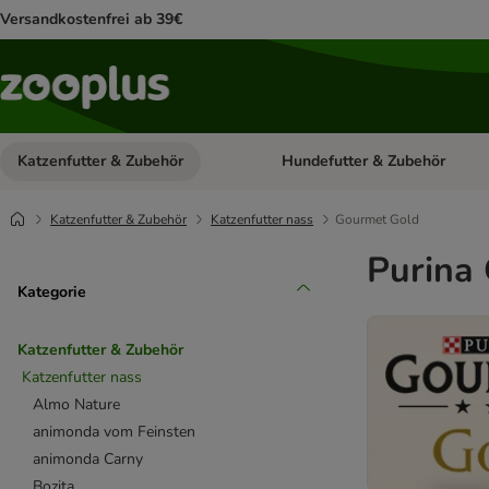
Versandkostenfrei ab 39€
Katzenfutter & Zubehör
Hundefutter & Zubehör
Kategorie-Menü öffnen: Katzenf
Katzenfutter & Zubehör
Katzenfutter nass
Gourmet Gold
Purina
Kategorie
Katzenfutter & Zubehör
Katzenfutter nass
Almo Nature
animonda vom Feinsten
animonda Carny
Bozita