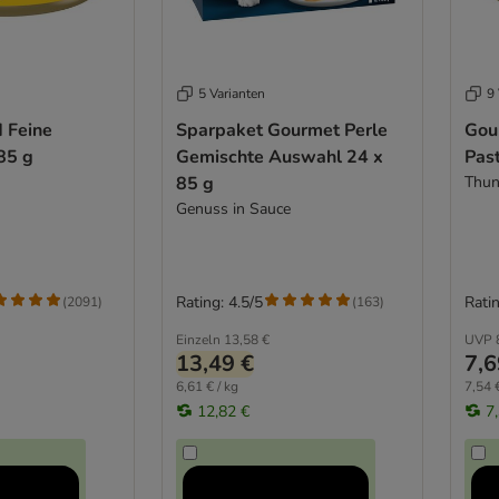
5 Varianten
9 
 Feine
Sparpaket Gourmet Perle
Gou
85 g
Gemischte Auswahl 24 x
Pas
85 g
Thun
Genuss in Sauce
Rating: 4.5/5
Ratin
(
2091
)
(
163
)
Einzeln
13,58 €
UVP
13,49 €
7,6
6,61 € / kg
7,54 €
12,82 €
7