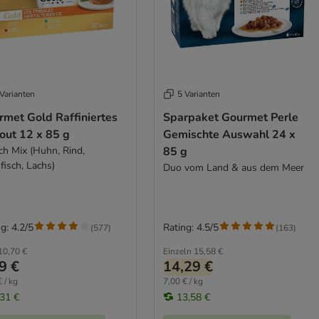
Varianten
5 Varianten
rmet Gold Raffiniertes
Sparpaket Gourmet Perle
out 12 x 85 g
Gemischte Auswahl 24 x
sch Mix (Huhn, Rind,
85 g
fisch, Lachs)
Duo vom Land & aus dem Meer
g: 4.2/5
Rating: 4.5/5
(
577
)
(
163
)
10,70 €
Einzeln
15,58 €
9 €
14,29 €
 / kg
7,00 € / kg
,31 €
13,58 €