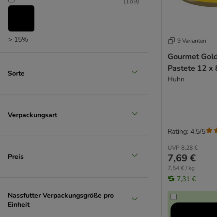
(
169
)
Hill’s Science Plan
Integra Diät-Alleinfutter
IAMS
James Wellbeloved
> 15%
9 Varianten
Josera
Gourmet Gold
JosiCat
Pastete 12 x 
Sorte
Kitekat
Huhn
Kitty Cat
Leonardo
LifeCat
Verpackungsart
Lily's Kitchen
Rating: 4.5/5
Lucky Lou
Mjau
UVP
8,28 €
7,69 €
Preis
Nature's Variety
7,54 € / kg
Nova foods Trainer
7,31 €
Nutrivet Inne
Nassfutter Verpackungsgröße pro
PAN MIESKO
Einheit
Pawsome