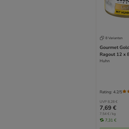
Thrive Complete
Ultima
Venandi Animal
Virbac Veterinary HPM
Vitakraft Poesie
Wellness Core
8 Varianten
Whiskas
Gourmet Gold 
Wiejska Zagroda
Ragout 12 x 
Wildes Land
Huhn
WOW Cat
Yarrah Biofutter
Ziwi Peak
zooplus Bio
Rating: 4.2/5
Bio Katzennassfutter
UVP
8,28 €
Getreidefreies Katzennassfutter
7,69 €
Glutenfreies Katzennassfutter
7,54 € / kg
Monoprotein Katzennassfutter
7,31 €
Katzennassfutter mit hohem