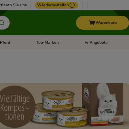
tieren Sie uns
Wiederbestellen
Warenkorb
Pferd
Top-Marken
% Angebote
: Fisch
tegorie-Menü öffnen: Vogel
Kategorie-Menü öffnen: Pferd
Kategorie-Menü öffnen: T