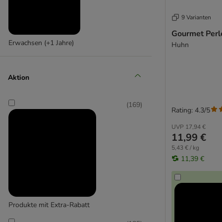
Smilla
9 Varianten
Wild Freedom
Gourmet Perl
4Vets
Erwachsen (+1 Jahre)
Huhn
Acana
Advance
Advance Veterinary Diets
Aktion
Alpha Spirit
Applaws
(
169
)
Rating: 4.3/5
beaphar Spezialdiät
Benek
UVP
17,94 €
11,99 €
Best Nature
Brekkies
5,43 € / kg
11,39 €
Brit
Butcher's
Carnilove
Cat Chow
Produkte mit Extra-Rabatt
Catit Nassfutter