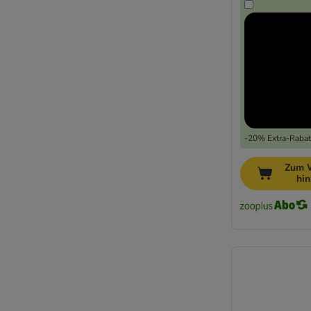
Fleischanteil
Katzenfutter mit Fisch
Katzenfutter mit Thunfisch
Katzenfutter mit Huhn
Katzenfutter ohne Huhn
Katzenfutter ohne Zucker
Katzengetränk
Katzensuppe
-20% Extra-Rabatt
Katzenfutter Filet im Saft gegart
Diät Nassfutter für Katzen
Zum 
Gastrointestinal Katzennassfutter
hi
Hypoallergenes Katzennassfutter
Katzennassfutter bei Arthrose
Katzennassfutter bei Diabetes
Katzennassfutter gegen Haarballen
Katzennassfutter für Haut & Fell
Katzennassfutter bei Niereninsuffizienz
Katzennassfutter Schilddrüse