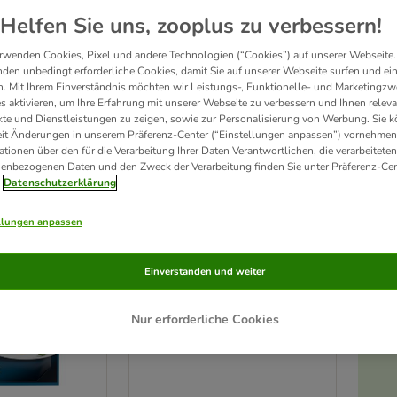
Helfen Sie uns, zooplus zu verbessern!
erlockende Vielfalt an unwiderstehlichen Kompositionen und Geschmackserlebnisse
rwenden Cookies, Pixel und andere Technologien (“Cookies”) auf unserer Webseite.
nzigartigen Rezepturen kombiniert und sorgen für tägliche Abwechslung! Gourmet Kat
den unbedingt erforderliche Cookies, damit Sie auf unserer Webseite surfen und ei
Gourmet Perle, Soup und A la Carte
. Mit Ihrem Einverständnis möchten wir Leistungs-, Funktionelle- und Marketingzw
s aktivieren, um Ihre Erfahrung mit unserer Webseite zu verbessern und Ihnen relev
te und Dienstleistungen zu zeigen, sowie zur Personalisierung von Werbung. Sie 
eit Änderungen in unserem Präferenz-Center (“Einstellungen anpassen”) vornehmen
rodukte
ationen über den für die Verarbeitung Ihrer Daten Verantwortlichen, die verarbeiteten
enbezogenen Daten und den Zweck der Verarbeitung finden Sie unter Präferenz-Cen
ve been changed
Datenschutzerklärung
llungen anpassen
Einverstanden und weiter
Nur erforderliche Cookies