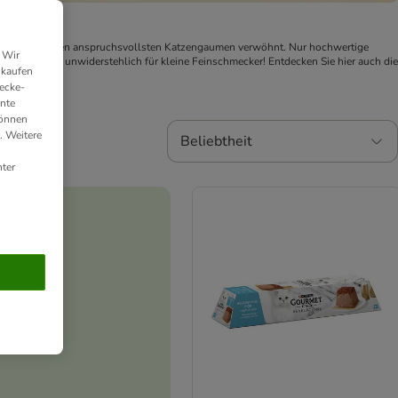
n, die auch den anspruchsvollsten Katzengaumen verwöhnt. Nur hochwertige 
 Wir
zenfutter - unwiderstehlich für kleine Feinschmecker! Entdecken Sie hier auch die 
nkaufen
ecke-
ante
können
. Weitere
Beliebtheit
ter