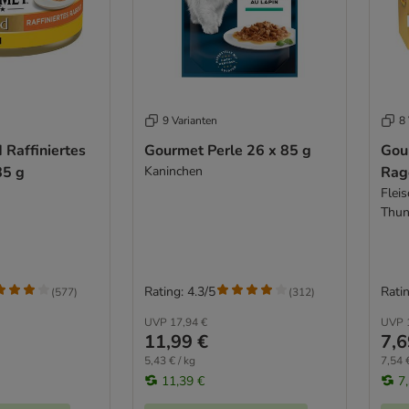
9 Varianten
8 
Raffiniertes
Gourmet Perle 26 x 85 g
Gou
85 g
Kaninchen
Rag
Flei
Thun
Rating: 4.3/5
Ratin
(
577
)
(
312
)
UVP
17,94 €
UVP
11,99 €
7,6
5,43 € / kg
7,54 €
11,39 €
7