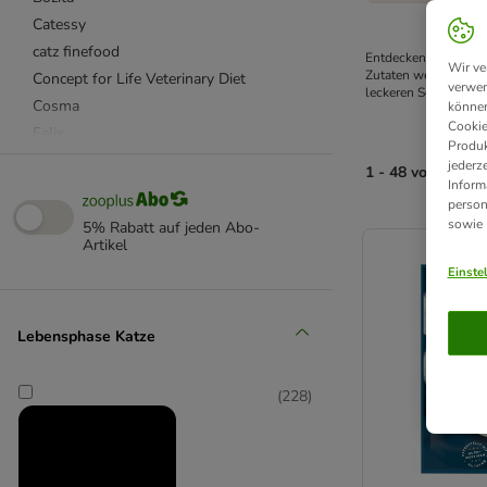
Catessy
catz finefood
Entdecken Sie die v
Wir ve
Zutaten werden in ei
Concept for Life Veterinary Diet
verwen
leckeren Sorten von 
Cosma
können
Cookie
Felix
Produk
Feringa
jederz
1 - 48 von 250 P
Inform
Gourmet Gold
person
Kattovit Spezialdiät
product items ha
sowie
5% Rabatt auf jeden Abo-
MAC´s
Artikel
MAC's Vetcare
Einste
Miamor
MjAMjAM
Lebensphase Katze
Purizon
Rosie's Farm
(
228
)
Royal Canin
Royal Canin Breed
Royal Canin Feline Veterinary & Expert
Sheba