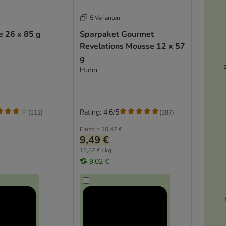
5 Varianten
e 26 x 85 g
Sparpaket Gourmet
Revelations Mousse 12 x 57
g
Huhn
Rating: 4.6/5
(
312
)
(
387
)
Einzeln
10,47 €
9,49 €
13,87 € / kg
9,02 €