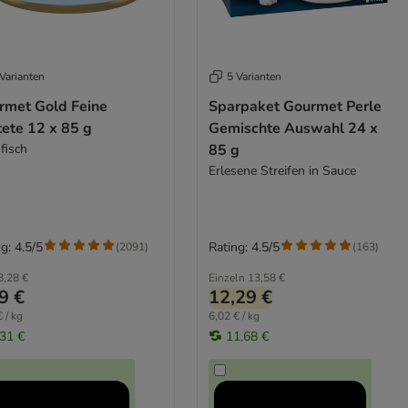
Varianten
5 Varianten
rmet Gold Feine
Sparpaket Gourmet Perle
tete 12 x 85 g
Gemischte Auswahl 24 x
fisch
85 g
Erlesene Streifen in Sauce
g: 4.5/5
Rating: 4.5/5
(
2091
)
(
163
)
8,28 €
Einzeln
13,58 €
9 €
12,29 €
 / kg
6,02 € / kg
,31 €
11,68 €