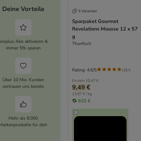
Deine Vorteile
5 Varianten
Sparpaket Gourmet
Revelations Mousse 12 x 57
g
zooplus Abo aktivieren &
Thunfisch
immer 5% sparen
Rating: 4.6/5
(
387
)
Über 10 Mio. Kunden
Einzeln
10,47 €
9,49 €
vertrauen uns bereits
13,87 € / kg
9,02 €
Mehr als 8.000
Markenprodukte für dich