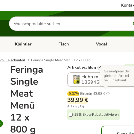
Kontak
Produkte
suchen
Kleintier
Fisch
Vogel
utter & Zubehör
Kategorie-Menü öffnen: Hundefutter & Zubehör
Kategorie-Menü öffnen: Kleintier
Kategorie-Menü öffnen
Ka
em Fleischanteil
Feringa Single Meat Menü 12 x 800 g
Feringa
Artikel wählen (4 Varianten)
% Ex
Gesamtpreis der
gleichen Artikel
Huhn mit Kürbis & Katz
Single
bei Einzelkauf
1859456.1
Meat
-9.07%
Einzeln
43,98 €
39,99 €
Menü
4,17 € / kg
12 x
-15% Extra-Rabatt aktivieren
800 g