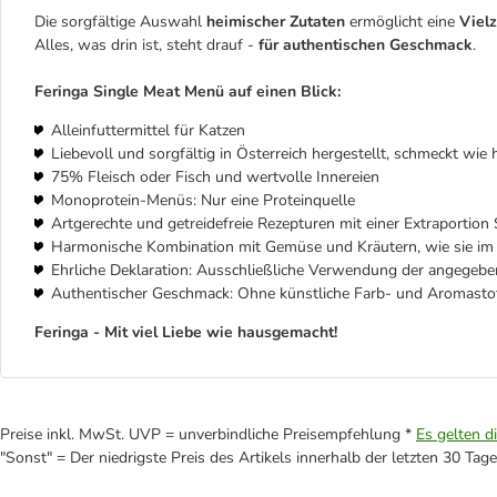
Die sorgfältige Auswahl
heimischer Zutaten
ermöglicht eine
Vielz
Alles, was drin ist, steht drauf -
für authentischen Geschmack
.
Feringa Single Meat Menü auf einen Blick:
Alleinfuttermittel für Katzen
Liebevoll und sorgfältig in Österreich hergestellt, schmeckt wi
75% Fleisch oder Fisch und wertvolle Innereien
Monoprotein-Menüs: Nur eine Proteinquelle
Artgerechte und getreidefreie Rezepturen mit einer Extraportion S
Harmonische Kombination mit Gemüse und Kräutern, wie sie im
Ehrliche Deklaration: Ausschließliche Verwendung der angegeb
Authentischer Geschmack: Ohne künstliche Farb- und Aromastof
F
eringa - Mit viel Liebe wie hausgemacht!
Preise inkl. MwSt. UVP = unverbindliche Preisempfehlung *
Es gelten d
"Sonst" = Der niedrigste Preis des Artikels innerhalb der letzten 30 Tage