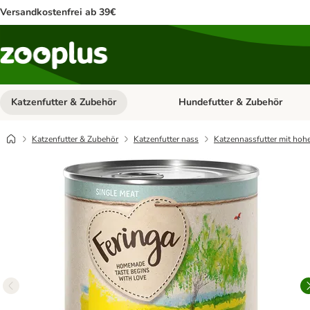
Versandkostenfrei ab 39€
Katzenfutter & Zubehör
Hundefutter & Zubehör
Kategorie-Menü öffnen: Katzenf
Katzenfutter & Zubehör
Katzenfutter nass
Katzennassfutter mit hoh