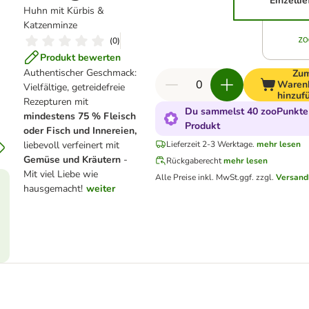
Einzelli
Huhn mit Kürbis &
Katzenminze
(
0
)
Produkt bewerten
Authentischer Geschmack:
Zu
Waren
Vielfältige, getreidefreie
hinzuf
Rezepturen mit
Du sammelst 40 zooPunkte 
mindestens 75 % Fleisch
Produkt
oder Fisch und Innereien,
liebevoll verfeinert mit
Lieferzeit 2-3 Werktage.
mehr lesen
Gemüse und Kräutern
-
Rückgaberecht
mehr lesen
Mit viel Liebe wie
Alle Preise inkl. MwSt.
ggf. zzgl.
Versand
hausgemacht!
weiter