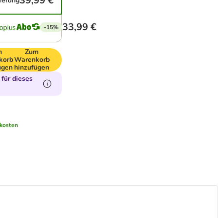
39,99 €
eferung
33,99 €
-15%
m
Zum
korb
Warenkorb
ügen
hinzufügen
für dieses
kosten