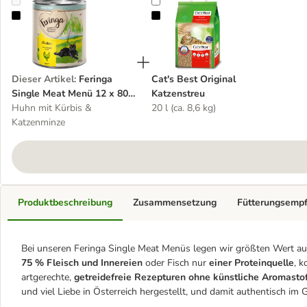
Feringa Single Meat Menü 12 x 800 g
Cat's Best Original Katzenstreu
Dieser Artikel
:
Feringa
Cat's Best Original
Single Meat Menü 12 x 800
Katzenstreu
g
Huhn mit Kürbis &
20 l (ca. 8,6 kg)
Katzenminze
Produktbeschreibung
Zusammensetzung
Fütterungsemp
Bei unseren Feringa Single Meat Menüs legen wir größten Wert auf
75 % Fleisch und Innereien
oder Fisch nur
einer Proteinquelle
, 
artgerechte,
getreidefreie Rezepturen ohne künstliche Aromastof
und viel Liebe in Österreich hergestellt, und damit authentisch i