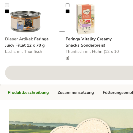
Feringa Juicy Fillet 12 x 70 g
Feringa Vitality Creamy Snacks So
Dieser Artikel
:
Feringa
Feringa Vitality Creamy
Juicy Fillet 12 x 70 g
Snacks Sonderpreis!
Lachs mit Thunfisch
Thunfisch mit Huhn (12 x 10
g)
Produktbeschreibung
Zusammensetzung
Fütterungsemp