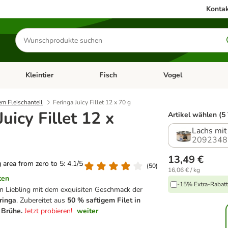
Kontak
Produkte
suchen
Kleintier
Fisch
Vogel
utter & Zubehör
Kategorie-Menü öffnen: Hundefutter & Zubehör
Kategorie-Menü öffnen: Kleintier
Kategorie-Menü öffnen
Ka
em Fleischanteil
Feringa Juicy Fillet 12 x 70 g
Juicy Fillet 12 x
Artikel wählen (5
Lachs mit
2092348
h
13,49 €
g area from zero to 5: 4.1/5
(
50
)
16,06 € / kg
ten
-15% Extra-Rabatt 
n Liebling mit dem exquisiten Geschmack der
eringa
. Zubereitet aus
50 % saftigem Filet in
n Brühe.
Jetzt probieren!
weiter