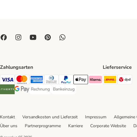
Zahlungsarten
Lieferservice
DHL Ship
DP
Visa Payment Method
Mastercard Payment Method
American Express Payment Method
Diners Club Payment Method
PayPal Payment Method
Apple Pay Payment Method
Klarna Payment Method
Rechnung
Bankeinzug
Rechnung Payment Method
Bankeinzug Payment Method
Riverty Payment Method
Google Pay Payment Method
Kontakt
Versandkosten und Lieferzeit
Impressum
Allgemeine
Über uns
Partnerprogramme
Karriere
Corporate Website
D