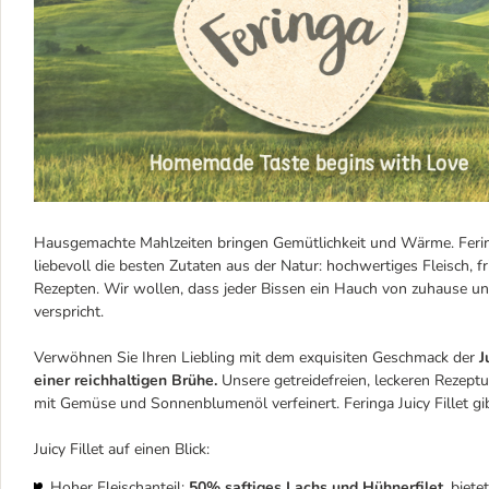
Hausgemachte Mahlzeiten bringen Gemütlichkeit und Wärme. Fering
liebevoll die besten Zutaten aus der Natur: hochwertiges Fleisch, 
Rezepten. Wir wollen, dass jeder Bissen ein Hauch von zuhause u
verspricht.
Verwöhnen Sie Ihren Liebling mit dem exquisiten Geschmack der
J
einer reichhaltigen Brühe.
Unsere getreidefreien, leckeren Rezept
mit Gemüse und Sonnenblumenöl verfeinert. Feringa Juicy Fillet gi
Juicy Fillet auf einen Blick:
Hoher Fleischanteil:
50% saftiges Lachs und Hühnerfilet,
bietet