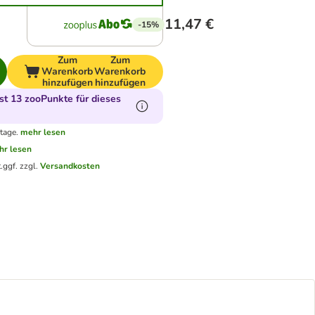
11,47 €
-15%
Zum
Zum
Warenkorb
Warenkorb
hinzufügen
hinzufügen
t 13 zooPunkte für dieses
tage.
mehr lesen
hr lesen
.
ggf. zzgl.
Versandkosten