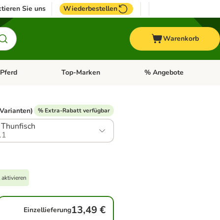
tieren Sie uns
Wiederbestellen
Warenkorb
Pferd
Top-Marken
% Angebote
: Fisch
tegorie-Menü öffnen: Vogel
Kategorie-Menü öffnen: Pferd
Kategorie-Menü öffnen: T
 Varianten)
% Extra-Rabatt verfügbar
 Thunfisch
.1
aktivieren
13,49 €
Einzellieferung