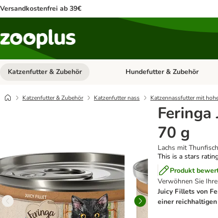
Versandkostenfrei ab 39€
Katzenfutter & Zubehör
Hundefutter & Zubehör
Kategorie-Menü öffnen: Katzenf
Katzenfutter & Zubehör
Katzenfutter nass
Katzennassfutter mit hoh
Feringa 
70 g
Lachs mit Thunfisc
This is a stars ratin
Produkt bewer
Verwöhnen Sie Ihre
Juicy Fillets von F
einer reichhaltige