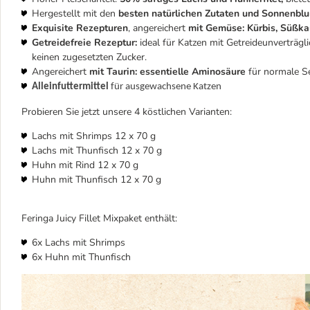
Hergestellt mit den
besten natürlichen Zutaten und Sonnenb
Exquisite Rezepturen
, angereichert
mit Gemüse: Kürbis, Süßkar
Getreidefreie Rezeptur:
ideal für Katzen mit Getreideunverträgli
keinen zugesetzten Zucker.
Angereichert
mit Taurin: essentielle Aminosäure
für normale S
Alleinfuttermittel 
für ausgewachsene Katzen 
Probieren Sie jetzt unsere 4 köstlichen Varianten:
Lachs mit Shrimps 12 x 70 g
Lachs mit Thunfisch 12 x 70 g
Huhn mit Rind 12 x 70 g
Huhn mit Thunfisch 12 x 70 g
Feringa Juicy Fillet Mixpaket enthält:
6x Lachs mit Shrimps
6x Huhn mit Thunfisch