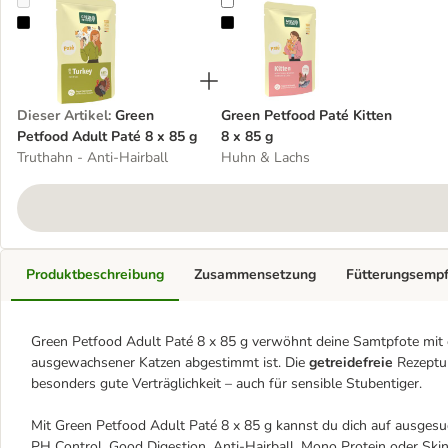
Green Petfood Adult Paté 8 x 85 g
Green Petfood Paté Kitten 8 x 85 
Dieser Artikel
:
Green
Green Petfood Paté Kitten
Petfood Adult Paté 8 x 85 g
8 x 85 g
Truthahn - Anti-Hairball
Huhn & Lachs
Produktbeschreibung
Zusammensetzung
Fütterungsemp
Green Petfood Adult Paté 8 x 85 g verwöhnt deine Samtpfote mit ein
ausgewachsener Katzen abgestimmt ist. Die
getreidefreie
Rezeptu
besonders gute Verträglichkeit – auch für sensible Stubentiger.
Mit Green Petfood Adult Paté 8 x 85 g kannst du dich auf ausges
PH Control, Good Digestion, Anti-Hairball, Mono Protein oder Skin 