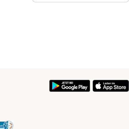
y
Security