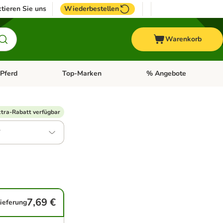
tieren Sie uns
Wiederbestellen
Warenkorb
Pferd
Top-Marken
% Angebote
: Fisch
tegorie-Menü öffnen: Vogel
Kategorie-Menü öffnen: Pferd
Kategorie-Menü öffnen: T
tra-Rabatt verfügbar
l
7,69 €
lieferung