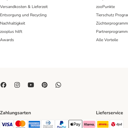
Versandkosten & Lieferzeit
zooPunkte
Entsorgung und Recycling
Tierschutz Progr
Nachhaltigkeit
Züchterprogramm
zooplus hilft
Partnerprogramm
Awards
Alle Vorteile
Zahlungsarten
Lieferservice
DHL Ship
DP
Visa Payment Method
Mastercard Payment Method
American Express Payment Method
Diners Club Payment Method
PayPal Payment Method
Apple Pay Payment Method
Klarna Payment Method