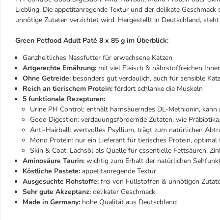
Liebling. Die appetitanregende Textur und der delikate Geschmack 
unnötige Zutaten verzichtet wird. Hergestellt in Deutschland, steht
Green Petfood Adult Paté 8 x 85 g im Überblick:
Ganzheitliches Nassfutter für erwachsene Katzen
Artgerechte Ernährung:
mit viel Fleisch & nährstoffreichen Inne
Ohne Getreide:
besonders gut verdaulich, auch für sensible Kat
Reich an tierischem Protein:
fördert schlanke die Muskeln
5 funktionale Rezepturen:
Urine PH Control: enthält harnsäuerndes DL-Methionin, kann
Good Digestion: verdauungsfördernde Zutaten, wie Präbiotik
Anti-Hairball: wertvolles Psyllium, trägt zum natürlichen Abt
Mono Protein: nur ein Lieferant für tierisches Protein, optimal
Skin & Coat: Lachsöl als Quelle für essentielle Fettsäuren, Z
Aminosäure Taurin:
wichtig zum Erhalt der natürlichen Sehfunk
Köstliche Pastete:
appetitanregende Textur
Ausgesuchte Rohstoffe:
frei von Füllstoffen & unnötigen Zutat
Sehr gute Akzeptanz:
delikater Geschmack
Made in Germany:
hohe Qualität aus Deutschland