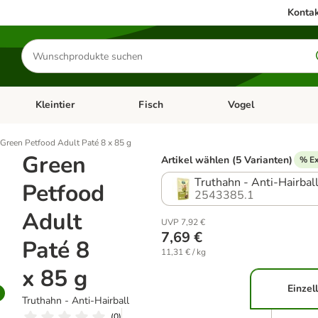
Kontak
Produkte
suchen
Kleintier
Fisch
Vogel
utter & Zubehör
Kategorie-Menü öffnen: Hundefutter & Zubehör
Kategorie-Menü öffnen: Kleintier
Kategorie-Menü öffnen
Ka
Green Petfood Adult Paté 8 x 85 g
Green
Artikel wählen (5 Varianten)
% Ex
Truthahn - Anti-Hairbal
Petfood
2543385.1
Adult
UVP 7,92 €
7,69 €
Paté 8
11,31 € / kg
x 85 g
Einzel
Truthahn - Anti-Hairball
(
0
)