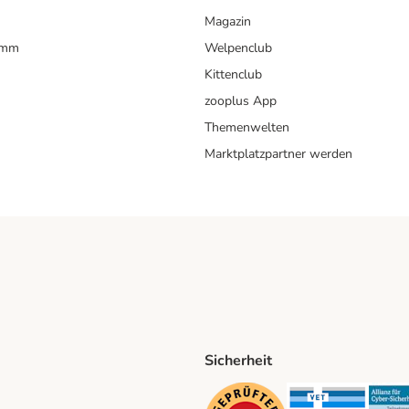
Magazin
amm
Welpenclub
Kittenclub
zooplus App
Themenwelten
Marktplatzpartner werden
Sicherheit
ping Method
D Shipping Method
Security
Securit