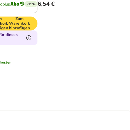
6,54 €
-15%
m
Zum
korb
Warenkorb
ügen
hinzufügen
ür dieses
kosten