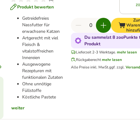
Produkt bewerten
Getreidefreies
Zu
Nassfutter für
Waren
hinzuf
erwachsene Katzen
Du sammelst 8 zooPunkte f
Artgerecht mit viel
Produkt
Fleisch &
vitalstoffreichen
Lieferzeit 2-3 Werktage.
mehr lesen
Innereien
Rückgaberecht
mehr lesen
Ausgewogene
Alle Preise inkl. MwSt.
ggf. zzgl.
Versand
Rezepturen mit
funktionalen Zutaten
Ohne unnötige
Füllstoffe
Köstliche Pastete
weiter