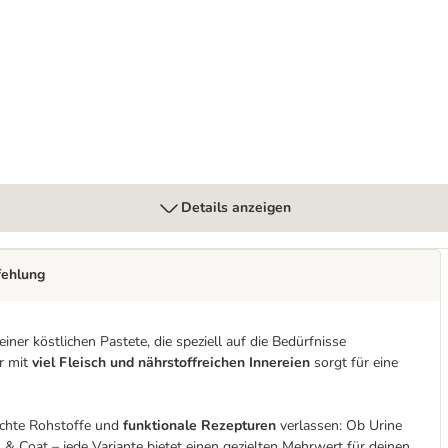
g
Details anzeigen
fehlung
er köstlichen Pastete, die speziell auf die Bedürfnisse
r mit
viel Fleisch und nährstoffreichen Innereien
sorgt für eine
uchte Rohstoffe und
funktionale Rezepturen
verlassen: Ob Urine
& Coat – jede Variante bietet einen gezielten Mehrwert für deinen