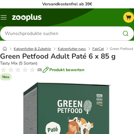
Versandkostenfrei ab 39€
Menü
Produkte
suchen
Katzenfutter & Zubehör
Katzenfutter nass
FairCat
Green Petfood 
Green Petfood Adult Paté 6 x 85 g
Tasty Mix (5 Sorten)
Produkt bewerten
(
0
)
Neu