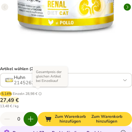
Artikel wählen (2 Varianten)
Gesamtpreis der
gleichen Artikel
Huhn
bei Einzelkauf
2145262.0
-5.14%
Einzeln
28,98 €
27,49 €
13,48 € / kg
Zum Warenkorb
Zum Warenkorb
hinzufügen
hinzufügen