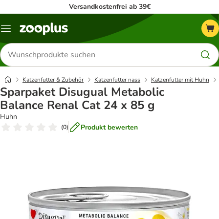
Versandkostenfrei ab 39€
Menü
Produkte
suchen
Katzenfutter & Zubehör
Katzenfutter nass
Katzenfutter mit Huhn
Sparpaket Disugual Metabolic
Balance Renal Cat 24 x 85 g
Huhn
Produkt bewerten
(
0
)