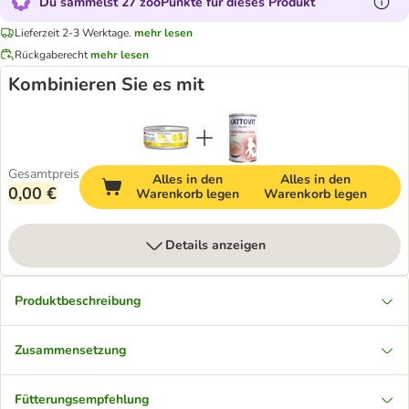
Du sammelst 27 zooPunkte für dieses Produkt
Lieferzeit 2-3 Werktage.
mehr lesen
Rückgaberecht
mehr lesen
Kombinieren Sie es mit
Gesamtpreis
Alles in den
Alles in den
0,00 €
Warenkorb legen
Warenkorb legen
Details anzeigen
Produktbeschreibung
Zusammensetzung
Fütterungsempfehlung