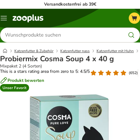
Versandkostenfrei ab 39€
Menü
Produkte
suchen
Katzenfutter & Zubehör
Katzenfutter nass
Katzenfutter mit Huhn
Probiermix Cosma Soup 4 x 40 g
Mixpaket 2 (4 Sorten)
This is a stars rating area from zero to 5: 4.5/5
(
652
)
Produkt bewerten
Unser Favorit