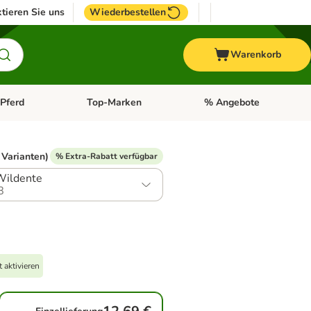
tieren Sie uns
Wiederbestellen
Warenkorb
Pferd
Top-Marken
% Angebote
: Fisch
tegorie-Menü öffnen: Vogel
Kategorie-Menü öffnen: Pferd
Kategorie-Menü öffnen: T
 Varianten)
% Extra-Rabatt verfügbar
Wildente
8
 aktivieren