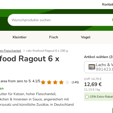
Kontak
Produkte
suchen
Kleintier
Fisch
Vogel
utter & Zubehör
Kategorie-Menü öffnen: Hundefutter & Zubehör
Kategorie-Menü öffnen: Kleintier
Kategorie-Menü öffnen
Ka
em Fleischanteil
catz finefood Ragout 6 x 190 g
efood Ragout 6 x
Artikel wählen (3
Lachs & 
991423.
UVP 14,70 €
g area from zero to 5: 4.1/5
(
145
)
12,69 €
en
11,13 € / kg
tter für Katzen, hoher Fleischanteil,
-15% Extra-Rabatt
chen & Innereien in Sauce, angereichert mit
zusatz und künstliche Zusätze, in Deutschland