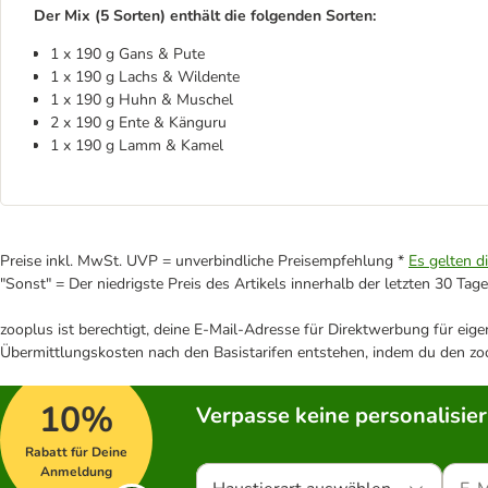
Der Mix (5 Sorten) enthält die folgenden Sorten:
1 x 190 g Gans & Pute
1 x 190 g Lachs & Wildente
1 x 190 g Huhn & Muschel
2 x 190 g Ente & Känguru
1 x 190 g Lamm & Kamel
Preise inkl. MwSt. UVP = unverbindliche Preisempfehlung *
Es gelten d
"Sonst" = Der niedrigste Preis des Artikels innerhalb der letzten 30 Tage
zooplus ist berechtigt, deine E-Mail-Adresse für Direktwerbung für eig
Übermittlungskosten nach den Basistarifen entstehen, indem du den zoo
10%
Verpasse keine personalisie
Rabatt für Deine
Anmeldung