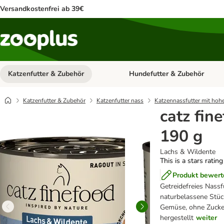
Versandkostenfrei ab 39€
Katzenfutter & Zubehör
Hundefutter & Zubehör
Kategorie-Menü öffnen: Katzenf
Katzenfutter & Zubehör
Katzenfutter nass
Katzennassfutter mit hoh
catz fin
190 g
Lachs & Wildente
This is a stars ratin
Produkt bewert
Getreidefreies Nassfu
naturbelassene Stück
Gemüse, ohne Zucker
hergestellt
weiter