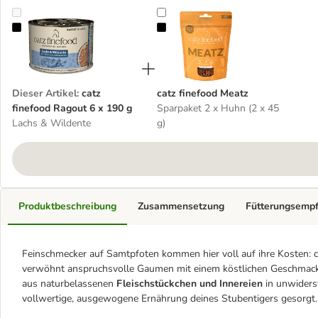
catz finefood Ragout 6 x 190 g
catz finefood Meatz
Dieser Artikel
:
catz
catz finefood Meatz
finefood Ragout 6 x 190 g
Sparpaket 2 x Huhn (2 x 45
Lachs & Wildente
g)
Produktbeschreibung
Zusammensetzung
Fütterungsemp
Feinschmecker auf Samtpfoten kommen hier voll auf ihre Kosten: c
verwöhnt anspruchsvolle Gaumen mit einem köstlichen Geschmack s
aus naturbelassenen
Fleischstückchen und Innereien
in unwiders
vollwertige, ausgewogene Ernährung deines Stubentigers gesorgt.