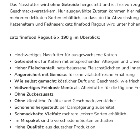
Das Nassfutter wird
ohne Getreide
hergestellt und ist frei von z
Geschmacksverstärkern. Nur ausgewählte Zutaten kommen hier rein; 
mehreren delikaten Sorten erhältlich, so dass du für Abwechslung
Katzeneltern und Fellnasen: catz finefood Ragout wird unter hohe
catz finefood Ragout 6 x 190 g im Überblick:
Hochwertiges Nassfutter für ausgewachsene Katzen
Getreidefrei:
für Katzen mit entsprechenden Allergien und Unver
Hoher Fleischanteil:
naturbelassene Fleischstückchen und Innere
Angereichert mit Gemüse:
für eine vitalstoffreiche Ernährung
Wie selbst gemacht:
köstlicher Duft und Geschmack, wie frisch
Vollwertiges Feinkost-Menü:
als Alleinfutter für die tägliche E
Ohne Zuckerzusatz
Ohne
künstliche Zusätze und Geschmacksverstärker
Schonend hergestellt:
per Dampfgarung zubereitet
Schmackhafte Vielfalt:
mehrere leckere Sorten erhältlich
Im
Mixpaket
sind 5 verschiedene Sorten enthalten
Hohe Qualität:
aus deutscher Produktion