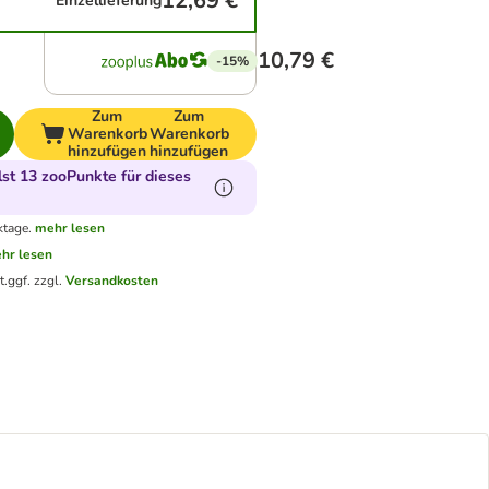
12,69 €
Einzellieferung
10,79 €
-15%
Zum
Zum
Warenkorb
Warenkorb
hinzufügen
hinzufügen
t 13 zooPunkte für dieses
ktage.
mehr lesen
hr lesen
t.
ggf. zzgl.
Versandkosten