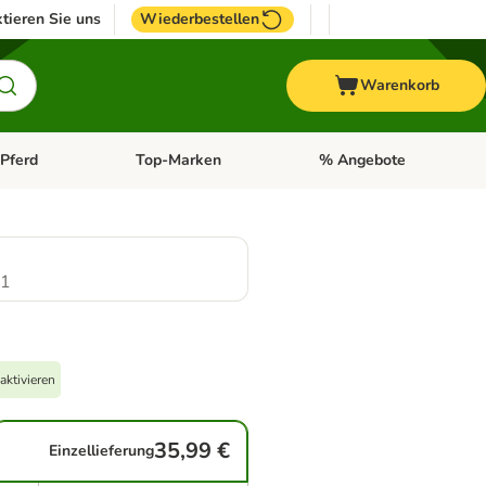
tieren Sie uns
Wiederbestellen
Warenkorb
Pferd
Top-Marken
% Angebote
: Fisch
tegorie-Menü öffnen: Vogel
Kategorie-Menü öffnen: Pferd
Kategorie-Menü öffnen: T
.1
aktivieren
35,99 €
Einzellieferung