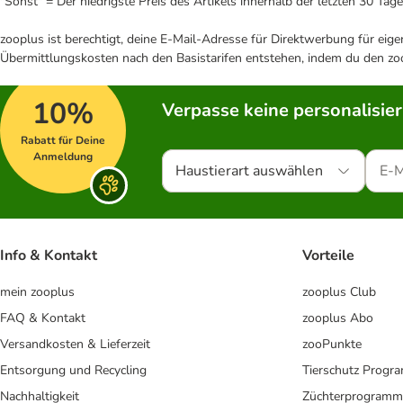
"Sonst" = Der niedrigste Preis des Artikels innerhalb der letzten 30 Tage
zooplus ist berechtigt, deine E-Mail-Adresse für Direktwerbung für eig
Übermittlungskosten nach den Basistarifen entstehen, indem du den zoo
10%
Verpasse keine personalisie
Rabatt für Deine
Anmeldung
Haustierart auswählen
Info & Kontakt
Vorteile
mein zooplus
zooplus Club
FAQ & Kontakt
zooplus Abo
Versandkosten & Lieferzeit
zooPunkte
Entsorgung und Recycling
Tierschutz Progr
Nachhaltigkeit
Züchterprogramm