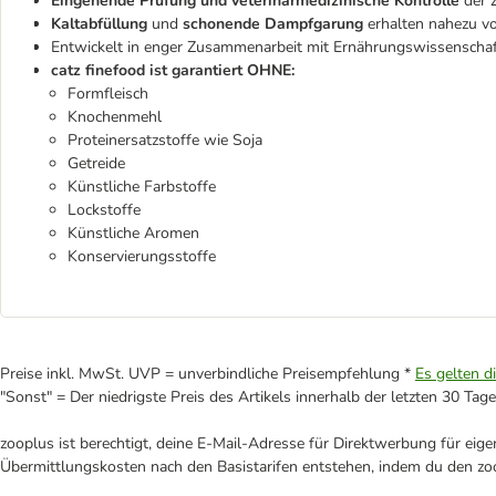
Eingehende Prüfung und veterinärmedizinische Kontrolle
der Z
Kaltabfüllung
und
schonende Dampfgarung
erhalten nahezu vo
Entwickelt in enger Zusammenarbeit mit Ernährungswissenschaft
catz finefood ist garantiert OHNE:
Formfleisch
Knochenmehl
Proteinersatzstoffe wie Soja
Getreide
Künstliche Farbstoffe
Lockstoffe
Künstliche Aromen
Konservierungsstoffe
Preise inkl. MwSt. UVP = unverbindliche Preisempfehlung *
Es gelten d
"Sonst" = Der niedrigste Preis des Artikels innerhalb der letzten 30 Tage
zooplus ist berechtigt, deine E-Mail-Adresse für Direktwerbung für eig
Übermittlungskosten nach den Basistarifen entstehen, indem du den zoo