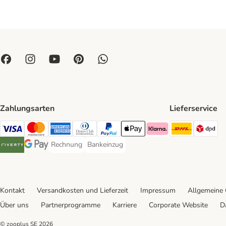
Zahlungsarten
Lieferservice
DHL Ship
DP
Visa Payment Method
Mastercard Payment Method
American Express Payment Method
Diners Club Payment Method
PayPal Payment Method
Apple Pay Payment Method
Klarna Payment Method
Rechnung
Bankeinzug
Rechnung Payment Method
Bankeinzug Payment Method
Riverty Payment Method
Google Pay Payment Method
Kontakt
Versandkosten und Lieferzeit
Impressum
Allgemeine
Über uns
Partnerprogramme
Karriere
Corporate Website
D
© zooplus SE
2026