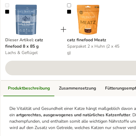
catz finefood 8 x 85 g
catz finefood Meatz
Dieser Artikel
:
catz
catz finefood Meatz
finefood 8 x 85 g
Sparpaket 2 x Huhn (2 x 45
Lachs & Geflügel
g)
Produktbeschreibung
Zusammensetzung
Fütterungsemp
Die Vitalität und Gesundheit einer Katze hängt maßgeblich davon a
ein
artgerechtes, ausgewogenes und natürliches Katzenfutter
. D
nachempfunden, und enthalten somit alle wichtigen Nährstoffe und
wird auf den Zusatz von Getreide, welches Katzen nur schwer ver