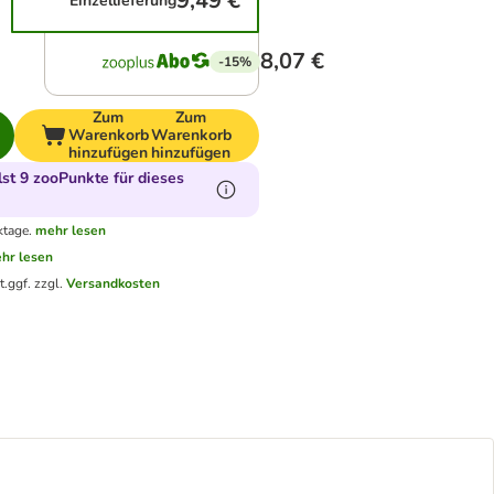
9,49 €
Einzellieferung
8,07 €
-15%
Zum
Zum
Warenkorb
Warenkorb
hinzufügen
hinzufügen
t 9 zooPunkte für dieses
ktage.
mehr lesen
hr lesen
t.
ggf. zzgl.
Versandkosten