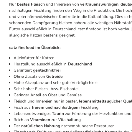
Nur
bestes Fleisch
und Innereien von
vertrauenswürdigen, deuts
nachhaltigen Fischfang finden den Weg in die Produktion. Die ho
und veterinärmedizinischer Kontrolle in die Kaltabfüllung. Dies sich
schonenden Dampfgarung bleiben nahezu alle wichtigen Nährstoffe 
Futter ausschließlich in Deutschland. catz finefood ist hoch verdau
allergische Katzen bestens geeignet.
catz finefood im Überblick:
Alleinfutter für Katzen
Herstellung ausschließlich in
Deutschland
Garantiert
gentechnikfrei
Ohne
Zusatz von
Getreide
Hohe Akzeptanz und sehr gute Verträglichkeit
Sehr hoher Fleisch- bzw. Fischanteil
Geringer Anteil an Obst und Gemüse
Fleisch und Innereien nur in bester,
lebensmitteltauglicher Qual
Fisch aus
freiem und nachhaltigem
Fischfang
Lebensnotwendiges
Taurin
zur Förderung der Herzfunktion und 
Reich an
Vitaminen
zur Vitalhaltung
Der
natürlichen Nahrung
nachempfundene Rezepturen