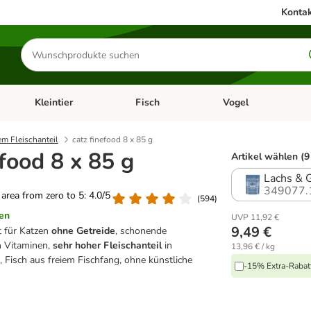
Kontak
Produkte
suchen
Kleintier
Fisch
Vogel
utter & Zubehör
Kategorie-Menü öffnen: Hundefutter & Zubehör
Kategorie-Menü öffnen: Kleintier
Kategorie-Menü öffnen
Ka
em Fleischanteil
catz finefood 8 x 85 g
efood 8 x 85 g
Artikel wählen (9
Lachs & 
349077.
g area from zero to 5: 4.0/5
(
594
)
en
UVP 11,92 €
9,49 €
t für Katzen
ohne Getreide
, schonende
n Vitaminen,
sehr hoher Fleischanteil
in
13,96 € / kg
, Fisch aus freiem Fischfang, ohne künstliche
-15% Extra-Rabatt