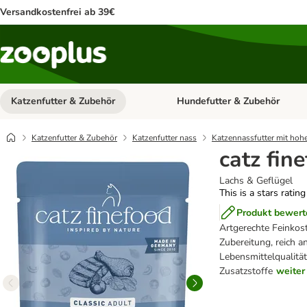
Versandkostenfrei ab 39€
Katzenfutter & Zubehör
Hundefutter & Zubehör
Kategorie-Menü öffnen: Katzenf
Katzenfutter & Zubehör
Katzenfutter nass
Katzennassfutter mit hoh
catz fin
Lachs & Geflügel
This is a stars ratin
Produkt bewert
Artgerechte Feinkos
Zubereitung, reich a
Lebensmittelqualität
Zusatzstoffe
weiter