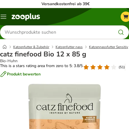
Versandkostenfrei ab 39€
Menü
Produkte
suchen
Katzenfutter & Zubehör
Katzenfutter nass
Katzennassfutter Sensitiv
catz finefood Bio 12 x 85 g
Bio-Huhn
This is a stars rating area from zero to 5: 3.8/5
(
51
)
Produkt bewerten