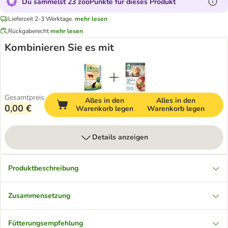
Du sammelst 23 zooPunkte für dieses Produkt
Lieferzeit 2-3 Werktage.
mehr lesen
Rückgaberecht
mehr lesen
Kombinieren Sie es mit
Gesamtpreis
Alles in den
Alles in den
0,00 €
Warenkorb legen
Warenkorb legen
Details anzeigen
Produktbeschreibung
Zusammensetzung
Fütterungsempfehlung