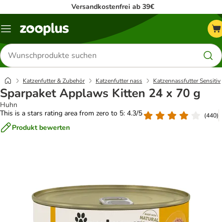
Versandkostenfrei ab 39€
Menü
Produkte
suchen
Katzenfutter & Zubehör
Katzenfutter nass
Katzennassfutter Sensitiv
Sparpaket Applaws Kitten 24 x 70 g
Huhn
This is a stars rating area from zero to 5: 4.3/5
(
440
)
Produkt bewerten