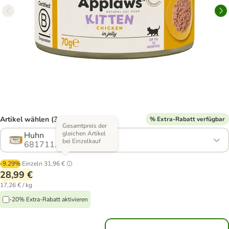
Artikel wählen (3 Varianten)
% Extra-Rabatt verfügbar
Gesamtpreis der
gleichen Artikel
Huhn
bei Einzelkauf
681711.8
-9.29%
Einzeln
31,96 €
28,99 €
17,26 € / kg
-20% Extra-Rabatt aktivieren