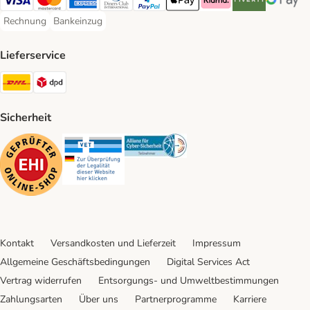
Visa Payment Method
Mastercard Payment Method
American Express Payment Method
Diners Club Payment Method
PayPal Payment Method
Apple Pay Payment Method
Klarna Payment Method
Riverty Payment 
Google P
Rechnung
Bankeinzug
Rechnung Payment Method
Bankeinzug Payment Method
Lieferservice
DHL Shipping Method
DPD Shipping Method
Sicherheit
Security
Security
Security
Kontakt
Versandkosten und Lieferzeit
Impressum
Allgemeine Geschäftsbedingungen
Digital Services Act
Vertrag widerrufen
Entsorgungs- und Umweltbestimmungen
Zahlungsarten
Über uns
Partnerprogramme
Karriere