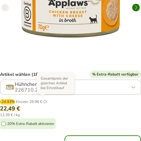
Artikel wählen (16 Varianten)
% Extra-Rabatt verfügbar
Gesamtpreis der
gleichen Artikel
Hühnchenbrust & Käse
bei Einzelkauf
226710.24
-24.93%
Einzeln
29,96 €
22,49 €
13,39 € / kg
-20% Extra-Rabatt aktivieren