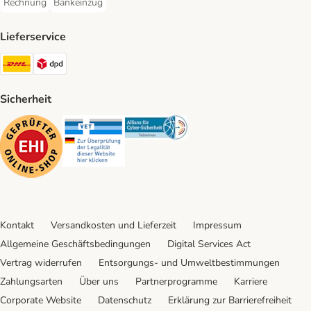
Rechnung
Bankeinzug
Rechnung Payment Method
Bankeinzug Payment Method
Lieferservice
DHL Shipping Method
DPD Shipping Method
Sicherheit
Security
Security
Security
Kontakt
Versandkosten und Lieferzeit
Impressum
Allgemeine Geschäftsbedingungen
Digital Services Act
Vertrag widerrufen
Entsorgungs- und Umweltbestimmungen
Zahlungsarten
Über uns
Partnerprogramme
Karriere
Corporate Website
Datenschutz
Erklärung zur Barrierefreiheit