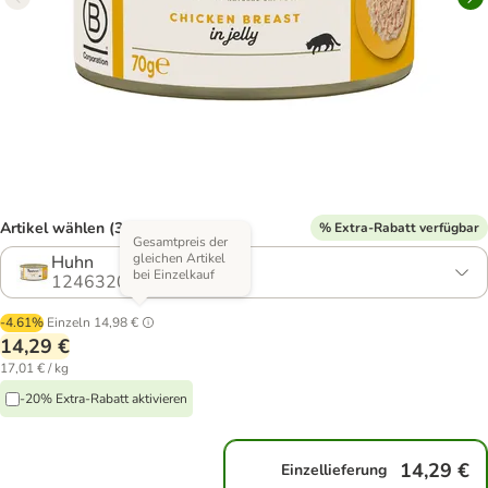
Artikel wählen (3 Varianten)
% Extra-Rabatt verfügbar
Gesamtpreis der
gleichen Artikel
Huhn
bei Einzelkauf
1246320.0
-4.61%
Einzeln
14,98 €
14,29 €
17,01 € / kg
-20% Extra-Rabatt aktivieren
14,29 €
Einzellieferung