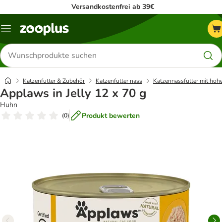
Versandkostenfrei ab 39€
Menü
Produkte
suchen
Katzenfutter & Zubehör
Katzenfutter nass
Katzennassfutter mit hoh
Applaws in Jelly 12 x 70 g
Huhn
Produkt bewerten
(
0
)