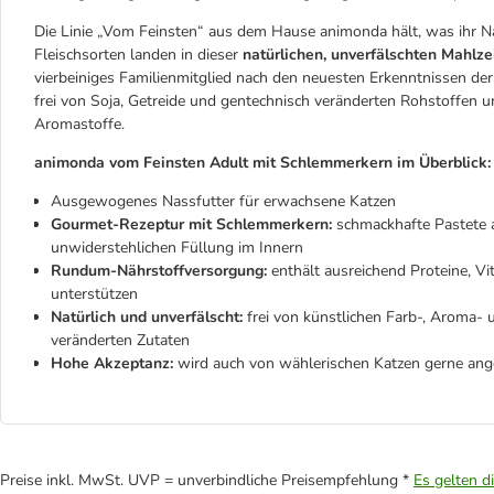
Die Linie „Vom Feinsten“ aus dem Hause animonda hält, was ihr Na
Fleischsorten landen in dieser
natürlichen, unverfälschten Mahlze
vierbeiniges Familienmitglied nach den neuesten Erkenntnissen de
frei von Soja, Getreide und gentechnisch veränderten Rohstoffen un
Aromastoffe.
animonda vom Feinsten Adult mit Schlemmerkern im Überblick:
Ausgewogenes Nassfutter für erwachsene Katzen
Gourmet-Rezeptur mit Schlemmerkern:
schmackhafte Pastete a
unwiderstehlichen Füllung im Innern
Rundum-Nährstoffversorgung:
enthält ausreichend Proteine, Vi
unterstützen
Natürlich und unverfälscht:
frei von künstlichen Farb-, Aroma- 
veränderten Zutaten
Hohe Akzeptanz:
wird auch von wählerischen Katzen gerne a
Preise inkl. MwSt. UVP = unverbindliche Preisempfehlung *
Es gelten d