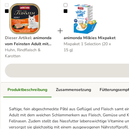
animonda vom Feinsten Adult mit Schlemmerkern 6 x 100 g
animonda Milkies Mixpaket
Dieser Artikel
:
animonda
animonda Milkies Mixpaket
vom Feinsten Adult mit
Mixpaket 1 Selection (20 x
Schlemmerkern 6 x 100 g
Huhn, Rindfleisch &
15 g)
Karotten
Produktbeschreibung
Zusammensetzung
Fütterungsemp
Saftige, fein abgeschmeckte Pâté aus Geflügel und Fleisch samt e
Adult mit dem weichen Schlemmerkern aus Fleisch, Gemüse und K
Fellnasen. Zudem stellt das Nassfutter lebenswichtige Vitamine u
versorgst sie gleichzeitig mit einem ausgewogenen Nährstoffprofil.