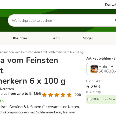
Kontak
Produkte
suchen
Kleintier
Fisch
Vogel
utter & Zubehör
Kategorie-Menü öffnen: Hundefutter & Zubehör
Kategorie-Menü öffnen: Kleintier
Kategorie-Menü öffnen
Ka
animonda vom Feinsten Adult mit Schlemmerkern 6 x 100 g
a vom Feinsten
Artikel wählen (3
Huhn, Rin
t
564638.
erkern 6 x 100 g
UVP 5,40 €
5,29 €
 Karotten
8,82 € / kg
g area from zero to 5: 4.5/5
(
205
)
-10% Extra-Rabatt
en
leisch, Gemüse & Kräutern für erwachsene Katzen,
ckskompositionen mit Schlemmerkern, frei von