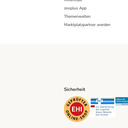
zooplus App
Themenwelten
Marktplatzpartner werden
Sicherheit
ping Method
D Shipping Method
Security
Securit