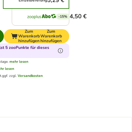
5,29 €
Einzellieferung
4,50 €
-15%
Zum
Zum
Warenkorb
Warenkorb
hinzufügen
hinzufügen
t 5 zooPunkte für dieses
ktage.
mehr lesen
hr lesen
t.
ggf. zzgl.
Versandkosten