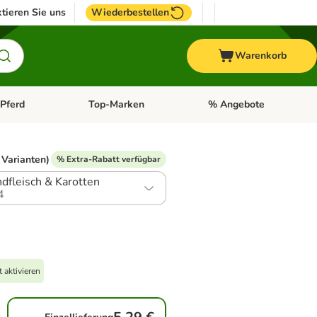
tieren Sie uns
Wiederbestellen
Warenkorb
Pferd
Top-Marken
% Angebote
: Fisch
tegorie-Menü öffnen: Vogel
Kategorie-Menü öffnen: Pferd
Kategorie-Menü öffnen: T
 Varianten)
% Extra-Rabatt verfügbar
dfleisch & Karotten
4
 aktivieren