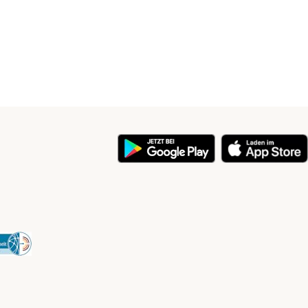
y
Security