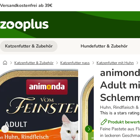
Versandkostenfrei ab 39€
Katzenfutter & Zubehör
Hundefutter & Zubehör
Kategorie-Menü öffnen: Katzenf
Katzenfutter & Zubehör
Katzenfutter nass
Katzenfutter mit Huhn
animond
Adult mi
Schlemm
Huhn, Rindfleisch &
This is a stars ratin
Produkt bewert
Feine Pastete aus F
in leckeren Geschma