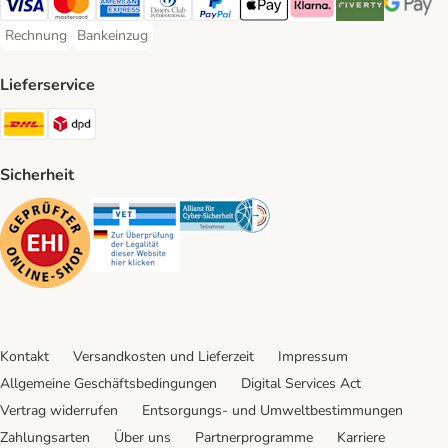
Visa Payment Method
Mastercard Payment Method
American Express Payment Method
Diners Club Payment Method
PayPal Payment Method
Apple Pay Payment Method
Klarna Payment Method
Riverty Payment 
Google P
Rechnung
Bankeinzug
Rechnung Payment Method
Bankeinzug Payment Method
Lieferservice
DHL Shipping Method
DPD Shipping Method
Sicherheit
Security
Security
Security
Kontakt
Versandkosten und Lieferzeit
Impressum
Allgemeine Geschäftsbedingungen
Digital Services Act
Vertrag widerrufen
Entsorgungs- und Umweltbestimmungen
Zahlungsarten
Über uns
Partnerprogramme
Karriere