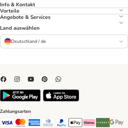
Info & Kontakt
Vorteile
Angebote & Services
Land auswählen
Deutschland / de
Zahlungsarten
Visa Payment Method
Mastercard Payment Method
American Express Payment Method
Diners Club Payment Method
PayPal Payment Method
Apple Pay Payment Method
Klarna Payment Method
Riverty Payment 
Google P