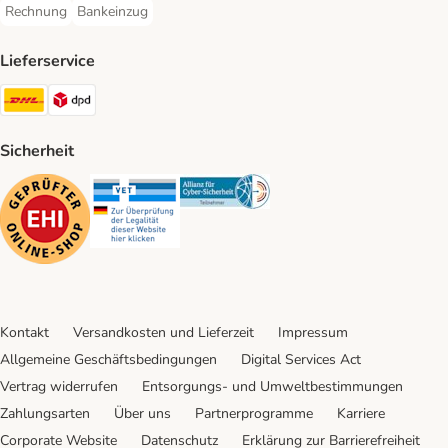
Rechnung
Bankeinzug
Rechnung Payment Method
Bankeinzug Payment Method
Lieferservice
DHL Shipping Method
DPD Shipping Method
Sicherheit
Security
Security
Security
Kontakt
Versandkosten und Lieferzeit
Impressum
Allgemeine Geschäftsbedingungen
Digital Services Act
Vertrag widerrufen
Entsorgungs- und Umweltbestimmungen
Zahlungsarten
Über uns
Partnerprogramme
Karriere
Corporate Website
Datenschutz
Erklärung zur Barrierefreiheit