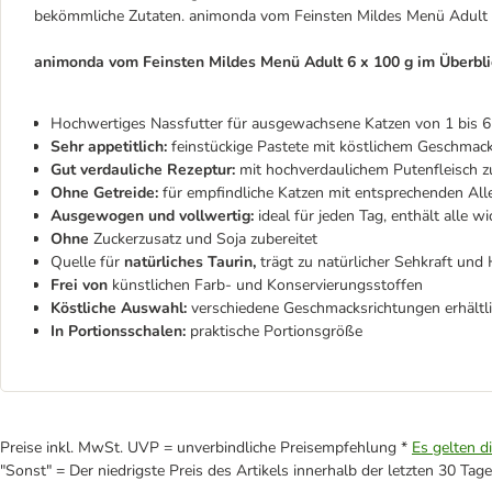
bekömmliche Zutaten. animonda vom Feinsten Mildes Menü Adult 
animonda vom Feinsten Mildes Menü Adult 6 x 100 g im Überbli
Hochwertiges Nassfutter für ausgewachsene Katzen von 1 bis 6
Sehr appetitlich:
feinstückige Pastete mit köstlichem Geschmack,
Gut verdauliche Rezeptur:
mit hochverdaulichem Putenfleisch z
Ohne Getreide:
für empfindliche Katzen mit entsprechenden Alle
Ausgewogen und vollwertig:
ideal für jeden Tag, enthält alle w
Ohne
Zuckerzusatz und Soja zubereitet
Quelle für
natürliches Taurin,
trägt zu natürlicher Sehkraft und 
Frei von
künstlichen Farb- und Konservierungsstoffen
Köstliche Auswahl:
verschiedene Geschmacksrichtungen erhältl
In Portionsschalen:
praktische Portionsgröße
Preise inkl. MwSt. UVP = unverbindliche Preisempfehlung *
Es gelten d
"Sonst" = Der niedrigste Preis des Artikels innerhalb der letzten 30 Tage