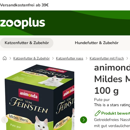
Versandkostenfrei ab 39€
Katzenfutter & Zubehör
Hundefutter & Zubehör
Kategorie-Menü öffnen: Katzenf
Katzenfutter & Zubehör
Katzenfutter nass
Katzenfutter mit Fisch
animond
Mildes 
100 g
Pute pur
This is a stars ratin
Produkt bewer
Getreidefreies Nassf
mit gut verdauliche