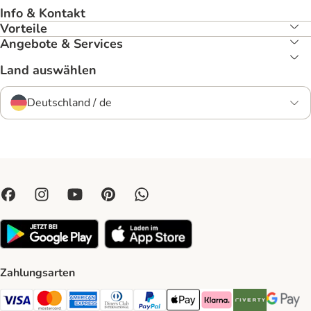
Info & Kontakt
Vorteile
Angebote & Services
Land auswählen
Deutschland / de
Zahlungsarten
Visa Payment Method
Mastercard Payment Method
American Express Payment Method
Diners Club Payment Method
PayPal Payment Method
Apple Pay Payment Method
Klarna Payment Method
Riverty Payment 
Google P