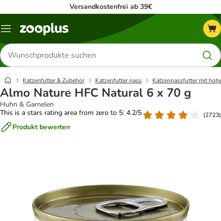
Versandkostenfrei ab 39€
Menü
Produkte
suchen
Katzenfutter & Zubehör
Katzenfutter nass
Katzennassfutter mit hoh
Almo Nature HFC Natural 6 x 70 g
Huhn & Garnelen
This is a stars rating area from zero to 5: 4.2/5
(
2723
)
Produkt bewerten