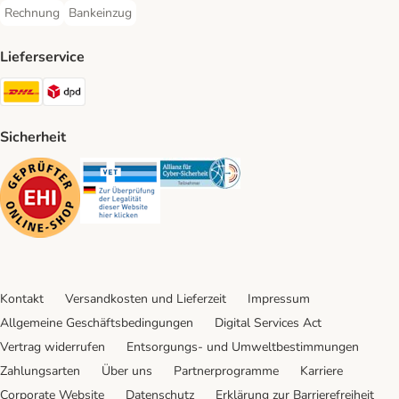
Rechnung
Bankeinzug
Rechnung Payment Method
Bankeinzug Payment Method
Lieferservice
DHL Shipping Method
DPD Shipping Method
Sicherheit
Security
Security
Security
Kontakt
Versandkosten und Lieferzeit
Impressum
Allgemeine Geschäftsbedingungen
Digital Services Act
Vertrag widerrufen
Entsorgungs- und Umweltbestimmungen
Zahlungsarten
Über uns
Partnerprogramme
Karriere
Corporate Website
Datenschutz
Erklärung zur Barrierefreiheit