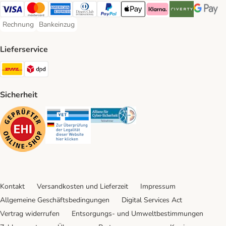
Visa Payment Method
Mastercard Payment Method
American Express Payment Method
Diners Club Payment Method
PayPal Payment Method
Apple Pay Payment Method
Klarna Payment Method
Riverty Payment 
Google P
Rechnung
Bankeinzug
Rechnung Payment Method
Bankeinzug Payment Method
Lieferservice
DHL Shipping Method
DPD Shipping Method
Sicherheit
Security
Security
Security
Kontakt
Versandkosten und Lieferzeit
Impressum
Allgemeine Geschäftsbedingungen
Digital Services Act
Vertrag widerrufen
Entsorgungs- und Umweltbestimmungen