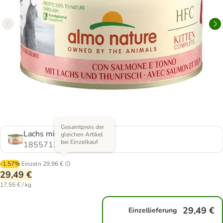
Gesamtpreis der
Lachs mit Thunfisch
gleichen Artikel
bei Einzelkauf
1855713.0
-1.57%
Einzeln
29,96 €
29,49 €
17,55 € / kg
29,49 €
Einzellieferung