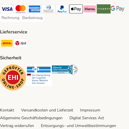
Visa Payment Method
Mastercard Payment Method
American Express Payment Method
Diners Club Payment Method
PayPal Payment Method
Apple Pay Payment Method
Klarna Payment Method
Riverty Payment 
Google P
Rechnung
Bankeinzug
Rechnung Payment Method
Bankeinzug Payment Method
Lieferservice
DHL Shipping Method
DPD Shipping Method
Sicherheit
Security
Security
Security
Kontakt
Versandkosten und Lieferzeit
Impressum
Allgemeine Geschäftsbedingungen
Digital Services Act
Vertrag widerrufen
Entsorgungs- und Umweltbestimmungen