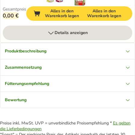
Gesamtpreis
Alles in den
Alles in den
0,00 €
Warenkorb legen
Warenkorb legen
Details anzeigen
Produktbeschreibung
Zusammensetzung
Fütterungsempfehlung
Bewertung
Preise inkl. MwSt. UVP = unverbindliche Preisempfehlung *
Es gelten
die Lieferbedingungen
"Sonst" = Der niedrigste Preis des Artikels innerhalb der letzten 30