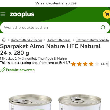
Versandkostenfrei ab 39€
Menü
Produkte
suchen
Katzenfutter & Zubehör
Katzenfutter nass
Katzennassfutter Sensitiv
Sparpaket Almo Nature HFC Natural
24 x 280 g
Mixpaket 1 (Hühnerfilet, Thunfisch & Huhn)
This is a stars rating area from zero to 5: 4.1/5
(
414
)
Produkt bewerten