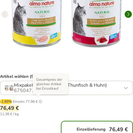
Artikel wählen (9 Varianten)
Gesamtpreis der
gleichen Artikel
Mixpaket 1 (Hühnerfilet, Thunfisch & Huhn)
bei Einzelkauf
675047.6
-1.89%
Einzeln
77,96 €
76,49 €
11,38 € / kg
76,49 €
Einzellieferung