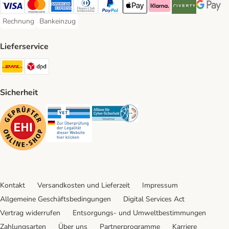
Visa Payment Method
Mastercard Payment Method
American Express Payment Method
Diners Club Payment Method
PayPal Payment Method
Apple Pay Payment Method
Klarna Payment Method
Riverty Payment 
Google P
Rechnung
Bankeinzug
Rechnung Payment Method
Bankeinzug Payment Method
Lieferservice
DHL Shipping Method
DPD Shipping Method
Sicherheit
Security
Security
Security
Kontakt
Versandkosten und Lieferzeit
Impressum
Allgemeine Geschäftsbedingungen
Digital Services Act
Vertrag widerrufen
Entsorgungs- und Umweltbestimmungen
Zahlungsarten
Über uns
Partnerprogramme
Karriere