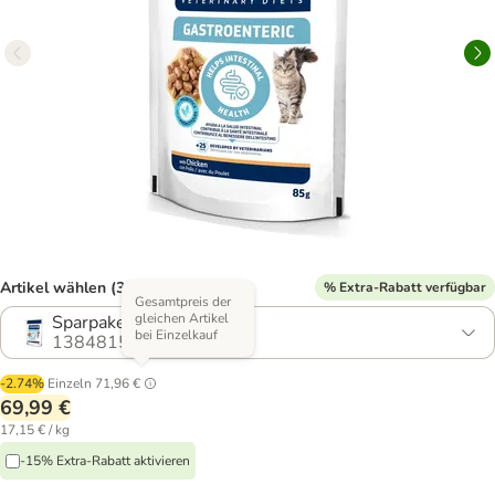
Artikel wählen (3 Varianten)
% Extra-Rabatt verfügbar
Gesamtpreis der
gleichen Artikel
Sparpaket: 48 x 85 g
bei Einzelkauf
1384815.2
-2.74%
Einzeln
71,96 €
69,99 €
17,15 € / kg
-15% Extra-Rabatt aktivieren