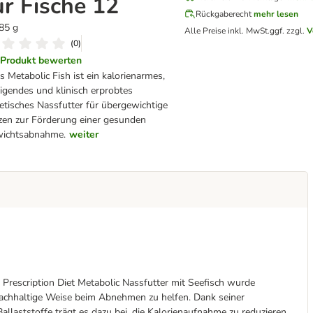
ür Fische 12
Rückgaberecht
mehr lesen
85 g
Alle Preise inkl. MwSt.
ggf. zzgl.
V
(
0
)
Produkt bewerten
's Metabolic Fish ist ein kalorienarmes,
tigendes und klinisch erprobtes
tetisches Nassfutter für übergewichtige
zen zur Förderung einer gesunden
ichtsabnahme.
weiter
s Prescription Diet Metabolic Nassfutter mit Seefisch wurde
nachhaltige Weise beim Abnehmen zu helfen. Dank seiner
llaststoffe trägt es dazu bei, die Kalorienaufnahme zu reduzieren