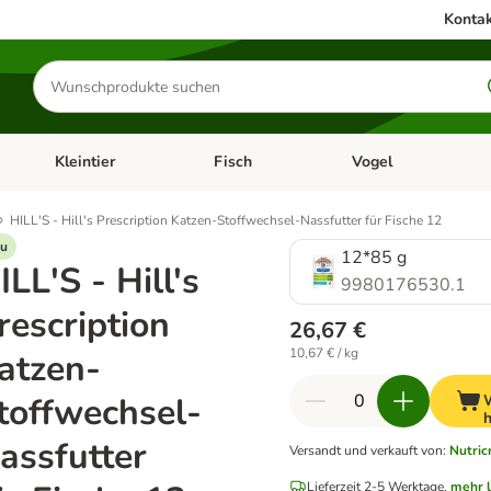
Kontak
Produkte
suchen
Kleintier
Fisch
Vogel
utter & Zubehör
Kategorie-Menü öffnen: Hundefutter & Zubehör
Kategorie-Menü öffnen: Kleintier
Kategorie-Menü öffnen
Ka
HILL'S - Hill's Prescription Katzen-Stoffwechsel-Nassfutter für Fische 12
u
12*85 g
ILL'S - Hill's
9980176530.1
rescription
26,67 €
10,67 € / kg
atzen-
toffwechsel-
assfutter
Versandt und verkauft von
:
Nutric
Lieferzeit 2-5 Werktage.
mehr 