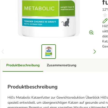
f
12*
Hill
sät
diä
Kat
Gew
Produktbeschreibung
Zusammensetzung
Produktbeschreibung
Hill's Metabolic Katzenfutter zur Gewichtsreduktion Überblick Hill'
speziell entwickelt, um übergewichtigen Katzen auf gesunde und 
energiearmen Rezeptur und einer speziellen Mischung sättigender Ba