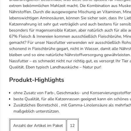
extrem bekömmlichen Mahlzeit macht. Die Kombination aus Muskelf
Nährstoffen. Durch die ausgewogene Mischung an Vitaminen, Miner
lebenswichtigen Aminosäuren, können Sie sicher sein, dass Ihr Lie
Katzennahrung ist sehr gut verträglich und auch bestens für sensi
besonders für magensensible Katzen, aber natürlich auch für alle
67% Fleisch & Innereien kommen ausschließlich Fleischbrühe, Miner
gemacht? Für unser Nassfutter verwenden wir ausschließlich Rohst
schonend in Fleischbrühe gegart, nicht in Wasser, damit alle Nährst
bleiben und so eine natürliche Nährstoffversorgung gewährleisten
Nassfutter – es schmeckt nicht nur richtig gut, es versorgt Ihr Tier
Qualität. Eben typisch Landhausküche – Natur pur!
Produkt-Highlights
ohne Zusatz von Farb-, Geschmacks- und Konservierungsstoffen
beste Qualität, für alle Katzenrassen geeignet kann ein schönes 
Zusätzliches Borretschöl , mit Gamma-Linolensäure als mehrfach
maßgeblich unterstützen.
Anzahl der Artikel im Paket
12