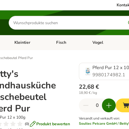
Kontak
Produkte
suchen
Kleintier
Fisch
Vogel
utter & Zubehör
Kategorie-Menü öffnen: Hundefutter & Zubehör
Kategorie-Menü öffnen: Kleintier
Kategorie-Menü öffnen
Ka
ischebeutel Pferd Pur
Pferd Pur 12 x 1
tty's
9980174982.1
ndhausküche
22,68 €
18,90 € / kg
ischebeutel
erd Pur
 Pur 12 x 100g
Versandt und verkauft von
:
Produkt bewerten
Soultec Petcare GmbH / Betty
(
0
)