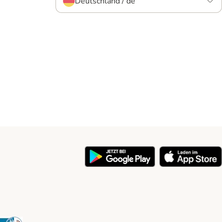
Deutschland / de
y
Security