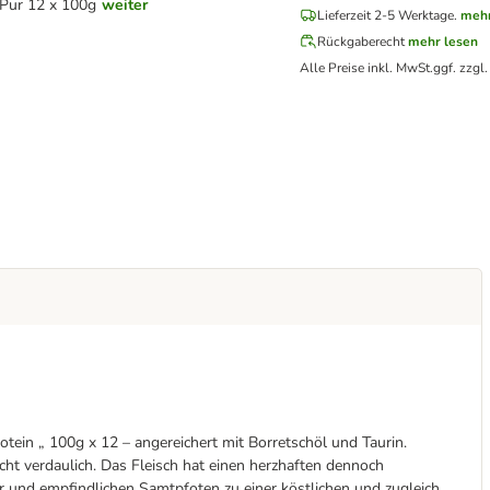
 Pur 12 x 100g
weiter
Lieferzeit 2-5 Werktage.
mehr
Rückgaberecht
mehr lesen
Alle Preise inkl. MwSt.
ggf. zzgl
„ 100g x 12 – angereichert mit Borretschöl und Taurin.
cht verdaulich. Das Fleisch hat einen herzhaften dennoch
er und empfindlichen Samtpfoten zu einer köstlichen und zugleich