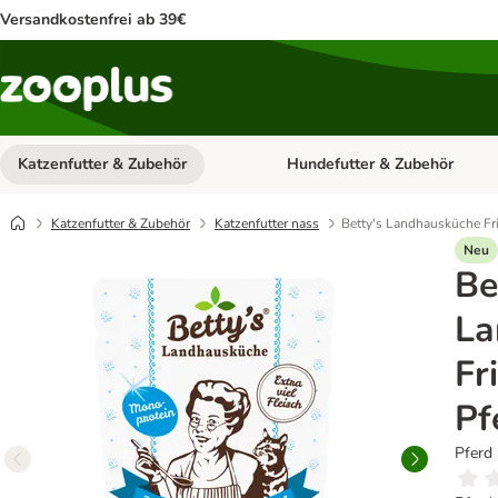
Versandkostenfrei ab 39€
Katzenfutter & Zubehör
Hundefutter & Zubehör
Kategorie-Menü öffnen: Katzenf
Katzenfutter & Zubehör
Katzenfutter nass
Betty's Landhausküche Fr
Neu
Be
La
Fr
Pf
Pferd