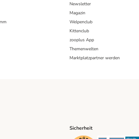
Newsletter
Magazin
amm
Welpenclub
Kittenclub
zooplus App
Themenwelten
Marktplatzpartner werden
Sicherheit
ping Method
D Shipping Method
Security
Securit