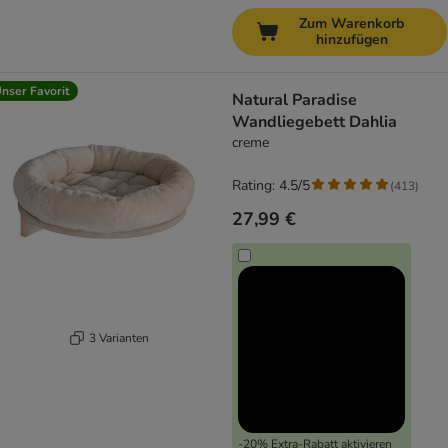
Zum Warenkorb
hinzufügen
nser Favorit
Natural Paradise
Wandliegebett Dahlia
creme
Rating: 4.5/5
(
413
)
27,99 €
3 Varianten
-20% Extra-Rabatt aktivieren