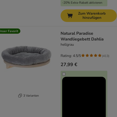
-20% Extra-Rabatt aktivieren
Zum Warenkorb
hinzufügen
nser Favorit
Natural Paradise
Wandliegebett Dahlia
hellgrau
Rating: 4.5/5
(
413
)
27,99 €
3 Varianten