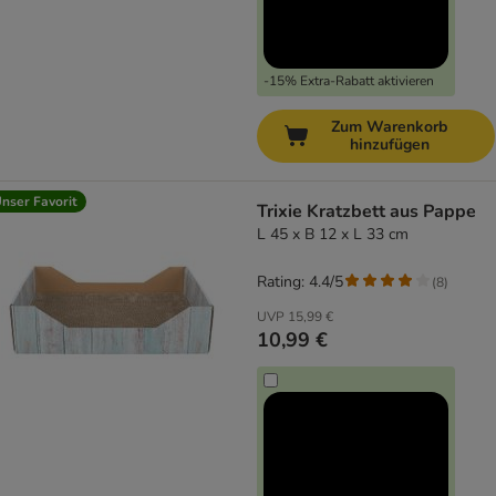
-15% Extra-Rabatt aktivieren
Zum Warenkorb
hinzufügen
nser Favorit
Trixie Kratzbett aus Pappe
L 45 x B 12 x L 33 cm
Rating: 4.4/5
(
8
)
UVP
15,99 €
10,99 €