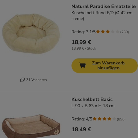
Natural Paradise Ersatzteile
Kuschelbett Rund E/D (Ø 42 cm,
creme)
Rating: 3.1/5
(
239
)
18,99 €
18,99 € / Stück
Zum Warenkorb
hinzufügen
31 Varianten
Kuschelbett Basic
L 90 x B 63 x H 18 cm
Rating: 4/5
(
896
)
18,49 €