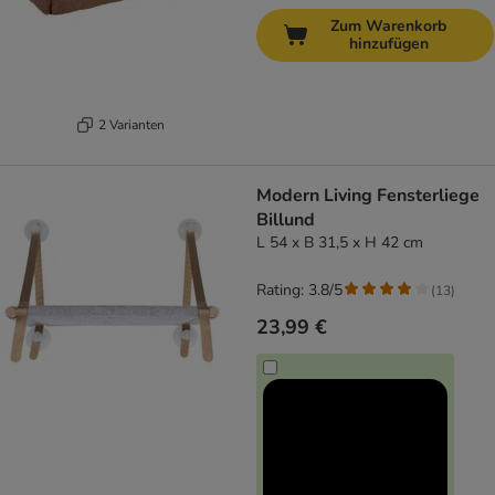
Zum Warenkorb
hinzufügen
2 Varianten
Modern Living Fensterliege
Billund
L 54 x B 31,5 x H 42 cm
Rating: 3.8/5
(
13
)
23,99 €