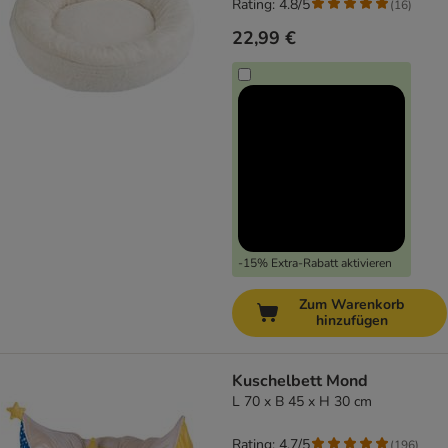
Rating: 4.8/5
(
16
)
22,99 €
-15% Extra-Rabatt aktivieren
Zum Warenkorb
hinzufügen
Kuschelbett Mond
L 70 x B 45 x H 30 cm
Rating: 4.7/5
(
196
)