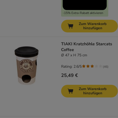
-15% Extra-Rabatt aktivieren
Zum Warenkorb
hinzufügen
TIAKI Kratzhöhle Starcats
Coffee
Ø 47 x H 75 cm
Rating: 2.6/5
(
46
)
25,49 €
Zum Warenkorb
hinzufügen