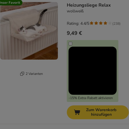
nser Favorit
Heizungsliege Relax
wollweiß
Rating: 4.4/5
(
238
)
9,49 €
2 Varianten
-15% Extra-Rabatt aktivieren
Zum Warenkorb
hinzufügen