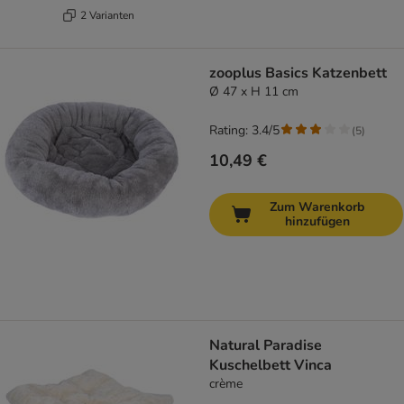
2 Varianten
zooplus Basics Katzenbett
Ø 47 x H 11 cm
Rating: 3.4/5
(
5
)
10,49 €
Zum Warenkorb
hinzufügen
Natural Paradise
Kuschelbett Vinca
crème