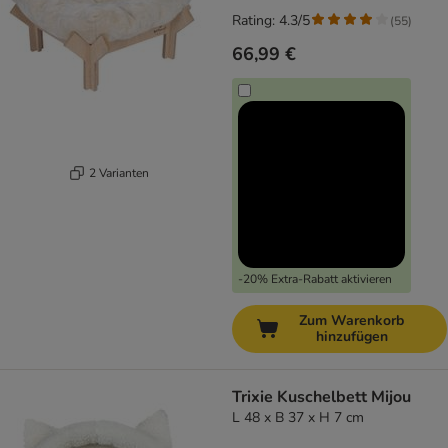
Rating: 4.3/5
(
55
)
66,99 €
2 Varianten
-20% Extra-Rabatt aktivieren
Zum Warenkorb
hinzufügen
Trixie Kuschelbett Mijou
L 48 x B 37 x H 7 cm