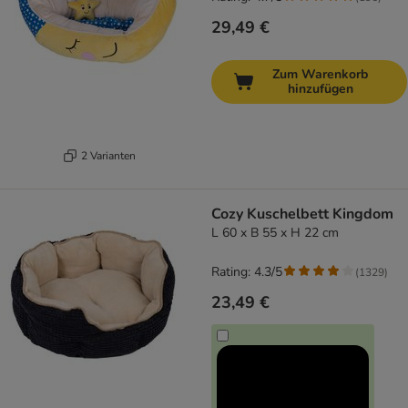
29,49 €
Zum Warenkorb
hinzufügen
2 Varianten
Cozy Kuschelbett Kingdom
L 60 x B 55 x H 22 cm
Rating: 4.3/5
(
1329
)
23,49 €