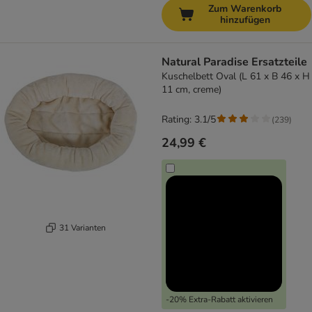
Zum Warenkorb
hinzufügen
Natural Paradise Ersatzteile
Kuschelbett Oval (L 61 x B 46 x H
11 cm, creme)
Rating: 3.1/5
(
239
)
24,99 €
31 Varianten
-20% Extra-Rabatt aktivieren