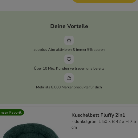
Deine Vorteile
zooplus Abo aktivieren & immer 5% sparen
Über 10 Mio. Kunden vertrauen uns bereits
Mehr als 8.000 Markenprodukte für dich
nser Favorit
Kuschelbett Fluffy 2in1
- dunkelgrün: L 50 x B 42 x H 7,5
cm