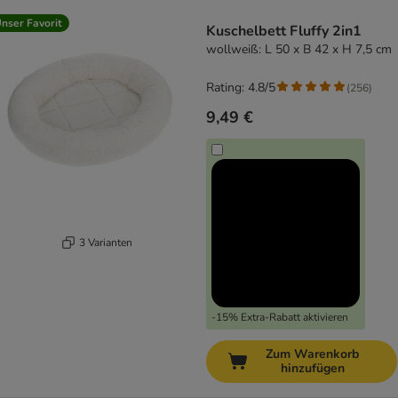
product items have been changed
nser Favorit
Kuschelbett Fluffy 2in1
wollweiß: L 50 x B 42 x H 7,5 cm
Rating: 4.8/5
(
256
)
9,49 €
3 Varianten
-15% Extra-Rabatt aktivieren
Zum Warenkorb
hinzufügen