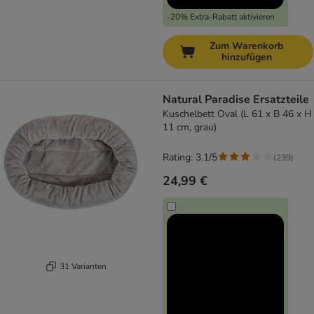
-20% Extra-Rabatt aktivieren
Zum Warenkorb
hinzufügen
Natural Paradise Ersatzteile
Kuschelbett Oval (L 61 x B 46 x H
11 cm, grau)
Rating: 3.1/5
(
239
)
24,99 €
31 Varianten