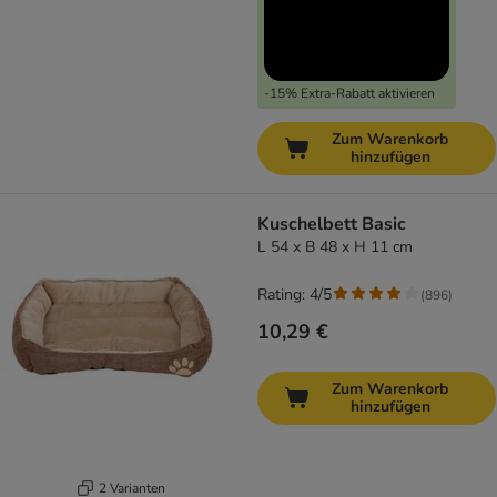
-15% Extra-Rabatt aktivieren
Zum Warenkorb
hinzufügen
Kuschelbett Basic
L 54 x B 48 x H 11 cm
Rating: 4/5
(
896
)
10,29 €
Zum Warenkorb
hinzufügen
2 Varianten