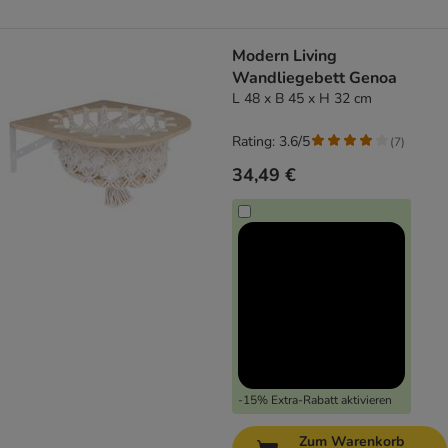
Modern Living
Wandliegebett Genoa
L 48 x B 45 x H 32 cm
Rating: 3.6/5
(
7
)
34,49 €
-15% Extra-Rabatt aktivieren
Zum Warenkorb