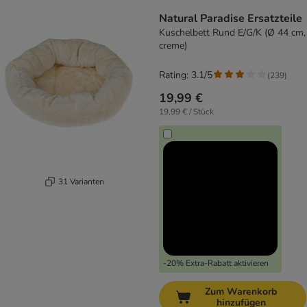
Natural Paradise Ersatzteile
Kuschelbett Rund E/G/K (Ø 44 cm,
creme)
Rating: 3.1/5
(
239
)
19,99 €
19,99 € / Stück
31 Varianten
-20% Extra-Rabatt aktivieren
Zum Warenkorb
hinzufügen