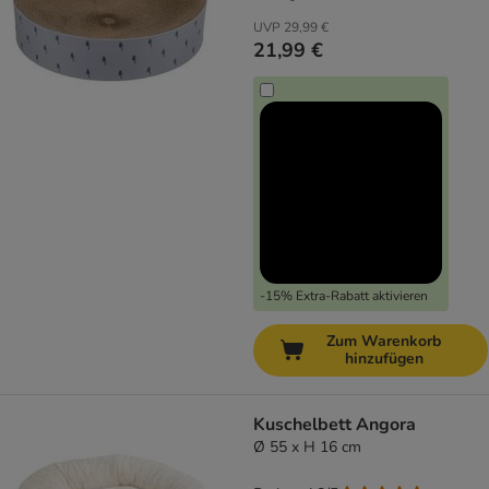
UVP
29,99 €
21,99 €
-15% Extra-Rabatt aktivieren
Zum Warenkorb
hinzufügen
Kuschelbett Angora
Ø 55 x H 16 cm