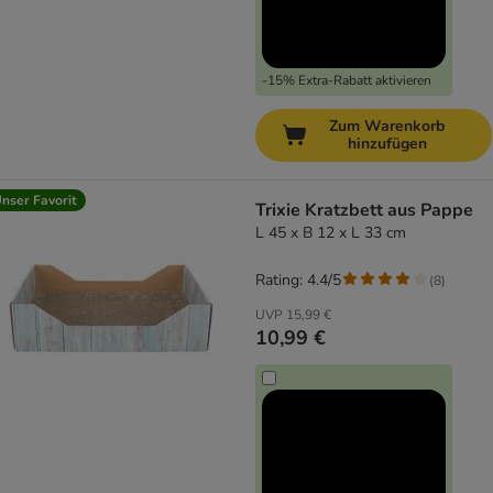
-15% Extra-Rabatt aktivieren
Zum Warenkorb
hinzufügen
nser Favorit
Trixie Kratzbett aus Pappe
L 45 x B 12 x L 33 cm
Rating: 4.4/5
(
8
)
UVP
15,99 €
10,99 €