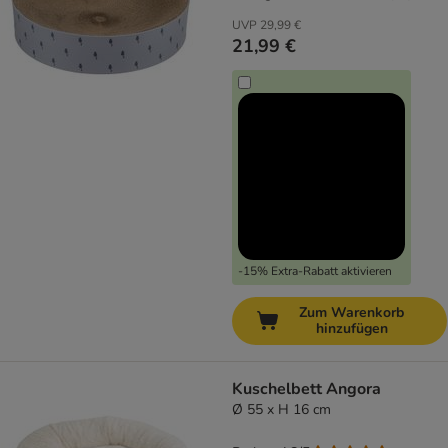
UVP
29,99 €
21,99 €
-15% Extra-Rabatt aktivieren
Zum Warenkorb
hinzufügen
Kuschelbett Angora
Ø 55 x H 16 cm