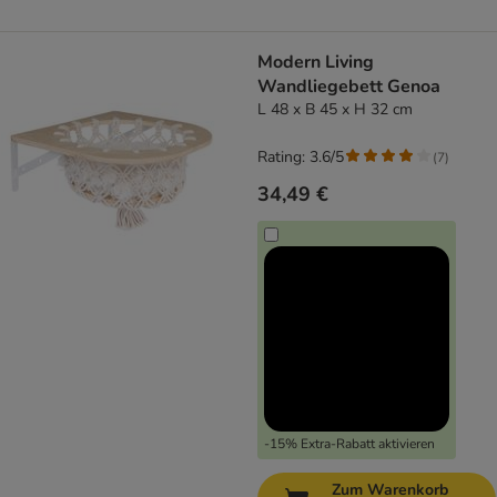
Modern Living
Wandliegebett Genoa
L 48 x B 45 x H 32 cm
Rating: 3.6/5
(
7
)
34,49 €
-15% Extra-Rabatt aktivieren
Zum Warenkorb