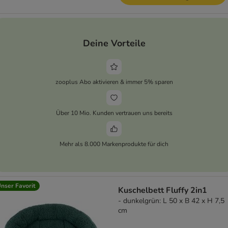
Deine Vorteile
zooplus Abo aktivieren & immer 5% sparen
Über 10 Mio. Kunden vertrauen uns bereits
Mehr als 8.000 Markenprodukte für dich
nser Favorit
Kuschelbett Fluffy 2in1
- dunkelgrün: L 50 x B 42 x H 7,5
cm