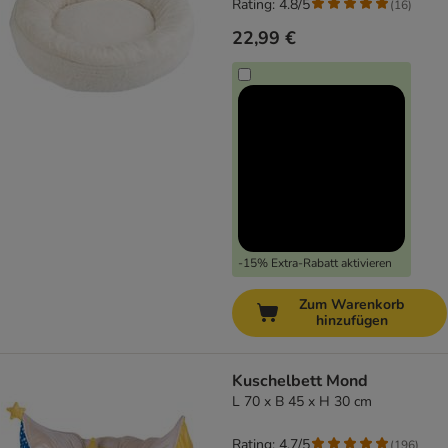
Rating: 4.8/5
(
16
)
22,99 €
-15% Extra-Rabatt aktivieren
Zum Warenkorb
hinzufügen
Kuschelbett Mond
L 70 x B 45 x H 30 cm
Rating: 4.7/5
(
196
)