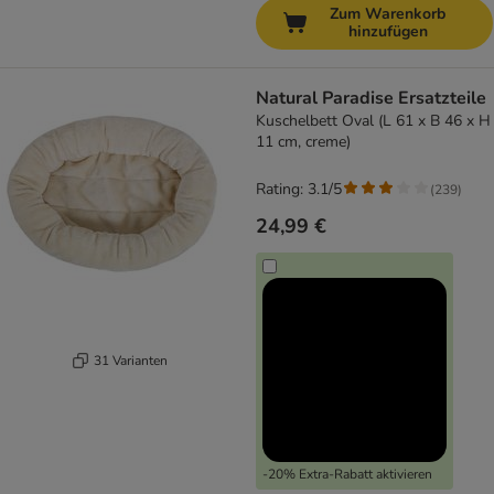
Zum Warenkorb
hinzufügen
Natural Paradise Ersatzteile
Kuschelbett Oval (L 61 x B 46 x H
11 cm, creme)
Rating: 3.1/5
(
239
)
24,99 €
31 Varianten
-20% Extra-Rabatt aktivieren