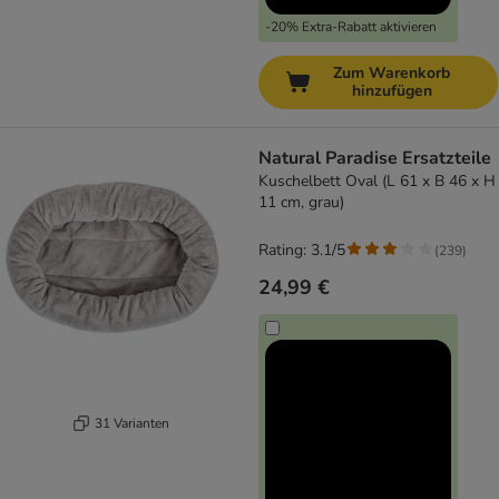
-20% Extra-Rabatt aktivieren
Zum Warenkorb
hinzufügen
Natural Paradise Ersatzteile
Kuschelbett Oval (L 61 x B 46 x H
11 cm, grau)
Rating: 3.1/5
(
239
)
24,99 €
31 Varianten