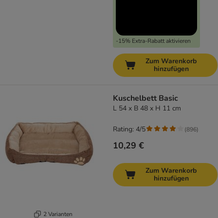
-15% Extra-Rabatt aktivieren
Zum Warenkorb
hinzufügen
Kuschelbett Basic
L 54 x B 48 x H 11 cm
Rating: 4/5
(
896
)
10,29 €
Zum Warenkorb
hinzufügen
2 Varianten