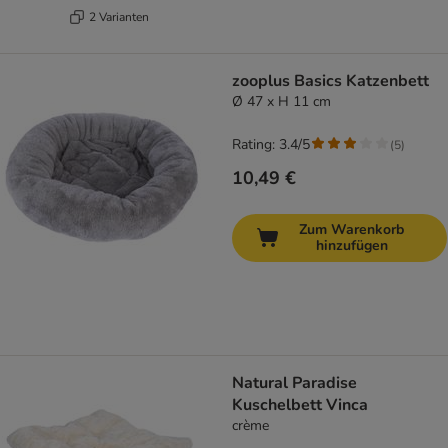
2 Varianten
zooplus Basics Katzenbett
Ø 47 x H 11 cm
Rating: 3.4/5
(
5
)
10,49 €
Zum Warenkorb
hinzufügen
Natural Paradise
Kuschelbett Vinca
crème