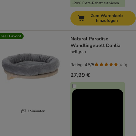
-20% Extra-Rabatt aktivieren
Zum Warenkorb
hinzufügen
nser Favorit
Natural Paradise
Wandliegebett Dahlia
hellgrau
Rating: 4.5/5
(
413
)
27,99 €
3 Varianten