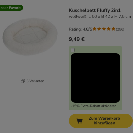
product items have been changed
nser Favorit
Kuschelbett Fluffy 2in1
wollweiß: L 50 x B 42 x H 7,5 cm
Rating: 4.8/5
(
256
)
9,49 €
3 Varianten
-15% Extra-Rabatt aktivieren
Zum Warenkorb
hinzufügen