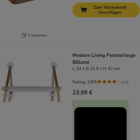
Zum Warenkorb
hinzufügen
2 Varianten
Modern Living Fensterliege
Billund
L 54 x B 31,5 x H 42 cm
Rating: 3.8/5
(
13
)
23,99 €