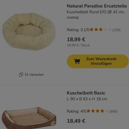
Natural Paradise Ersatzteile
Kuschelbett Rund E/D (Ø 42 cm,
creme)
Rating: 3.1/5
(
239
)
18,99 €
18,99 € / Stück
Zum Warenkorb
hinzufügen
31 Varianten
Kuschelbett Basic
L 90 x B 63 x H 18 cm
Rating: 4/5
(
896
)
18,49 €