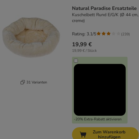
Natural Paradise Ersatzteile
Kuschelbett Rund E/G/K (Ø 44 cm,
creme)
Rating: 3.1/5
(
239
)
19,99 €
19,99 € / Stück
31 Varianten
-20% Extra-Rabatt aktivieren
Zum Warenkorb
hinzufügen