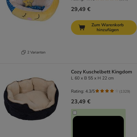
29,49 €
Zum Warenkorb
hinzufügen
2 Varianten
Cozy Kuschelbett Kingdom
L 60 x B 55 x H 22 cm
Rating: 4.3/5
(
1329
)
23,49 €