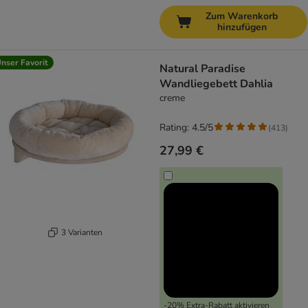
Zum Warenkorb
hinzufügen
nser Favorit
Natural Paradise
Wandliegebett Dahlia
creme
Rating: 4.5/5
(
413
)
27,99 €
3 Varianten
-20% Extra-Rabatt aktivieren