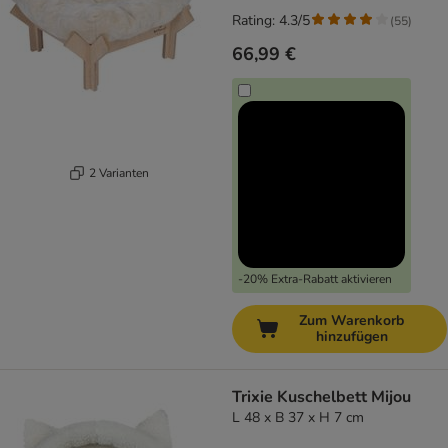
Rating: 4.3/5
(
55
)
66,99 €
2 Varianten
-20% Extra-Rabatt aktivieren
Zum Warenkorb
hinzufügen
Trixie Kuschelbett Mijou
L 48 x B 37 x H 7 cm