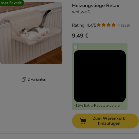
nser Favorit
Heizungsliege Relax
wollweiß
Rating: 4.4/5
(
238
)
9,49 €
2 Varianten
-15% Extra-Rabatt aktivieren
Zum Warenkorb
hinzufügen