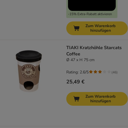
-15% Extra-Rabatt aktivieren
Zum Warenkorb
hinzufügen
TIAKI Kratzhöhle Starcats
Coffee
Ø 47 x H 75 cm
Rating: 2.6/5
(
46
)
25,49 €
Zum Warenkorb
hinzufügen