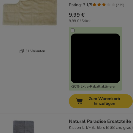
Rating: 3.1/5
(
239
)
9,99 €
9,99 € / Stück
31 Varianten
-20% Extra-Rabatt aktivieren
Zum Warenkorb
hinzufügen
Natural Paradise Ersatzteile
Kissen L J/F (L 55 x B 38 cm, grau)