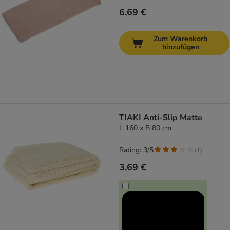
6,69 €
Zum Warenkorb
hinzufügen
TIAKI Anti-Slip Matte
L 160 x B 80 cm
Rating: 3/5
(
1
)
3,69 €