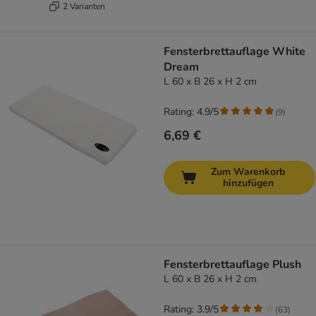
2 Varianten
Fensterbrettauflage White
Dream
L 60 x B 26 x H 2 cm
Rating: 4.9/5
(
9
)
6,69 €
Zum Warenkorb
hinzufügen
Fensterbrettauflage Plush
L 60 x B 26 x H 2 cm
Rating: 3.9/5
(
63
)