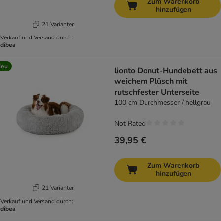
Zum Warenkorb
hinzufügen
21 Varianten
Verkauf und Versand durch:
dibea
Neu
lionto Donut-Hundebett aus
weichem Plüsch mit
rutschfester Unterseite
100 cm Durchmesser / hellgrau
Not Rated
39,95 €
Zum Warenkorb
hinzufügen
21 Varianten
Verkauf und Versand durch:
dibea