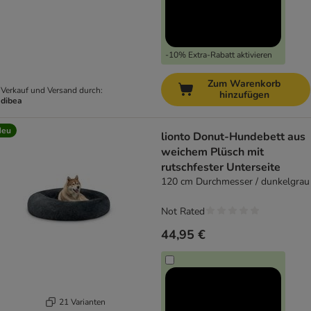
-10% Extra-Rabatt aktivieren
Zum Warenkorb
Verkauf und Versand durch:
hinzufügen
dibea
Neu
lionto Donut-Hundebett aus
weichem Plüsch mit
rutschfester Unterseite
120 cm Durchmesser / dunkelgrau
Not Rated
44,95 €
21 Varianten