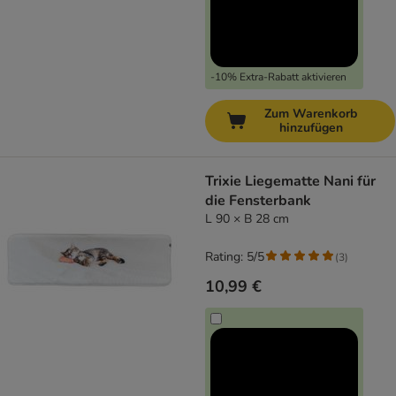
-10% Extra-Rabatt aktivieren
Zum Warenkorb
hinzufügen
Trixie Liegematte Nani für
die Fensterbank
L 90 × B 28 cm
Rating: 5/5
(
3
)
10,99 €