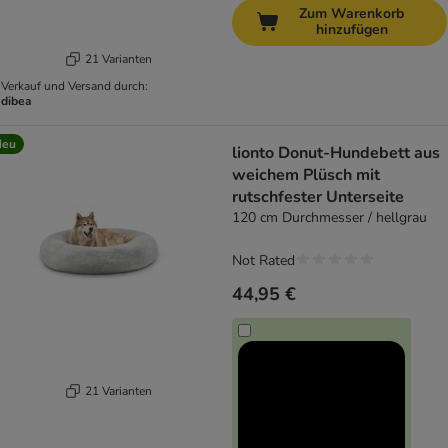
Zum Warenkorb
hinzufügen
21 Varianten
Verkauf und Versand durch:
dibea
Neu
lionto Donut-Hundebett aus
weichem Plüsch mit
rutschfester Unterseite
120 cm Durchmesser / hellgrau
Not Rated
44,95 €
21 Varianten