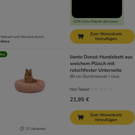
-10% Extra-Rabatt aktivieren
Zum Warenkorb
Verkauf und Versand durch:
hinzufügen
dibea
Neu
lionto Donut-Hundebett aus
weichem Plüsch mit
rutschfester Unterseite
60 cm Durchmesser / rosa
Not Rated
21,95 €
Zum Warenkorb
hinzufügen
21 Varianten