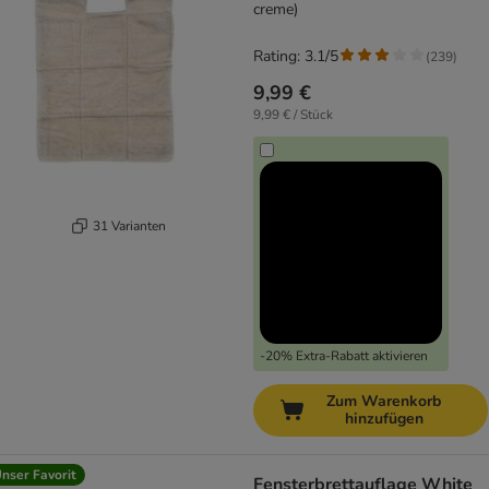
creme)
Rating: 3.1/5
(
239
)
9,99 €
9,99 € / Stück
31 Varianten
-20% Extra-Rabatt aktivieren
Zum Warenkorb
hinzufügen
nser Favorit
Fensterbrettauflage White