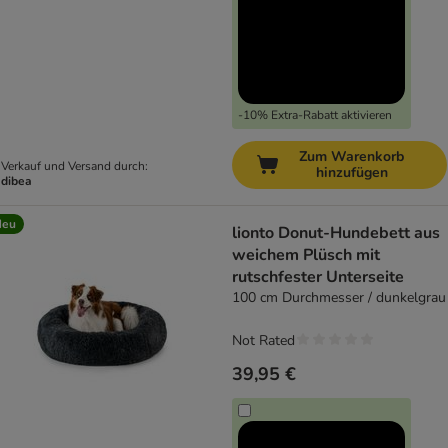
-10% Extra-Rabatt aktivieren
Zum Warenkorb
Verkauf und Versand durch:
hinzufügen
dibea
Neu
lionto Donut-Hundebett aus
weichem Plüsch mit
rutschfester Unterseite
100 cm Durchmesser / dunkelgrau
Not Rated
39,95 €