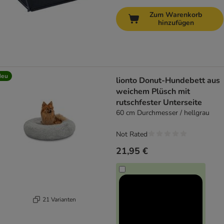
Zum Warenkorb
hinzufügen
Neu
lionto Donut-Hundebett aus
weichem Plüsch mit
rutschfester Unterseite
60 cm Durchmesser / hellgrau
Not Rated
21,95 €
21 Varianten