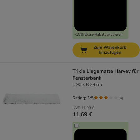
-15% Extra-Rabatt aktivieren
Zum Warenkorb
hinzufügen
Trixie Liegematte Harvey für
Fensterbank
L 90 x B 28 cm
Rating: 3/5
(
4
)
UVP
11,99 €
11,69 €