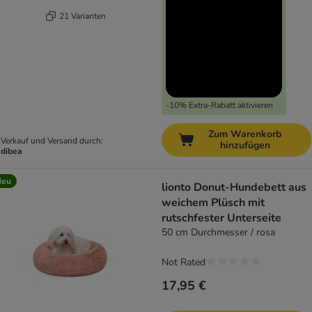
21 Varianten
-10% Extra-Rabatt aktivieren
Zum Warenkorb
Verkauf und Versand durch:
hinzufügen
dibea
Neu
lionto Donut-Hundebett aus
weichem Plüsch mit
rutschfester Unterseite
50 cm Durchmesser / rosa
Not Rated
17,95 €