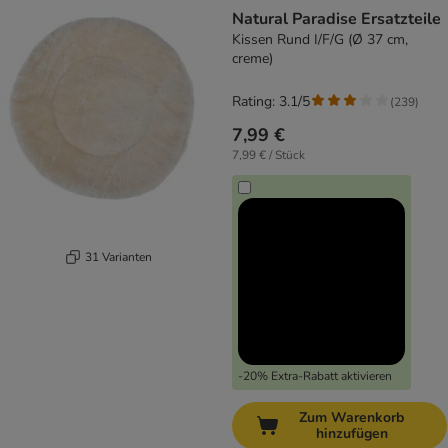
product items have been changed
Natural Paradise Ersatzteile
Kissen Rund I/F/G (Ø 37 cm,
creme)
Rating: 3.1/5
(
239
)
7,99 €
7,99 € / Stück
31 Varianten
-20% Extra-Rabatt aktivieren
Zum Warenkorb
hinzufügen