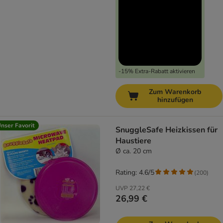
-15% Extra-Rabatt aktivieren
Zum Warenkorb
hinzufügen
nser Favorit
SnuggleSafe Heizkissen für
Haustiere
Ø ca. 20 cm
Rating: 4.6/5
(
200
)
UVP
27,22 €
26,99 €