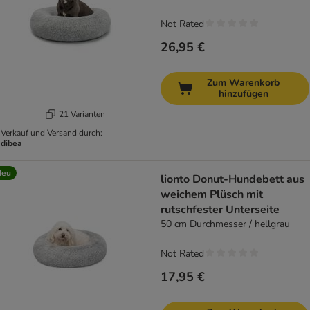
Not Rated
26,95 €
Zum Warenkorb
hinzufügen
21 Varianten
Verkauf und Versand durch:
dibea
Neu
lionto Donut-Hundebett aus
weichem Plüsch mit
rutschfester Unterseite
50 cm Durchmesser / hellgrau
Not Rated
17,95 €