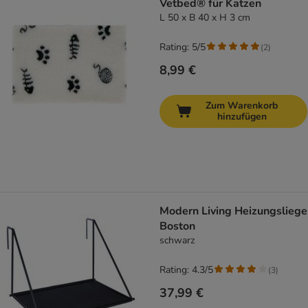
Vetbed® für Katzen
L 50 x B 40 x H 3 cm
Rating: 5/5
(
2
)
8,99 €
Zum Warenkorb
hinzufügen
Modern Living Heizungsliege
Boston
schwarz
Rating: 4.3/5
(
3
)
37,99 €