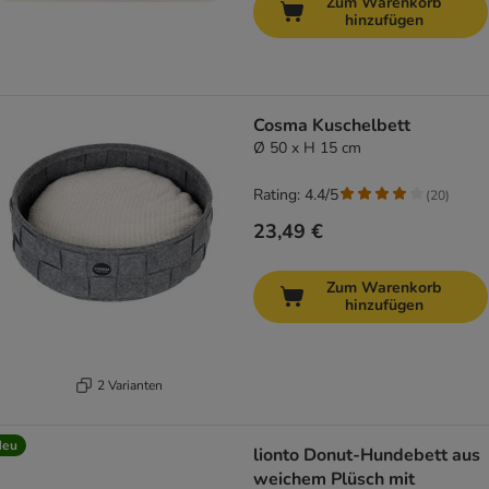
Zum Warenkorb
hinzufügen
Cosma Kuschelbett
Ø 50 x H 15 cm
Rating: 4.4/5
(
20
)
23,49 €
Zum Warenkorb
hinzufügen
2 Varianten
Neu
lionto Donut-Hundebett aus
weichem Plüsch mit