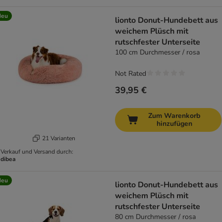
Neu
lionto Donut-Hundebett aus
weichem Plüsch mit
rutschfester Unterseite
100 cm Durchmesser / rosa
Not Rated
39,95 €
Zum Warenkorb
hinzufügen
21 Varianten
Verkauf und Versand durch:
dibea
Neu
lionto Donut-Hundebett aus
weichem Plüsch mit
rutschfester Unterseite
80 cm Durchmesser / rosa