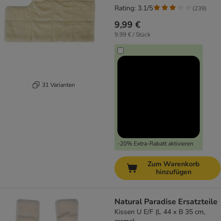
Rating: 3.1/5
(
239
)
9,99 €
9,99 € / Stück
31 Varianten
-20% Extra-Rabatt aktivieren
Zum Warenkorb
hinzufügen
Natural Paradise Ersatzteile
Kissen U E/F (L 44 x B 35 cm,