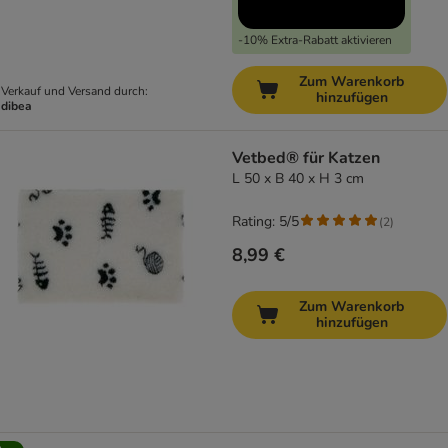
-10% Extra-Rabatt aktivieren
Zum Warenkorb
Verkauf und Versand durch:
hinzufügen
dibea
Vetbed® für Katzen
L 50 x B 40 x H 3 cm
Rating: 5/5
(
2
)
8,99 €
Zum Warenkorb
hinzufügen