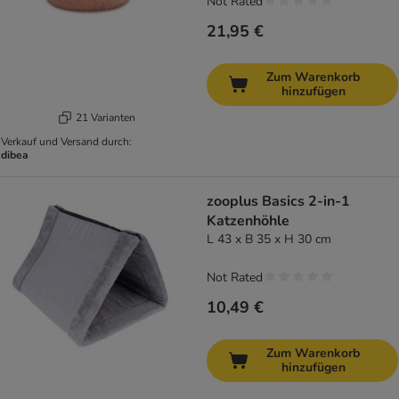
Not Rated
21,95 €
Zum Warenkorb
hinzufügen
21 Varianten
Verkauf und Versand durch:
dibea
zooplus Basics 2-in-1
Katzenhöhle
L 43 x B 35 x H 30 cm
Not Rated
10,49 €
Zum Warenkorb
hinzufügen