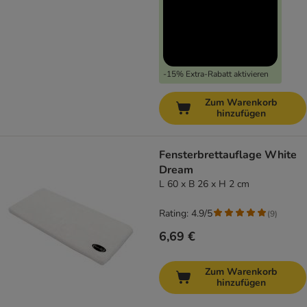
-15% Extra-Rabatt aktivieren
Zum Warenkorb
hinzufügen
Fensterbrettauflage White
Dream
L 60 x B 26 x H 2 cm
Rating: 4.9/5
(
9
)
6,69 €
Zum Warenkorb
hinzufügen