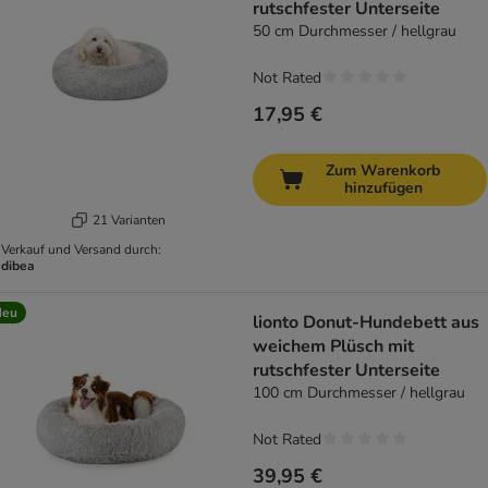
rutschfester Unterseite
50 cm Durchmesser / hellgrau
Not Rated
17,95 €
Zum Warenkorb
hinzufügen
21 Varianten
Verkauf und Versand durch:
dibea
Neu
lionto Donut-Hundebett aus
weichem Plüsch mit
rutschfester Unterseite
100 cm Durchmesser / hellgrau
Not Rated
39,95 €