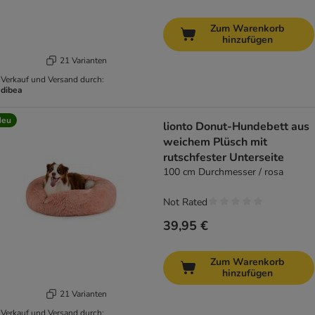
Zum Warenkorb
hinzufügen
21 Varianten
Verkauf und Versand durch:
dibea
Neu
lionto Donut-Hundebett aus
weichem Plüsch mit
rutschfester Unterseite
100 cm Durchmesser / rosa
Not Rated
39,95 €
Zum Warenkorb
hinzufügen
21 Varianten
Verkauf und Versand durch: