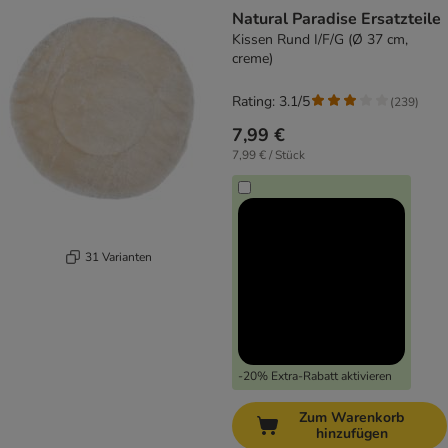
product items have been changed
Natural Paradise Ersatzteile
Kissen Rund I/F/G (Ø 37 cm,
creme)
Rating: 3.1/5
(
239
)
7,99 €
7,99 € / Stück
31 Varianten
-20% Extra-Rabatt aktivieren
Zum Warenkorb
hinzufügen