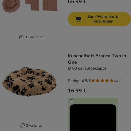
65,99 €
Zum Warenkorb
hinzufügen
31 Varianten
Kuschelbett Branca Two in
One
Ø 83 cm aufgeklappt
Rating: 4.8/5
(
486
)
16,99 €
2 Varianten