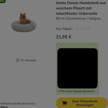
Neu
lionto Donut-Hundebett aus
weichem Plüsch mit
rutschfester Unterseite
60 cm Durchmesser / hellgrau
Not Rated
21,95 €
21 Varianten
-10% Extra-Rabatt aktivieren
Zum Warenkorb
Verkauf und Versand durch:
hinzufügen
dibea