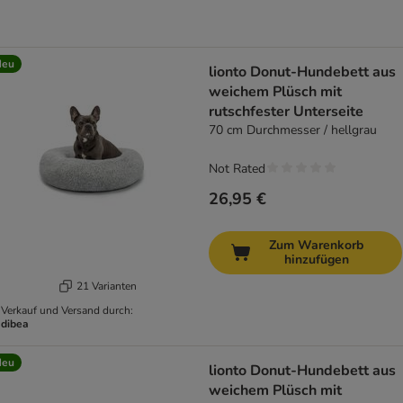
Neu
lionto Donut-Hundebett aus
weichem Plüsch mit
rutschfester Unterseite
70 cm Durchmesser / hellgrau
Not Rated
26,95 €
Zum Warenkorb
hinzufügen
21 Varianten
Verkauf und Versand durch:
dibea
Neu
lionto Donut-Hundebett aus
weichem Plüsch mit