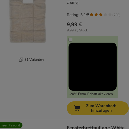
creme)
Rating: 3.1/5
(
239
)
9,99 €
9,99 € / Stück
31 Varianten
-20% Extra-Rabatt aktivieren
Zum Warenkorb
hinzufügen
nser Favorit
Fensterbrettauflage White