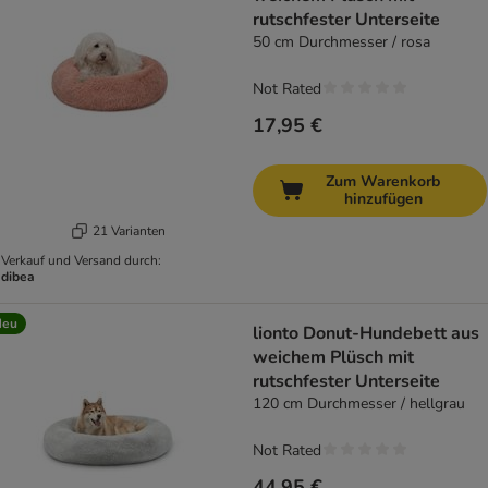
rutschfester Unterseite
50 cm Durchmesser / rosa
Not Rated
17,95 €
Zum Warenkorb
hinzufügen
21 Varianten
Verkauf und Versand durch:
dibea
Neu
lionto Donut-Hundebett aus
weichem Plüsch mit
rutschfester Unterseite
120 cm Durchmesser / hellgrau
Not Rated
44,95 €