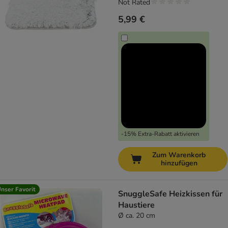
Not Rated
5,99 €
-15% Extra-Rabatt aktivieren
Zum Warenkorb
hinzufügen
nser Favorit
SnuggleSafe Heizkissen für
Haustiere
Ø ca. 20 cm