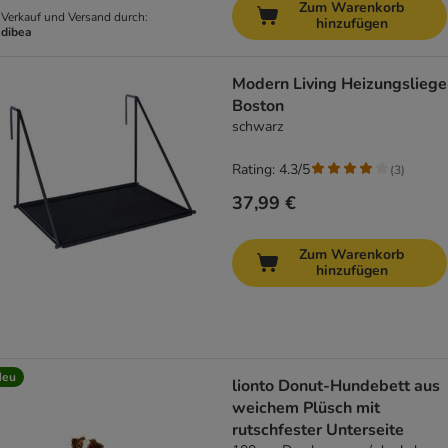
Zum Warenkorb
Verkauf und Versand durch:
hinzufügen
dibea
Modern Living Heizungsliege
Boston
schwarz
Rating: 4.3/5
(
3
)
37,99 €
Zum Warenkorb
hinzufügen
Neu
lionto Donut-Hundebett aus
weichem Plüsch mit
rutschfester Unterseite