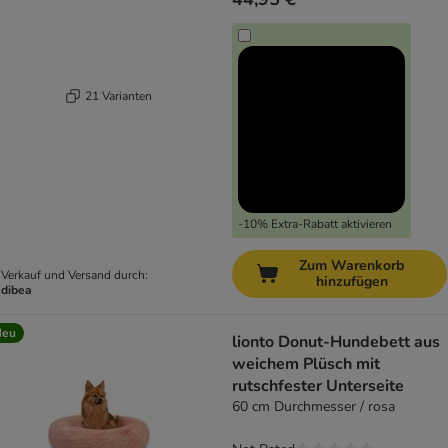
21 Varianten
-10% Extra-Rabatt aktivieren
Zum Warenkorb
Verkauf und Versand durch:
hinzufügen
dibea
Neu
lionto Donut-Hundebett aus
weichem Plüsch mit
rutschfester Unterseite
60 cm Durchmesser / rosa