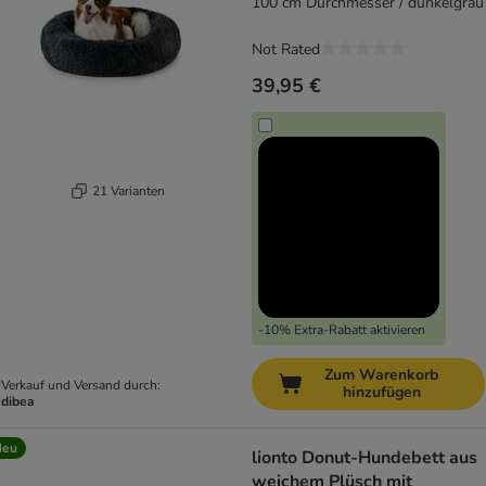
100 cm Durchmesser / dunkelgrau
Not Rated
39,95 €
21 Varianten
-10% Extra-Rabatt aktivieren
Zum Warenkorb
Verkauf und Versand durch:
hinzufügen
dibea
Neu
lionto Donut-Hundebett aus
weichem Plüsch mit