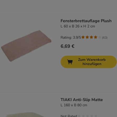
Fensterbrettauflage Plush
L 60 x B 26 x H 2 cm
Rating: 3.9/5
(
63
)
6,69 €
Zum Warenkorb
hinzufügen
TIAKI Anti-Slip Matte
L 160 x B 80 cm
Not Rated