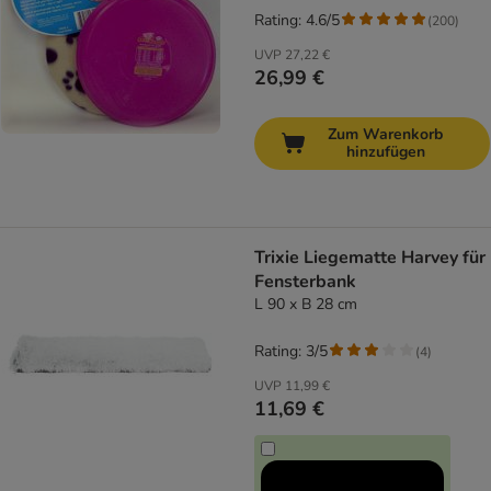
Rating: 4.6/5
(
200
)
UVP
27,22 €
26,99 €
Zum Warenkorb
hinzufügen
Trixie Liegematte Harvey für
Fensterbank
L 90 x B 28 cm
Rating: 3/5
(
4
)
UVP
11,99 €
11,69 €