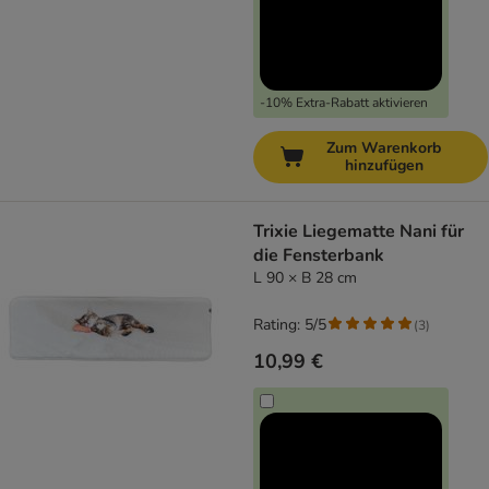
-10% Extra-Rabatt aktivieren
Zum Warenkorb
hinzufügen
Trixie Liegematte Nani für
die Fensterbank
L 90 × B 28 cm
Rating: 5/5
(
3
)
10,99 €