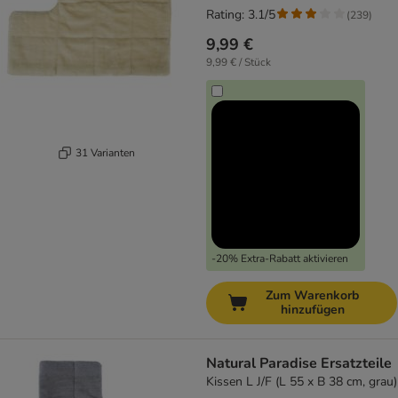
Rating: 3.1/5
(
239
)
9,99 €
9,99 € / Stück
31 Varianten
-20% Extra-Rabatt aktivieren
Zum Warenkorb
hinzufügen
Natural Paradise Ersatzteile
Kissen L J/F (L 55 x B 38 cm, grau)