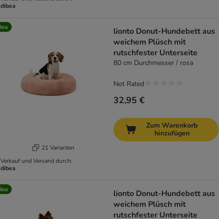
dibea
Neu
lionto Donut-Hundebett aus
weichem Plüsch mit
rutschfester Unterseite
80 cm Durchmesser / rosa
Not Rated
32,95 €
Zum Warenkorb
hinzufügen
21 Varianten
Verkauf und Versand durch:
dibea
Neu
lionto Donut-Hundebett aus
weichem Plüsch mit
rutschfester Unterseite