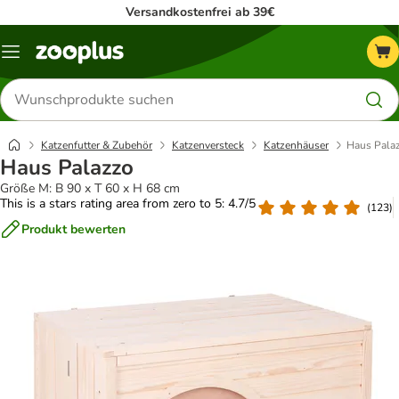
Versandkostenfrei ab 39€
Menü
Produkte
suchen
Katzenfutter & Zubehör
Katzenversteck
Katzenhäuser
Haus Pala
Haus Palazzo
Größe M: B 90 x T 60 x H 68 cm
This is a stars rating area from zero to 5: 4.7/5
(
123
)
Produkt bewerten