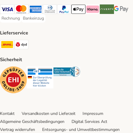
Visa Payment Method
Mastercard Payment Method
American Express Payment Method
Diners Club Payment Method
PayPal Payment Method
Apple Pay Payment Method
Klarna Payment Method
Riverty Payment 
Google P
Rechnung
Bankeinzug
Rechnung Payment Method
Bankeinzug Payment Method
Lieferservice
DHL Shipping Method
DPD Shipping Method
Sicherheit
Security
Security
Security
Kontakt
Versandkosten und Lieferzeit
Impressum
Allgemeine Geschäftsbedingungen
Digital Services Act
Vertrag widerrufen
Entsorgungs- und Umweltbestimmungen