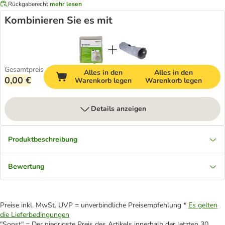
Rückgaberecht
mehr lesen
Kombinieren Sie es mit
Gesamtpreis
Alles in den
Alles in den
0,00 €
Warenkorb legen
Warenkorb legen
Details anzeigen
Produktbeschreibung
Bewertung
Preise inkl. MwSt. UVP = unverbindliche Preisempfehlung *
Es gelten
die Lieferbedingungen
"Sonst" = Der niedrigste Preis des Artikels innerhalb der letzten 30