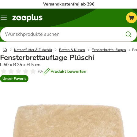
Versandkostenfrei ab 39€
Menü
Produkte
suchen
Katzenfutter & Zubehör
Betten & Kissen
Fensterbrettauflagen
Fe
Fensterbrettauflage Plüschi
L 50 x B 35 x H 5 cm
Produkt bewerten
(
0
)
Unser Favorit