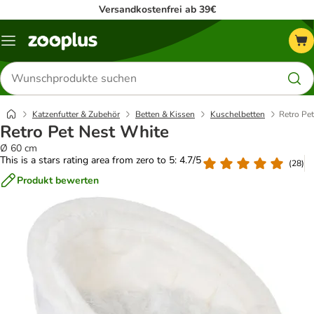
Versandkostenfrei ab 39€
Menü
Produkte
suchen
Katzenfutter & Zubehör
Betten & Kissen
Kuschelbetten
Retro Pe
Retro Pet Nest White
Ø 60 cm
This is a stars rating area from zero to 5: 4.7/5
(
28
)
Produkt bewerten