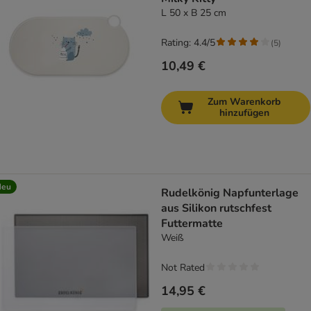
L 50 x B 25 cm
Rating: 4.4/5
(
5
)
10,49 €
Zum Warenkorb
hinzufügen
Neu
Rudelkönig Napfunterlage
aus Silikon rutschfest
Futtermatte
Weiß
Not Rated
14,95 €