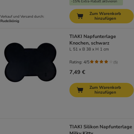
-15% Extra-Rabatt aktivieren
Zum Warenkorb
Verkauf und Versand durch:
hinzufügen
Rudelkönig
TIAKI Napfunterlage
Knochen, schwarz
L 51 x B 38 x H 1 cm
Rating: 4/5
(
5
)
7,49 €
Zum Warenkorb
hinzufügen
TIAKI Silikon Napfunterlage
Milky Kitty