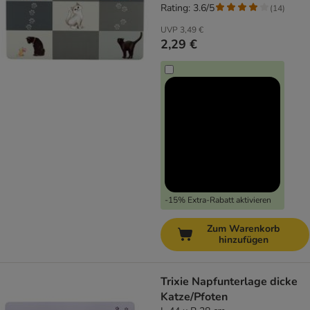
Rating: 3.6/5
(
14
)
UVP
3,49 €
2,29 €
-15% Extra-Rabatt aktivieren
Zum Warenkorb
hinzufügen
Trixie Napfunterlage dicke
Katze/Pfoten