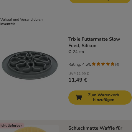
Verkauf und Versand durch:
InventMe
Trixie Futtermatte Slow
Feed, Silikon
Ø 24 cm
Rating: 4.5/5
(
4
)
UVP
11,99 €
11,49 €
Zum Warenkorb
hinzufügen
icht lieferbar
Schleckmatte Waffle für