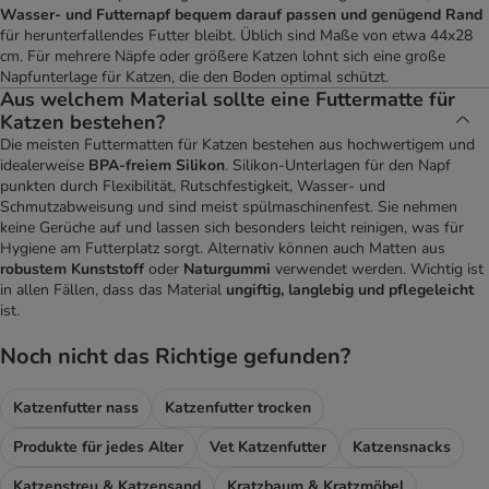
Wasser- und Futternapf bequem darauf passen und genügend Rand
für herunterfallendes Futter bleibt. Üblich sind Maße von etwa 44x28
cm. Für mehrere Näpfe oder größere Katzen lohnt sich eine große
Napfunterlage für Katzen, die den Boden optimal schützt.
Aus welchem Material sollte eine Futtermatte für
Katzen bestehen?
Die meisten Futtermatten für Katzen bestehen aus hochwertigem und
idealerweise
BPA-freiem Silikon
. Silikon-Unterlagen für den Napf
punkten durch Flexibilität, Rutschfestigkeit, Wasser- und
Schmutzabweisung und sind meist spülmaschinenfest. Sie nehmen
keine Gerüche auf und lassen sich besonders leicht reinigen, was für
Hygiene am Futterplatz sorgt. Alternativ können auch Matten aus
robustem Kunststoff
oder
Naturgummi
verwendet werden. Wichtig ist
in allen Fällen, dass das Material
ungiftig, langlebig und pflegeleicht
ist.
Noch nicht das Richtige gefunden?
Katzenfutter nass
Katzenfutter trocken
Produkte für jedes Alter
Vet Katzenfutter
Katzensnacks
Katzenstreu & Katzensand
Kratzbaum & Kratzmöbel