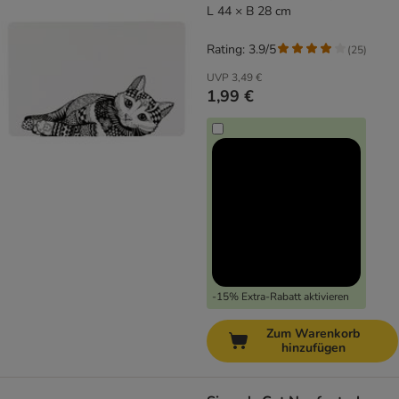
L 44 × B 28 cm
Rating: 3.9/5
(
25
)
UVP
3,49 €
1,99 €
-15% Extra-Rabatt aktivieren
Zum Warenkorb
hinzufügen