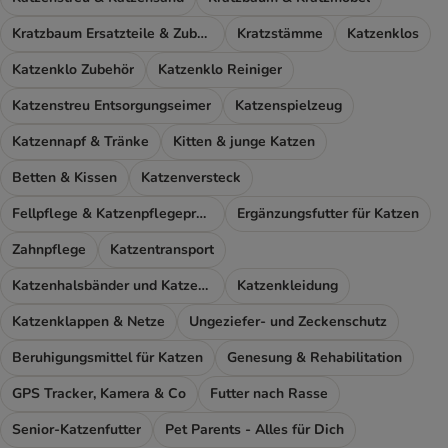
Kratzbaum Ersatzteile & Zubehör
Kratzstämme
Katzenklos
Katzenklo Zubehör
Katzenklo Reiniger
Katzenstreu Entsorgungseimer
Katzenspielzeug
Katzennapf & Tränke
Kitten & junge Katzen
Betten & Kissen
Katzenversteck
Fellpflege & Katzenpflegeprodukte
Ergänzungsfutter für Katzen
Zahnpflege
Katzentransport
Katzenhalsbänder und Katzengeschirr
Katzenkleidung
Katzenklappen & Netze
Ungeziefer- und Zeckenschutz
Beruhigungsmittel für Katzen
Genesung & Rehabilitation
GPS Tracker, Kamera & Co
Futter nach Rasse
Senior-Katzenfutter
Pet Parents - Alles für Dich