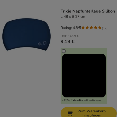
Trixie Napfunterlage Silikon
L 48 x B 27 cm
Rating: 4.8/5
(
12
)
UVP
14,99 €
9,19 €
-15% Extra-Rabatt aktivieren
Zum Warenkorb
hinzufügen