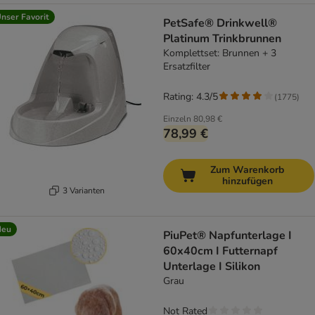
nser Favorit
PetSafe® Drinkwell®
Platinum Trinkbrunnen
Komplettset: Brunnen + 3
Ersatzfilter
Rating: 4.3/5
(
1775
)
Einzeln
80,98 €
78,99 €
Zum Warenkorb
hinzufügen
3 Varianten
Neu
PiuPet® Napfunterlage I
60x40cm I Futternapf
Unterlage I Silikon
Grau
Not Rated