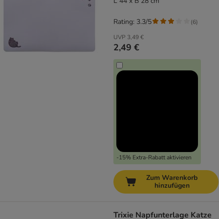
L 44 x B 28 cm
Rating: 3.3/5
(
6
)
UVP
3,49 €
2,49 €
-15% Extra-Rabatt aktivieren
Zum Warenkorb
hinzufügen
Trixie Napfunterlage Katze