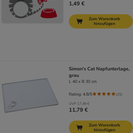
1,49 €
Zum Warenkorb
hinzufügen
Simon's Cat Napfunterlage,
grau
L 40 x B 30 cm
Rating: 4.8/5
(
25
)
UVP
17,49 €
11,79 €
Zum Warenkorb
hinzufügen