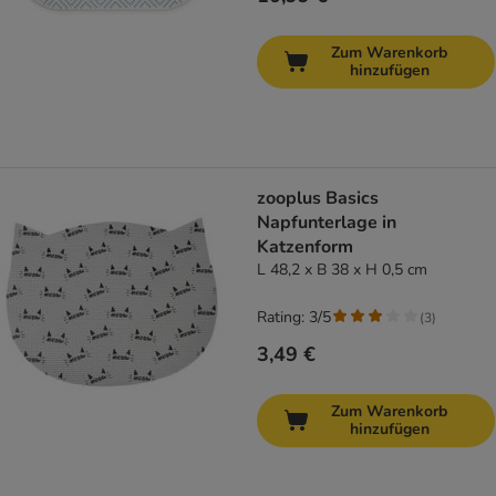
Zum Warenkorb
hinzufügen
zooplus Basics
Napfunterlage in
Katzenform
L 48,2 x B 38 x H 0,5 cm
Rating: 3/5
(
3
)
3,49 €
Zum Warenkorb
hinzufügen