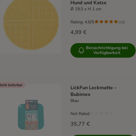
Hund und Katze
Ø 19,5 x H 1 cm
Rating: 4.6/5
(
16
)
4,99 €
Benachrichtigung bei
Verfügbarkeit
icht lieferbar
LickFun Leckmatte –
Bubimex
Blau
Not Rated
35,77 €