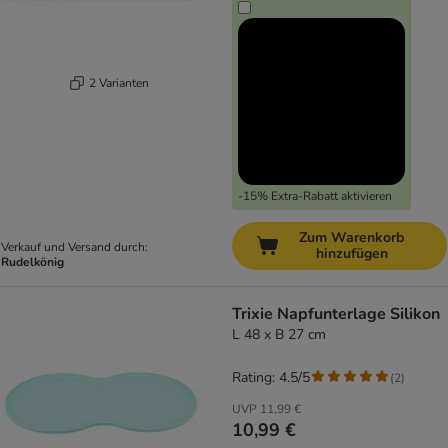
2 Varianten
-15% Extra-Rabatt aktivieren
Zum Warenkorb
Verkauf und Versand durch:
hinzufügen
Rudelkönig
Trixie Napfunterlage Silikon
L 48 x B 27 cm
Rating: 4.5/5
(
2
)
UVP
11,99 €
10,99 €