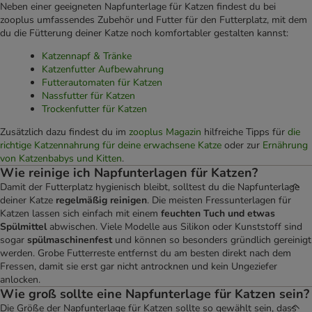
Neben einer geeigneten Napfunterlage für Katzen findest du bei
zooplus umfassendes Zubehör und Futter für den Futterplatz, mit dem
du die Fütterung deiner Katze noch komfortabler gestalten kannst:
Katzennapf & Tränke
Katzenfutter Aufbewahrung
Futterautomaten für Katzen
Nassfutter für Katzen
Trockenfutter für Katzen
Zusätzlich dazu findest du im
zooplus Magazin
hilfreiche Tipps für
die
richtige Katzennahrung für deine erwachsene Katze
oder zur
Ernährung
von Katzenbabys und Kitten
.
Wie reinige ich Napfunterlagen für Katzen?
Damit der Futterplatz hygienisch bleibt, solltest du die Napfunterlage
deiner Katze
regelmäßig reinigen
. Die meisten Fressunterlagen für
Katzen lassen sich einfach mit einem
feuchten Tuch und etwas
Spülmittel
abwischen. Viele Modelle aus Silikon oder Kunststoff sind
sogar
spülmaschinenfest
und können so besonders gründlich gereinigt
werden. Grobe Futterreste entfernst du am besten direkt nach dem
Fressen, damit sie erst gar nicht antrocknen und kein Ungeziefer
anlocken.
Wie groß sollte eine Napfunterlage für Katzen sein?
Die Größe der Napfunterlage für Katzen sollte so gewählt sein, dass