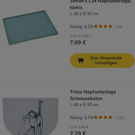
Simon's Cat Napfunterlage,
türkis
L 40 x B 30 cm
Rating: 4.2/5
(
9
)
UVP
17,49 €
7,99 €
Zum Warenkorb
hinzufügen
Trixie Napfunterlage
Schmusekatze
L 40 x B 30 cm
Rating: 3.7/5
(
41
)
UVP
3,49 €
2,29 €