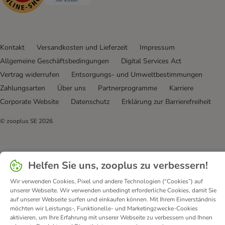
Kontakt
Versandkosten und Lieferzeit
Impressum
Allgemeine Geschäftsbedingungen
Digital Services Act
Vertrag widerrufen
Entsorgungs- und Umweltbestimmungen
Zahlungsarten
Über uns
Partnerprogramme
Karriere
Corporate Website
Datenschutz
Erklärung zur Barrierefreiheit
© zooplus SE
2026
Helfen Sie uns, zooplus zu verbessern!
Wir verwenden Cookies, Pixel und andere Technologien (“Cookies”) auf
unserer Webseite. Wir verwenden unbedingt erforderliche Cookies, damit Sie
auf unserer Webseite surfen und einkaufen können. Mit Ihrem Einverständnis
möchten wir Leistungs-, Funktionelle- und Marketingzwecke-Cookies
aktivieren, um Ihre Erfahrung mit unserer Webseite zu verbessern und Ihnen