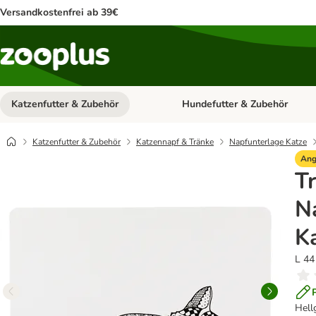
Versandkostenfrei ab 39€
Katzenfutter & Zubehör
Hundefutter & Zubehör
Kategorie-Menü öffnen: Katzenf
Katzenfutter & Zubehör
Katzennapf & Tränke
Napfunterlage Katze
Ang
Tr
N
K
L 44
Hell