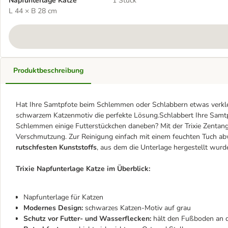
Napfunterlage Katze
1 Stück
L 44 × B 28 cm
Produktbeschreibung
Hat Ihre Samtpfote beim Schlemmen oder Schlabbern etwas verkleck
schwarzem Katzenmotiv die perfekte Lösung.Schlabbert Ihre Samtp
Schlemmen einige Futterstückchen daneben? Mit der Trixie Zentang
Verschmutzung. Zur Reinigung einfach mit einem feuchten Tuch abwi
rutschfesten Kunststoffs
, aus dem die Unterlage hergestellt wurde
Trixie Napfunterlage Katze im Überblick:
Napfunterlage für Katzen
Modernes Design:
schwarzes Katzen-Motiv auf grau
Schutz vor Futter- und Wasserflecken:
hält den Fußboden an d