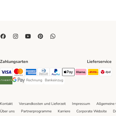
Zahlungsarten
Lieferservice
DHL Ship
DP
Visa Payment Method
Mastercard Payment Method
American Express Payment Method
Diners Club Payment Method
PayPal Payment Method
Apple Pay Payment Method
Klarna Payment Method
Rechnung
Bankeinzug
Rechnung Payment Method
Bankeinzug Payment Method
Riverty Payment Method
Google Pay Payment Method
Kontakt
Versandkosten und Lieferzeit
Impressum
Allgemeine
Über uns
Partnerprogramme
Karriere
Corporate Website
D