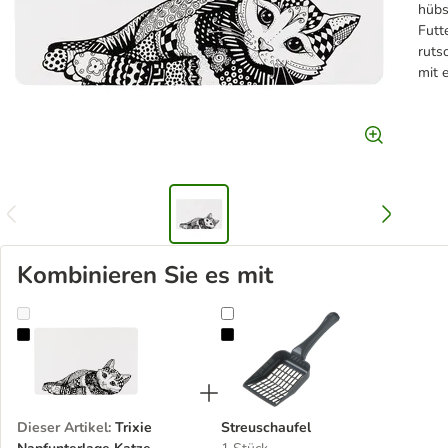
hübs
Futt
ruts
mit 
Kombinieren Sie es mit
Trixie Napfunterlage Katze
Streuschaufel
Dieser Artikel
:
Trixie
Streuschaufel