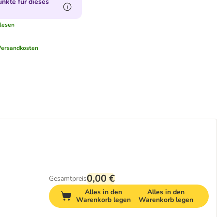
nkte für dieses
lesen
Versandkosten
0,00 €
Gesamtpreis
Alles in den
Alles in den
Warenkorb legen
Warenkorb legen