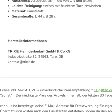
Rutschfest:
verschiebt sich nicht von Ort und Stelle
Leichte Reinigung:
einfach mit feuchtem Tuch abwischen
Material:
Kunststoff
Gesamtmaße:
L 44 x B 28 cm
Herstellerinformationen
TRIXIE Heimtierbedarf GmbH & Co.KG
Industriestraße 32, 24963, Tarp, DE
kontakt@trixie.de
Preise inkl. MwSt. UVP = unverbindliche Preisempfehlung *
Es gelten d
"Sonst" = Der niedrigste Preis des Artikels innerhalb der letzten 30 Tage
zooplus ist berechtigt, deine E-Mail-Adresse für Direktwerbung für eig
Übermittlungskosten nach den Basistarifen entstehen, indem du den zoo