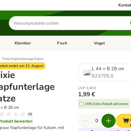
Kontak
Produkte
suchen
Kleintier
Fisch
Vogel
utter & Zubehör
Kategorie-Menü öffnen: Hundefutter & Zubehör
Kategorie-Menü öffnen: Kleintier
Kategorie-Menü öffnen
Ka
Trixie Napfunterlage Katze
ebot endet am 11. August
L 44 × B 28 cm
ixie
623705.0
apfunterlage
UVP 3,49 €
1,99 €
atze
-15% Extra-Rabatt aktivieren
 × B 28 cm
(
0
)
Produkt bewerten
graue Napfunterlage für Katzen, mit