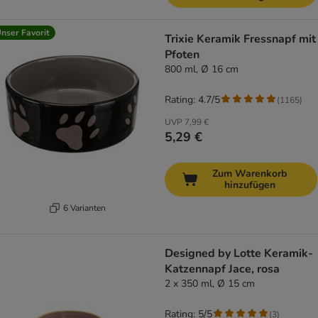
nser Favorit
Trixie Keramik Fressnapf mit
Pfoten
800 ml, Ø 16 cm
Rating: 4.7/5
(
1165
)
UVP
7,99 €
5,29 €
Zum Warenkorb
hinzufügen
6 Varianten
Designed by Lotte Keramik-
Katzennapf Jace, rosa
2 x 350 ml, Ø 15 cm
Rating: 5/5
(
3
)