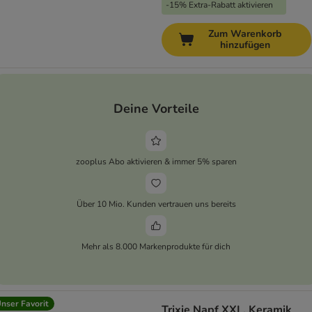
-15% Extra-Rabatt aktivieren
Zum Warenkorb
hinzufügen
Deine Vorteile
zooplus Abo aktivieren & immer 5% sparen
Über 10 Mio. Kunden vertrauen uns bereits
Mehr als 8.000 Markenprodukte für dich
nser Favorit
Trixie Napf XXL, Keramik