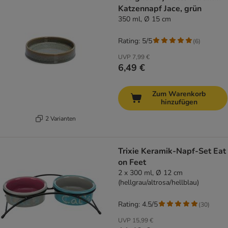
Katzennapf Jace, grün
350 ml, Ø 15 cm
Rating: 5/5
(
6
)
UVP
7,99 €
6,49 €
Zum Warenkorb
hinzufügen
2 Varianten
Trixie Keramik-Napf-Set Eat
on Feet
2 x 300 ml, Ø 12 cm
(hellgrau/altrosa/hellblau)
Rating: 4.5/5
(
30
)
UVP
15,99 €