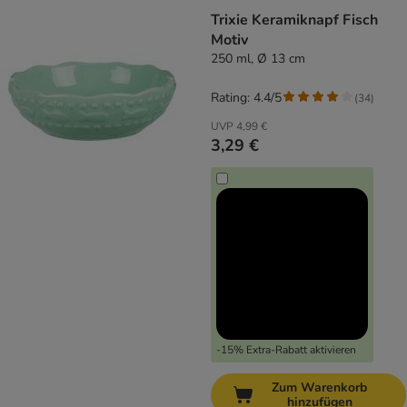
Trixie Keramiknapf Fisch
Motiv
250 ml, Ø 13 cm
Rating: 4.4/5
(
34
)
UVP
4,99 €
3,29 €
-15% Extra-Rabatt aktivieren
Zum Warenkorb
hinzufügen