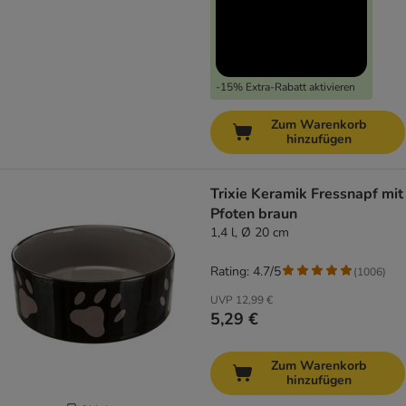
-15% Extra-Rabatt aktivieren
Zum Warenkorb
hinzufügen
Trixie Keramik Fressnapf mit
Pfoten braun
1,4 l, Ø 20 cm
Rating: 4.7/5
(
1006
)
UVP
12,99 €
5,29 €
Zum Warenkorb
hinzufügen