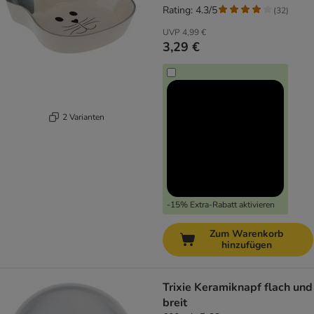
Rating: 4.3/5
(
32
)
UVP
4,99 €
3,29 €
2 Varianten
-15% Extra-Rabatt aktivieren
Zum Warenkorb
hinzufügen
Trixie Keramiknapf flach und
breit