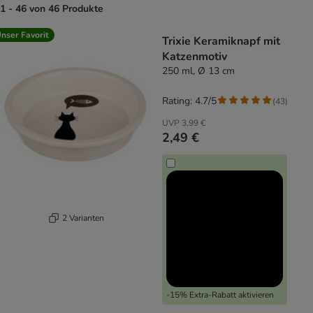
1 - 46 von 46 Produkte
product items have been changed
nser Favorit
Trixie Keramiknapf mit
Katzenmotiv
250 ml, Ø 13 cm
Rating: 4.7/5
(
43
)
UVP
3,99 €
2,49 €
2 Varianten
-15% Extra-Rabatt aktivieren