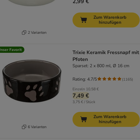
2,99 €
Zum Warenkorb
hinzufügen
2 Varianten
nser Favorit
Trixie Keramik Fressnapf mit
Pfoten
Sparset: 2 x 800 ml, Ø 16 cm
Rating: 4.7/5
(
1165
)
Einzeln
10,58 €
7,49 €
3,75 € / Stück
Zum Warenkorb
hinzufügen
6 Varianten