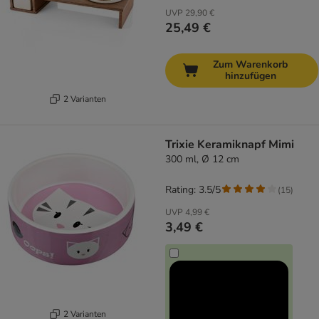
UVP
29,90 €
25,49 €
Zum Warenkorb
hinzufügen
2 Varianten
Trixie Keramiknapf Mimi
300 ml, Ø 12 cm
Rating: 3.5/5
(
15
)
UVP
4,99 €
3,49 €
2 Varianten