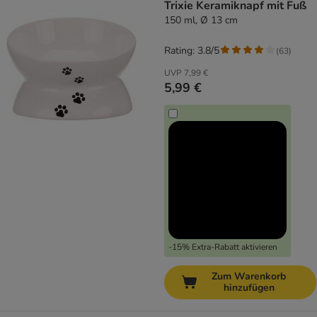
Trixie Keramiknapf mit Fuß
150 ml, Ø 13 cm
Rating: 3.8/5
(
63
)
UVP
7,99 €
5,99 €
-15% Extra-Rabatt aktivieren
Zum Warenkorb
hinzufügen