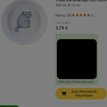
Trixie Keramiknapf mit Motiv
250 ml, Ø 13 cm
Rating: 5/5
(
6
)
UVP
4,49 €
3,79 €
-15% Extra-Rabatt aktivieren
Zum Warenkorb
hinzufügen