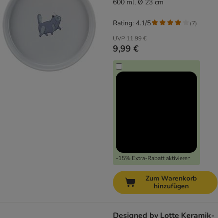
600 ml, Ø 23 cm
Rating: 4.1/5
(
7
)
UVP
11,99 €
9,99 €
-15% Extra-Rabatt aktivieren
Zum Warenkorb
hinzufügen
Designed by Lotte Keramik-