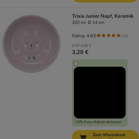
Trixie Junior Napf, Keramik
200 ml, Ø 14 cm
Rating: 4.6/5
(
12
)
UVP
4,99 €
3,29 €
-15% Extra-Rabatt aktivieren
Zum Warenkorb