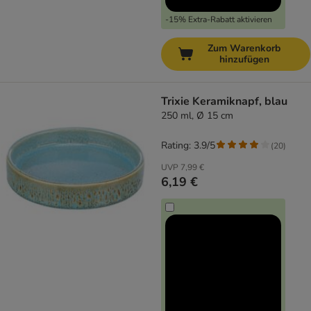
-15% Extra-Rabatt aktivieren
Zum Warenkorb
hinzufügen
Trixie Keramiknapf, blau
250 ml, Ø 15 cm
Rating: 3.9/5
(
20
)
UVP
7,99 €
6,19 €