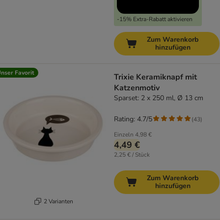
-15% Extra-Rabatt aktivieren
Zum Warenkorb
hinzufügen
nser Favorit
Trixie Keramiknapf mit
Katzenmotiv
Sparset: 2 x 250 ml, Ø 13 cm
Rating: 4.7/5
(
43
)
Einzeln
4,98 €
4,49 €
2,25 € / Stück
Zum Warenkorb
hinzufügen
2 Varianten