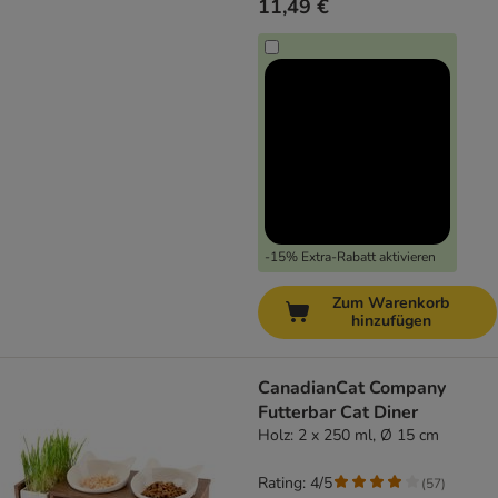
11,49 €
-15% Extra-Rabatt aktivieren
Zum Warenkorb
hinzufügen
CanadianCat Company
Futterbar Cat Diner
Holz: 2 x 250 ml, Ø 15 cm
Rating: 4/5
(
57
)