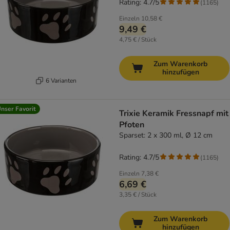
Rating: 4.7/5
(
1165
)
Einzeln
10,58 €
9,49 €
4,75 € / Stück
Zum Warenkorb
hinzufügen
6 Varianten
nser Favorit
Trixie Keramik Fressnapf mit
Pfoten
Sparset: 2 x 300 ml, Ø 12 cm
Rating: 4.7/5
(
1165
)
Einzeln
7,38 €
6,69 €
3,35 € / Stück
Zum Warenkorb
hinzufügen