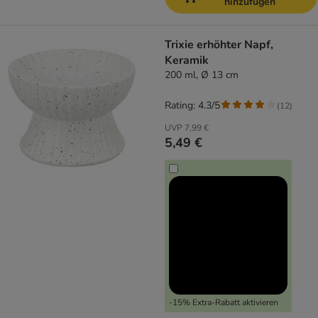
hinzufügen
Trixie erhöhter Napf,
Keramik
200 ml, Ø 13 cm
Rating: 4.3/5
(
12
)
UVP
7,99 €
5,49 €
-15% Extra-Rabatt aktivieren