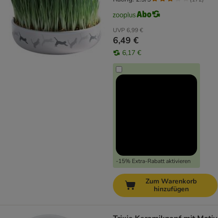
UVP
6,99 €
6,49 €
6,17 €
-15% Extra-Rabatt aktivieren
Zum Warenkorb
hinzufügen