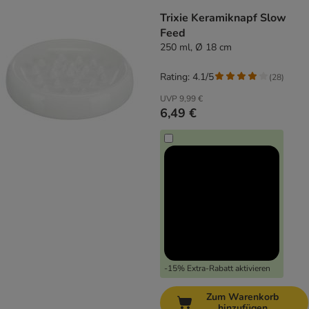
Trixie Keramiknapf Slow
Feed
250 ml, Ø 18 cm
Rating: 4.1/5
(
28
)
UVP
9,99 €
6,49 €
-15% Extra-Rabatt aktivieren
Zum Warenkorb
hinzufügen