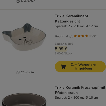
6 Varianten
Trixie Keramiknapf
Katzengesicht
Sparset: 2 x 250 ml, Ø 12 cm
Rating: 4.3/5
(
32
)
Einzeln
6,58 €
5,99 €
3,00 € / Stück
Zum Warenkorb
hinzufügen
2 Varianten
Trixie Keramik Fressnapf mit
Pfoten braun
Sparset: 2 x 800 ml, Ø 16 cm