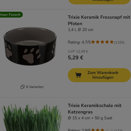
nser Favorit
Trixie Keramik Fressnapf mit
Pfoten
1,4 l, Ø 20 cm
Rating: 4.7/5
(
1165
)
UVP
12,99 €
5,29 €
Zum Warenkorb
hinzufügen
6 Varianten
Trixie Keramikschale mit
Katzengras
Ø 15 x 4 cm + 50 g Saat
Rating: 2.9/5
(
172
)