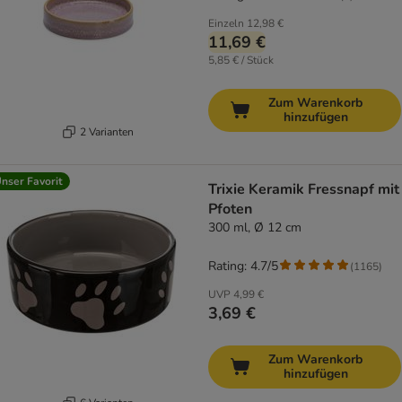
Einzeln
12,98 €
11,69 €
5,85 € / Stück
Zum Warenkorb
hinzufügen
2 Varianten
nser Favorit
Trixie Keramik Fressnapf mit
Pfoten
300 ml, Ø 12 cm
Rating: 4.7/5
(
1165
)
UVP
4,99 €
3,69 €
Zum Warenkorb
hinzufügen