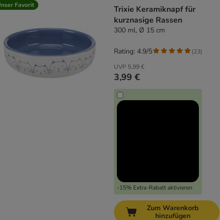
nser Favorit
Trixie Keramiknapf für
kurznasige Rassen
300 ml, Ø 15 cm
Rating: 4.9/5
(
23
)
UVP
5,99 €
3,99 €
-15% Extra-Rabatt aktivieren
Zum Warenkorb
hinzufügen