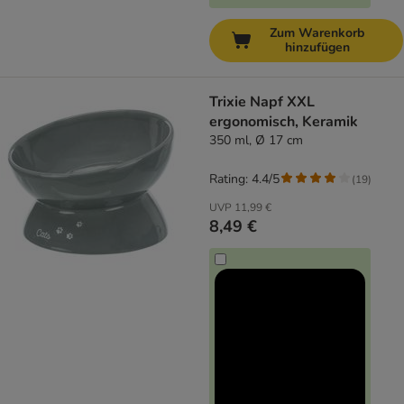
Zum Warenkorb
hinzufügen
Trixie Napf XXL
ergonomisch, Keramik
350 ml, Ø 17 cm
Rating: 4.4/5
(
19
)
UVP
11,99 €
8,49 €