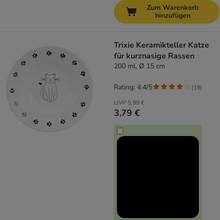
Zum Warenkorb
hinzufügen
Trixie Keramikteller Katze
für kurznasige Rassen
200 ml, Ø 15 cm
Rating: 4.4/5
(
18
)
UVP
5,99 €
3,79 €