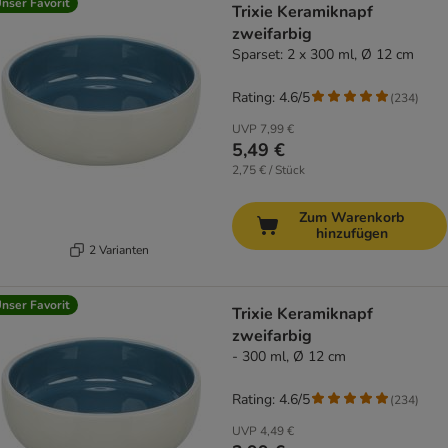
nser Favorit
Trixie Keramiknapf
zweifarbig
Sparset: 2 x 300 ml, Ø 12 cm
Rating: 4.6/5
(
234
)
UVP
7,99 €
5,49 €
2,75 € / Stück
Zum Warenkorb
hinzufügen
2 Varianten
nser Favorit
Trixie Keramiknapf
zweifarbig
- 300 ml, Ø 12 cm
Rating: 4.6/5
(
234
)
UVP
4,49 €