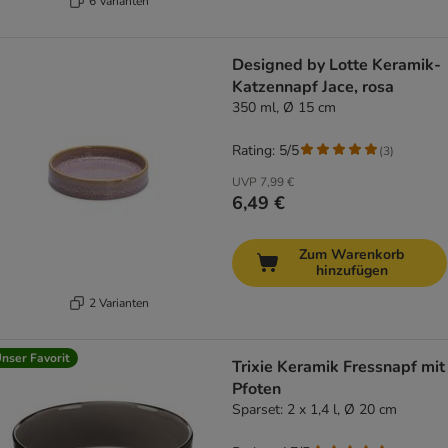
6 Varianten
Designed by Lotte Keramik-
Katzennapf Jace, rosa
350 ml, Ø 15 cm
Rating: 5/5
(
3
)
UVP
7,99 €
6,49 €
Zum Warenkorb
hinzufügen
2 Varianten
nser Favorit
Trixie Keramik Fressnapf mit
Pfoten
Sparset: 2 x 1,4 l, Ø 20 cm