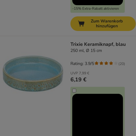
-15% Extra-Rabatt aktivieren
Zum Warenkorb
hinzufügen
Trixie Keramiknapf, blau
250 ml, Ø 15 cm
Rating: 3.9/5
(
20
)
UVP
7,99 €
6,19 €