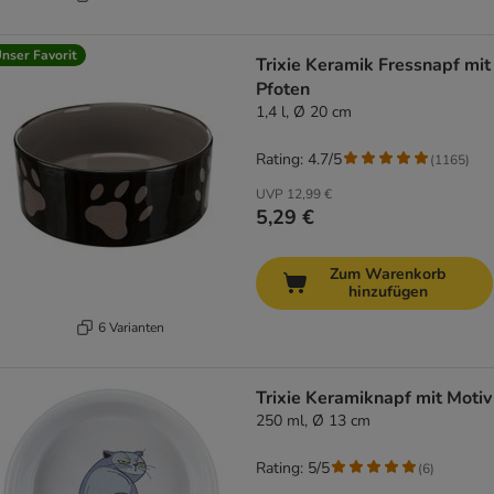
nser Favorit
Trixie Keramik Fressnapf mit
Pfoten
1,4 l, Ø 20 cm
Rating: 4.7/5
(
1165
)
UVP
12,99 €
5,29 €
Zum Warenkorb
hinzufügen
6 Varianten
Trixie Keramiknapf mit Motiv
250 ml, Ø 13 cm
Rating: 5/5
(
6
)