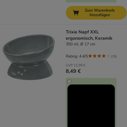
Zum Warenkorb
hinzufügen
Trixie Napf XXL
ergonomisch, Keramik
350 ml, Ø 17 cm
Rating: 4.4/5
(
19
)
UVP
11,99 €
8,49 €