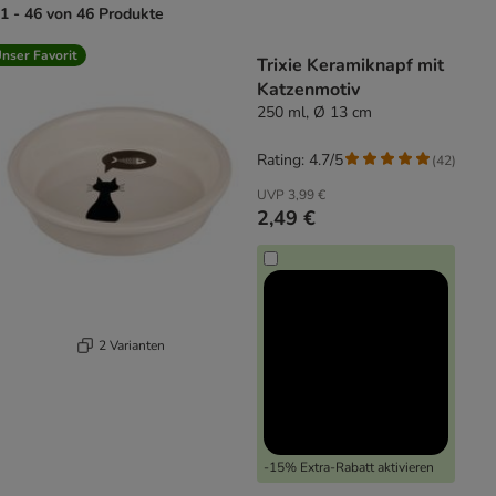
1 - 46 von 46 Produkte
product items have been changed
nser Favorit
Trixie Keramiknapf mit
Katzenmotiv
250 ml, Ø 13 cm
Rating: 4.7/5
(
42
)
UVP
3,99 €
2,49 €
2 Varianten
-15% Extra-Rabatt aktivieren