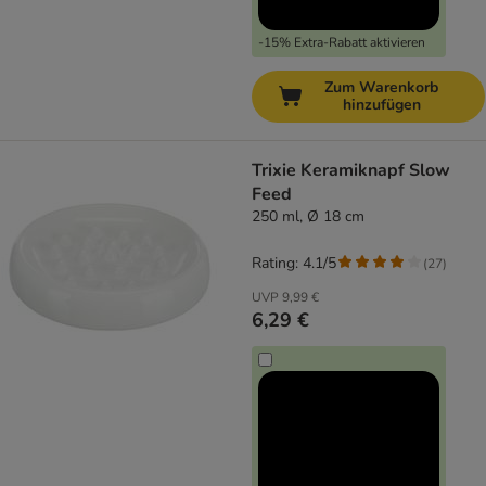
-15% Extra-Rabatt aktivieren
Zum Warenkorb
hinzufügen
Trixie Keramiknapf Slow
Feed
250 ml, Ø 18 cm
Rating: 4.1/5
(
27
)
UVP
9,99 €
6,29 €