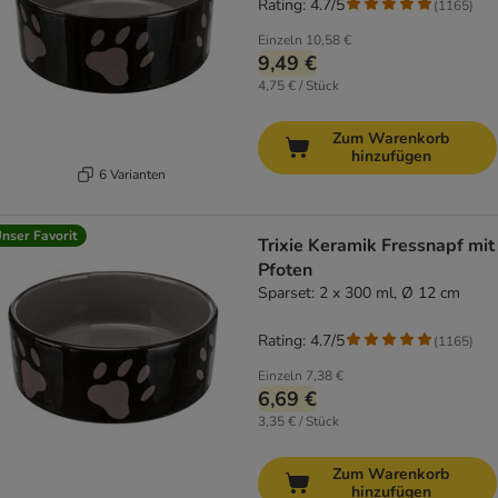
Rating: 4.7/5
(
1165
)
Einzeln
10,58 €
9,49 €
4,75 € / Stück
Zum Warenkorb
hinzufügen
6 Varianten
nser Favorit
Trixie Keramik Fressnapf mit
Pfoten
Sparset: 2 x 300 ml, Ø 12 cm
Rating: 4.7/5
(
1165
)
Einzeln
7,38 €
6,69 €
3,35 € / Stück
Zum Warenkorb
hinzufügen