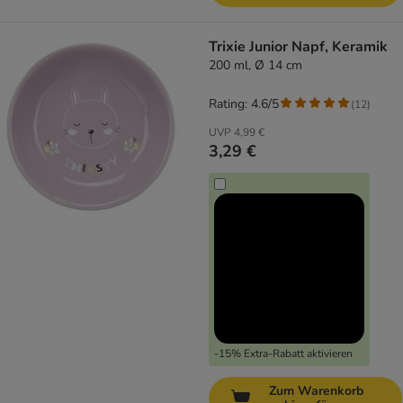
Trixie Junior Napf, Keramik
200 ml, Ø 14 cm
Rating: 4.6/5
(
12
)
UVP
4,99 €
3,29 €
-15% Extra-Rabatt aktivieren
Zum Warenkorb