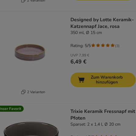
2 Varianten
Designed by Lotte Keramik-
Katzennapf Jace, rosa
350 ml, Ø 15 cm
Rating: 5/5
(
3
)
UVP
7,99 €
6,49 €
Zum Warenkorb
hinzufügen
2 Varianten
nser Favorit
Trixie Keramik Fressnapf mit
Pfoten
Sparset: 2 x 1,4 l, Ø 20 cm