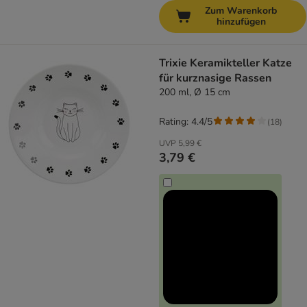
Zum Warenkorb
hinzufügen
Trixie Keramikteller Katze
für kurznasige Rassen
200 ml, Ø 15 cm
Rating: 4.4/5
(
18
)
UVP
5,99 €
3,79 €