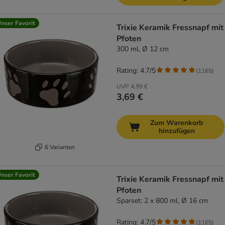
nser Favorit
Trixie Keramik Fressnapf mit
Pfoten
300 ml, Ø 12 cm
Rating: 4.7/5
(
1165
)
UVP
4,99 €
3,69 €
Zum Warenkorb
hinzufügen
6 Varianten
nser Favorit
Trixie Keramik Fressnapf mit
Pfoten
Sparset: 2 x 800 ml, Ø 16 cm
Rating: 4.7/5
(
1165
)