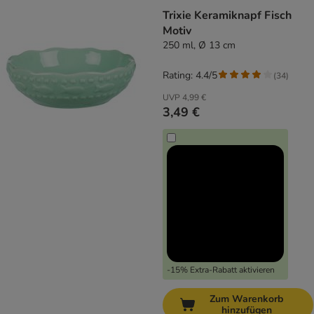
Trixie Keramiknapf Fisch
Motiv
250 ml, Ø 13 cm
Rating: 4.4/5
(
34
)
UVP
4,99 €
3,49 €
-15% Extra-Rabatt aktivieren
Zum Warenkorb
hinzufügen