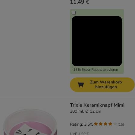
11,49 €
-15% Extra-Rabatt aktivieren
Zum Warenkorb
hinzufügen
Trixie Keramiknapf Mimi
300 ml, Ø 12 cm
Rating: 3.5/5
(
15
)
UVP
4,99 €