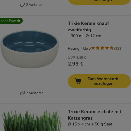
2 Varianten
nser Favorit
Trixie Keramiknapf
zweifarbig
- 300 ml, Ø 12 cm
Rating: 4.6/5
(
233
)
UVP
4,49 €
2,99 €
Zum Warenkorb
hinzufügen
2 Varianten
Trixie Keramikschale mit
Katzengras
Ø 15 x 4 cm + 50 g Saat