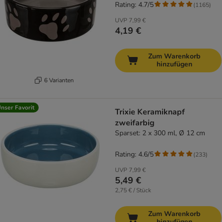
Rating: 4.7/5
(
1165
)
UVP
7,99 €
4,19 €
Zum Warenkorb
hinzufügen
6 Varianten
nser Favorit
Trixie Keramiknapf
zweifarbig
Sparset: 2 x 300 ml, Ø 12 cm
Rating: 4.6/5
(
233
)
UVP
7,99 €
5,49 €
2,75 € / Stück
Zum Warenkorb
hinzufügen