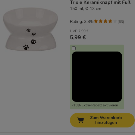
Trixie Keramiknapf mit Fuß
150 ml, Ø 13 cm
Rating: 3.8/5
(
63
)
UVP
7,99 €
5,99 €
-15% Extra-Rabatt aktivieren
Zum Warenkorb
hinzufügen