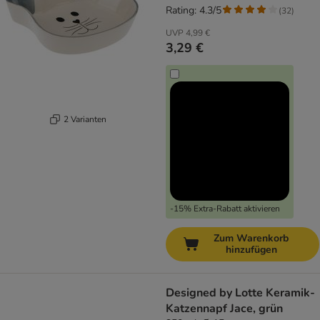
Rating: 4.3/5
(
32
)
UVP
4,99 €
3,29 €
2 Varianten
-15% Extra-Rabatt aktivieren
Zum Warenkorb
hinzufügen
Designed by Lotte Keramik-
Katzennapf Jace, grün