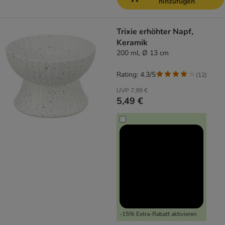
hinzufügen
Trixie erhöhter Napf,
Keramik
200 ml, Ø 13 cm
Rating: 4.3/5
(
12
)
UVP
7,99 €
5,49 €
-15% Extra-Rabatt aktivieren