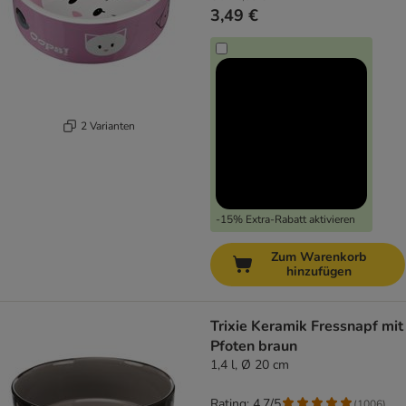
3,49 €
2 Varianten
-15% Extra-Rabatt aktivieren
Zum Warenkorb
hinzufügen
Trixie Keramik Fressnapf mit
Pfoten braun
1,4 l, Ø 20 cm
Rating: 4.7/5
(
1006
)