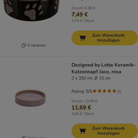
Einzeln
8,38 €
7,49 €
3,75 € / Stück
Zum Warenkorb
hinzufügen
6 Varianten
Designed by Lotte Keramik-
Katzennapf Jace, rosa
2 x 350 ml, Ø 15 cm
Rating: 5/5
(
3
)
Einzeln
12,98 €
11,69 €
5,85 € / Stück
Zum Warenkorb
hinzufügen