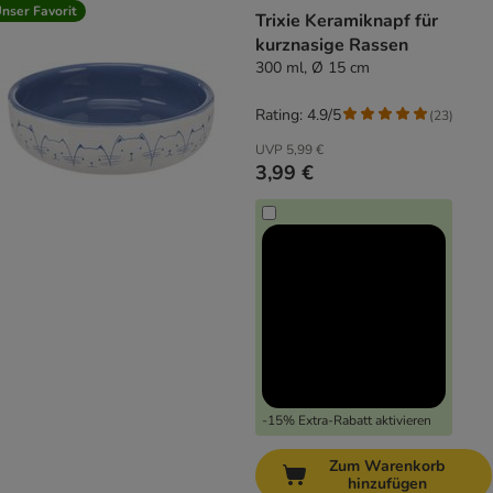
nser Favorit
Trixie Keramiknapf für
kurznasige Rassen
300 ml, Ø 15 cm
Rating: 4.9/5
(
23
)
UVP
5,99 €
3,99 €
-15% Extra-Rabatt aktivieren
Zum Warenkorb
hinzufügen