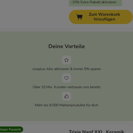
-15% Extra-Rabatt aktivieren
Zum Warenkorb
hinzufügen
Deine Vorteile
zooplus Abo aktivieren & immer 5% sparen
Über 10 Mio. Kunden vertrauen uns bereits
Mehr als 8.000 Markenprodukte für dich
nser Favorit
Trixie Napf XXL, Keramik