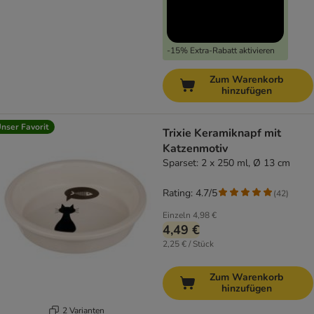
-15% Extra-Rabatt aktivieren
Zum Warenkorb
hinzufügen
nser Favorit
Trixie Keramiknapf mit
Katzenmotiv
Sparset: 2 x 250 ml, Ø 13 cm
Rating: 4.7/5
(
42
)
Einzeln
4,98 €
4,49 €
2,25 € / Stück
Zum Warenkorb
hinzufügen
2 Varianten