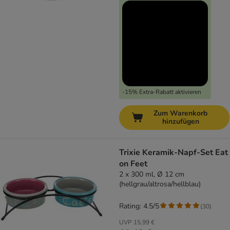
-15% Extra-Rabatt aktivieren
Zum Warenkorb
hinzufügen
Trixie Keramik-Napf-Set Eat
on Feet
2 x 300 ml, Ø 12 cm
(hellgrau/altrosa/hellblau)
Rating: 4.5/5
(
30
)
UVP
15,99 €