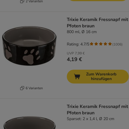
2 Varianten
Trixie Keramik Fressnapf mit
Pfoten braun
800 ml, Ø 16 cm
Rating: 4.7/5
(
1006
)
UVP
7,99 €
4,19 €
Zum Warenkorb
hinzufügen
6 Varianten
Trixie Keramik Fressnapf mit
Pfoten braun
Sparset: 2 x 1,4 l, Ø 20 cm