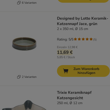
6 Varianten
Designed by Lotte Keramik-
Katzennapf Jace, grün
2 x 350 ml, Ø 15 cm
Rating: 5/5
(
5
)
Einzeln
12,98 €
11,69 €
5,85 € / Stück
Zum Warenkorb
hinzufügen
2 Varianten
Trixie Keramiknapf
Katzengesicht
250 ml, Ø 12 cm