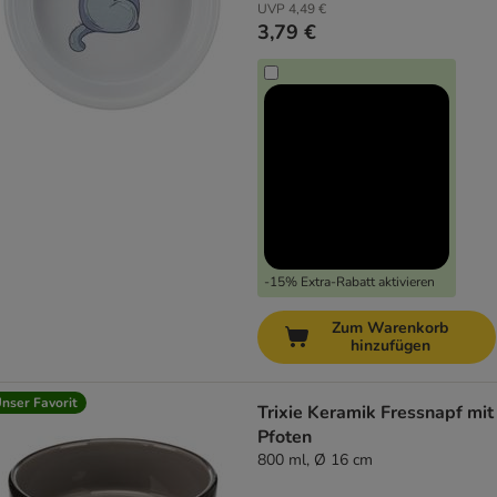
UVP
4,49 €
3,79 €
-15% Extra-Rabatt aktivieren
Zum Warenkorb
hinzufügen
nser Favorit
Trixie Keramik Fressnapf mit
Pfoten
800 ml, Ø 16 cm