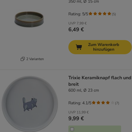
350 ml, Ø 15 cm
Rating: 5/5
(
5
)
UVP
7,99 €
6,49 €
Zum Warenkorb
hinzufügen
2 Varianten
Trixie Keramiknapf flach und
breit
600 ml, Ø 23 cm
Rating: 4.1/5
(
7
)
UVP
11,99 €
9,99 €