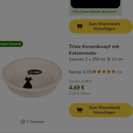
-15% Extra-Rabatt aktivieren
Zum Warenkorb
hinzufügen
nser Favorit
Trixie Keramiknapf mit
Katzenmotiv
Sparset: 2 x 250 ml, Ø 13 cm
Rating: 4.7/5
(
43
)
Einzeln
4,98 €
4,49 €
2,25 € / Stück
Zum Warenkorb
hinzufügen
2 Varianten