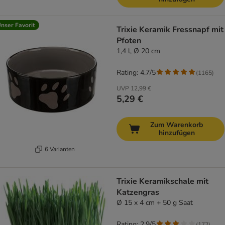
nser Favorit
Trixie Keramik Fressnapf mit
Pfoten
1,4 l, Ø 20 cm
Rating: 4.7/5
(
1165
)
UVP
12,99 €
5,29 €
Zum Warenkorb
hinzufügen
6 Varianten
Trixie Keramikschale mit
Katzengras
Ø 15 x 4 cm + 50 g Saat
Rating: 2.9/5
(
172
)