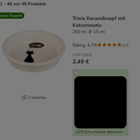
1 - 46 von 46 Produkte
product items have been changed
nser Favorit
Trixie Keramiknapf mit
Katzenmotiv
250 ml, Ø 13 cm
Rating: 4.7/5
(
43
)
UVP
3,99 €
2,49 €
2 Varianten
-15% Extra-Rabatt aktivieren