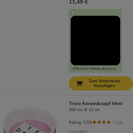
11,49 €
-15% Extra-Rabatt aktivieren
Zum Warenkorb
hinzufügen
Trixie Keramiknapf Mimi
300 ml, Ø 12 cm
Rating: 3.5/5
(
15
)
UVP
4,99 €