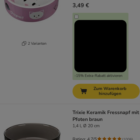
3,49 €
2 Varianten
-15% Extra-Rabatt aktivieren
Zum Warenkorb
hinzufügen
Trixie Keramik Fressnapf mit
Pfoten braun
1,4 l, Ø 20 cm
Rating: 4.7/5
(
1006
)