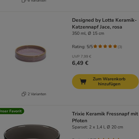
6 Varianten
Designed by Lotte Keramik-
Katzennapf Jace, rosa
350 ml, Ø 15 cm
Rating: 5/5
(
3
)
UVP
7,99 €
6,49 €
Zum Warenkorb
hinzufügen
2 Varianten
nser Favorit
Trixie Keramik Fressnapf mit
Pfoten
Sparset: 2 x 1,4 l, Ø 20 cm