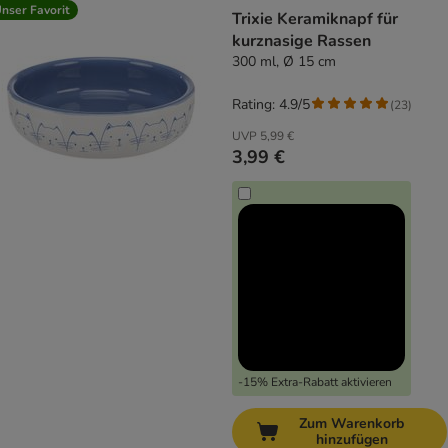
nser Favorit
Trixie Keramiknapf für
kurznasige Rassen
300 ml, Ø 15 cm
Rating: 4.9/5
(
23
)
UVP
5,99 €
3,99 €
-15% Extra-Rabatt aktivieren
Zum Warenkorb
hinzufügen