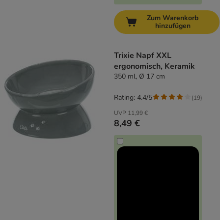
Zum Warenkorb
hinzufügen
Trixie Napf XXL
ergonomisch, Keramik
350 ml, Ø 17 cm
Rating: 4.4/5
(
19
)
UVP
11,99 €
8,49 €