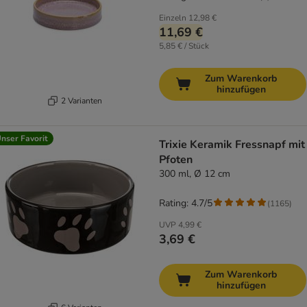
Einzeln
12,98 €
11,69 €
5,85 € / Stück
Zum Warenkorb
hinzufügen
2 Varianten
nser Favorit
Trixie Keramik Fressnapf mit
Pfoten
300 ml, Ø 12 cm
Rating: 4.7/5
(
1165
)
UVP
4,99 €
3,69 €
Zum Warenkorb
hinzufügen