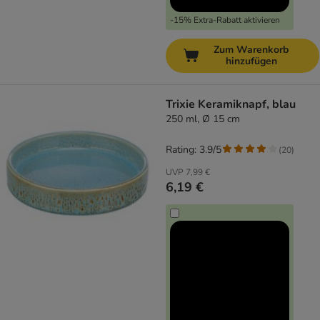
-15% Extra-Rabatt aktivieren
Zum Warenkorb
hinzufügen
Trixie Keramiknapf, blau
250 ml, Ø 15 cm
Rating: 3.9/5
(
20
)
UVP
7,99 €
6,19 €