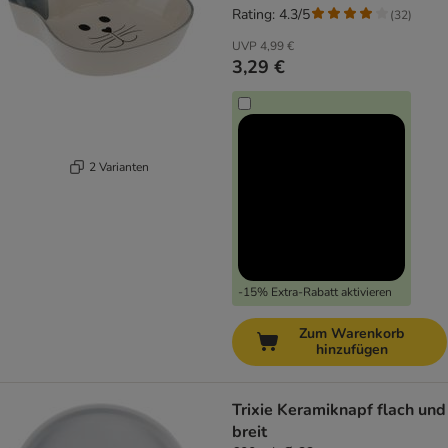
Rating: 4.3/5
(
32
)
UVP
4,99 €
3,29 €
2 Varianten
-15% Extra-Rabatt aktivieren
Zum Warenkorb
hinzufügen
Trixie Keramiknapf flach und
breit