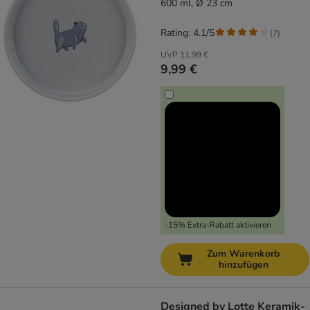
600 ml, Ø 23 cm
Rating: 4.1/5
(
7
)
UVP
11,99 €
9,99 €
-15% Extra-Rabatt aktivieren
Zum Warenkorb
hinzufügen
Designed by Lotte Keramik-