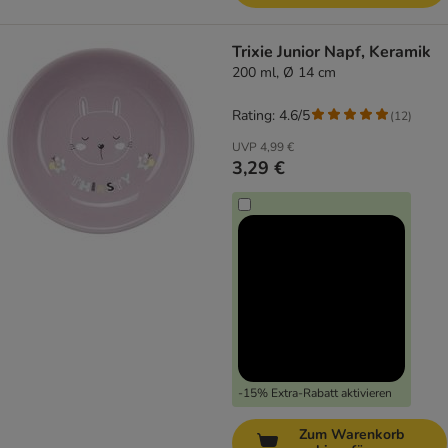
Trixie Junior Napf, Keramik
200 ml, Ø 14 cm
Rating: 4.6/5
(
12
)
UVP
4,99 €
3,29 €
-15% Extra-Rabatt aktivieren
Zum Warenkorb