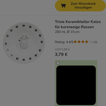
Zum Warenkorb
hinzufügen
Trixie Keramikteller Katze
für kurznasige Rassen
200 ml, Ø 15 cm
Rating: 4.4/5
(
18
)
UVP
5,99 €
3,79 €