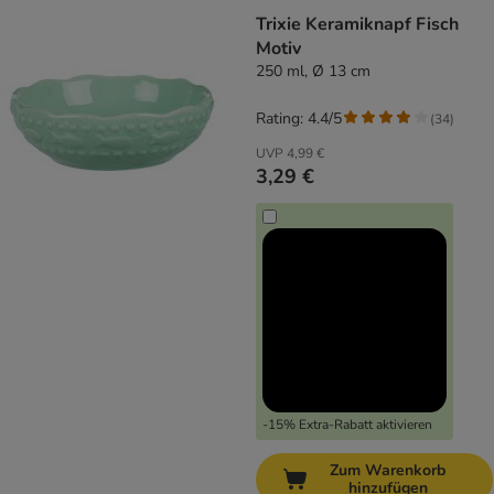
Trixie Keramiknapf Fisch
Motiv
250 ml, Ø 13 cm
Rating: 4.4/5
(
34
)
UVP
4,99 €
3,29 €
-15% Extra-Rabatt aktivieren
Zum Warenkorb
hinzufügen