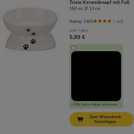
Trixie Keramiknapf mit Fuß
150 ml, Ø 13 cm
Rating: 3.8/5
(
63
)
UVP
7,99 €
5,99 €
-15% Extra-Rabatt aktivieren
Zum Warenkorb
hinzufügen