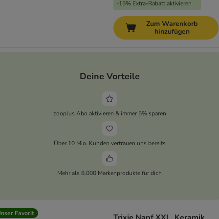
-15% Extra-Rabatt aktivieren
Zum Warenkorb
hinzufügen
Deine Vorteile
zooplus Abo aktivieren & immer 5% sparen
Über 10 Mio. Kunden vertrauen uns bereits
Mehr als 8.000 Markenprodukte für dich
nser Favorit
Trixie Napf XXL, Keramik