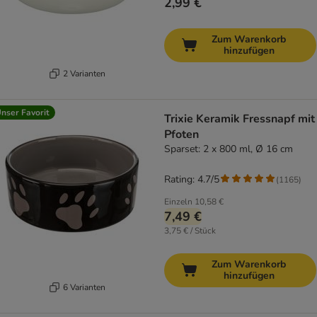
2,99 €
Zum Warenkorb
hinzufügen
2 Varianten
nser Favorit
Trixie Keramik Fressnapf mit
Pfoten
Sparset: 2 x 800 ml, Ø 16 cm
Rating: 4.7/5
(
1165
)
Einzeln
10,58 €
7,49 €
3,75 € / Stück
Zum Warenkorb
hinzufügen
6 Varianten