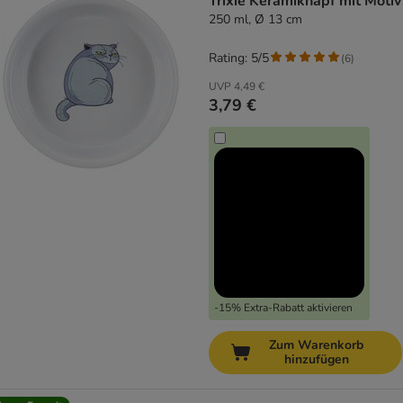
Trixie Keramiknapf mit Motiv
250 ml, Ø 13 cm
Rating: 5/5
(
6
)
UVP
4,49 €
3,79 €
-15% Extra-Rabatt aktivieren
Zum Warenkorb
hinzufügen