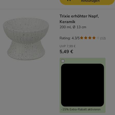
hinzufügen
Trixie erhöhter Napf,
Keramik
200 ml, Ø 13 cm
Rating: 4.3/5
(
12
)
UVP
7,99 €
5,49 €
-15% Extra-Rabatt aktivieren