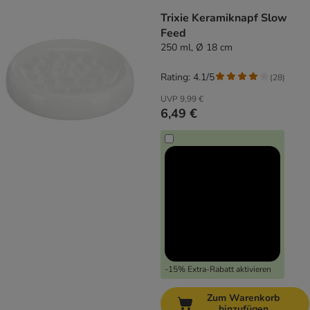
Trixie Keramiknapf Slow
Feed
250 ml, Ø 18 cm
Rating: 4.1/5
(
28
)
UVP
9,99 €
6,49 €
-15% Extra-Rabatt aktivieren
Zum Warenkorb
hinzufügen