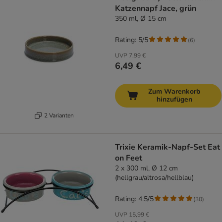
Katzennapf Jace, grün
350 ml, Ø 15 cm
Rating: 5/5
(
6
)
UVP
7,99 €
6,49 €
Zum Warenkorb
hinzufügen
2 Varianten
Trixie Keramik-Napf-Set Eat
on Feet
2 x 300 ml, Ø 12 cm
(hellgrau/altrosa/hellblau)
Rating: 4.5/5
(
30
)
UVP
15,99 €