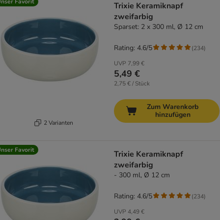
nser Favorit
Trixie Keramiknapf
zweifarbig
Sparset: 2 x 300 ml, Ø 12 cm
Rating: 4.6/5
(
234
)
UVP
7,99 €
5,49 €
2,75 € / Stück
Zum Warenkorb
hinzufügen
2 Varianten
nser Favorit
Trixie Keramiknapf
zweifarbig
- 300 ml, Ø 12 cm
Rating: 4.6/5
(
234
)
UVP
4,49 €