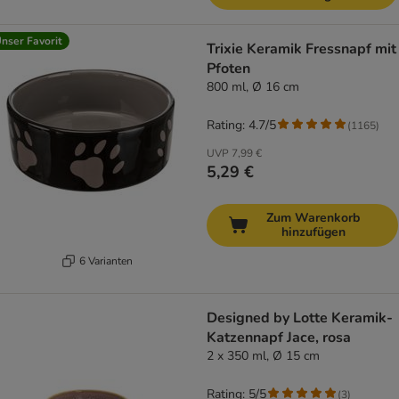
nser Favorit
Trixie Keramik Fressnapf mit
Pfoten
800 ml, Ø 16 cm
Rating: 4.7/5
(
1165
)
UVP
7,99 €
5,29 €
Zum Warenkorb
hinzufügen
6 Varianten
Designed by Lotte Keramik-
Katzennapf Jace, rosa
2 x 350 ml, Ø 15 cm
Rating: 5/5
(
3
)