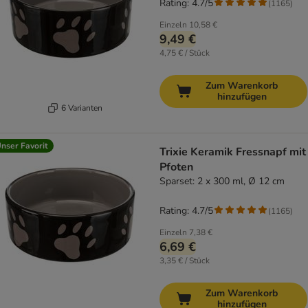
Rating: 4.7/5
(
1165
)
Einzeln
10,58 €
9,49 €
4,75 € / Stück
Zum Warenkorb
hinzufügen
6 Varianten
nser Favorit
Trixie Keramik Fressnapf mit
Pfoten
Sparset: 2 x 300 ml, Ø 12 cm
Rating: 4.7/5
(
1165
)
Einzeln
7,38 €
6,69 €
3,35 € / Stück
Zum Warenkorb
hinzufügen