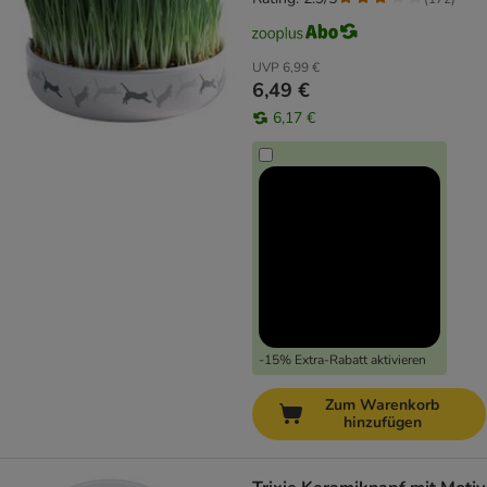
UVP
6,99 €
6,49 €
6,17 €
-15% Extra-Rabatt aktivieren
Zum Warenkorb
hinzufügen