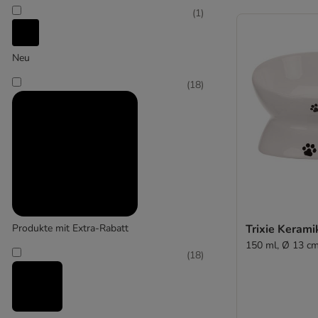
(
1
)
TIAKI
Neu
(
34
)
(
18
)
Trixie
(
1
)
Zoomtopia
Produkte mit Extra-Rabatt
Trixie Kerami
150 ml, Ø 13 c
(
18
)