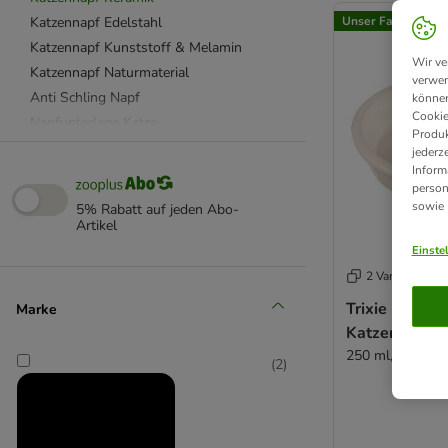
Katzennapf Edelstahl
Unser Favorit
Katzennapf Kunststoff & Melamin
Wir ve
Katzennapf Naturmaterial
verwen
Anti Schling Napf
können
Cookie
Napfunterlage Katze
Produk
Dosendeckel & Löffel
jederz
Inform
Katzenfutter Aufbewahrung
person
beeztees
sowie
5% Rabatt auf jeden Abo-
Catit
Artikel
Designed by Lotte
Einste
SureFeed
2 Varianten
Tiaki
Trixie Kerami
Marke
Trixie
Katzenmotiv
250 ml, Ø 13 c
(
2
)