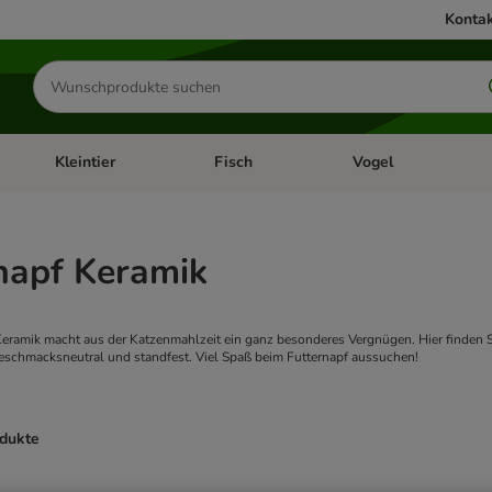
Kontak
Produkte
suchen
Kleintier
Fisch
Vogel
utter & Zubehör
Kategorie-Menü öffnen: Hundefutter & Zubehör
Kategorie-Menü öffnen: Kleintier
Kategorie-Menü öffnen
Ka
napf Keramik
eramik macht aus der Katzenmahlzeit ein ganz besonderes Vergnügen. Hier finden Si
geschmacksneutral und standfest. Viel Spaß beim Futternapf aussuchen!
odukte
ve been changed