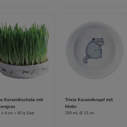
ie Keramikschale mit
Trixie Keramiknapf mit
zengras
Motiv
 x 4 cm + 50 g Saat
250 ml, Ø 13 cm