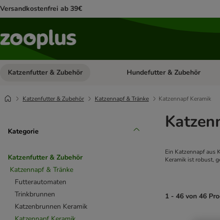
Versandkostenfrei ab 39€
Katzenfutter & Zubehör
Hundefutter & Zubehör
Kategorie-Menü öffnen: Katzenf
Katzenfutter & Zubehör
Katzennapf & Tränke
Katzennapf Keramik
Katzen
Kategorie
Ein Katzennapf aus K
Katzenfutter & Zubehör
Keramik ist robust, 
Katzennapf & Tränke
Futterautomaten
Trinkbrunnen
1 - 46 von 46 Pr
Katzenbrunnen Keramik
Katzennapf Keramik
product items ha