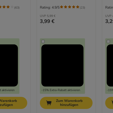
Rating: 4.9/5
Ratin
(
63
)
(
23
)
UVP
5,99 €
UVP
3,99 €
3,2
 aktivieren
-15% Extra-Rabatt aktivieren
-15%
Warenkorb
Zum Warenkorb
nzufügen
hinzufügen