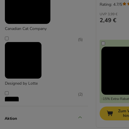
Rating: 4.7/5
UVP
3,99 €
2,49 €
Canadian Cat Company
(
5
)
Designed by Lotte
(
2
)
-15% Extra-Rabatt
Zum 
Karlie
hi
Aktion
(
2
)