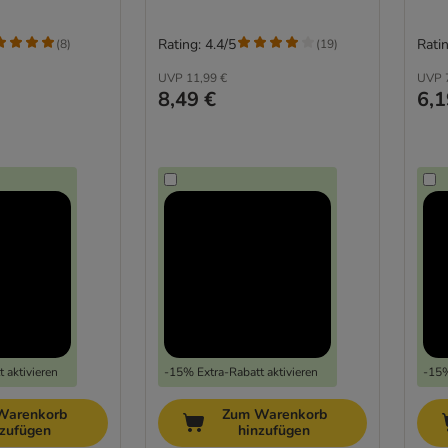
Rating: 4.4/5
Ratin
(
8
)
(
19
)
UVP
11,99 €
UVP
8,49 €
6,1
 aktivieren
-15% Extra-Rabatt aktivieren
-15%
Warenkorb
Zum Warenkorb
nzufügen
hinzufügen