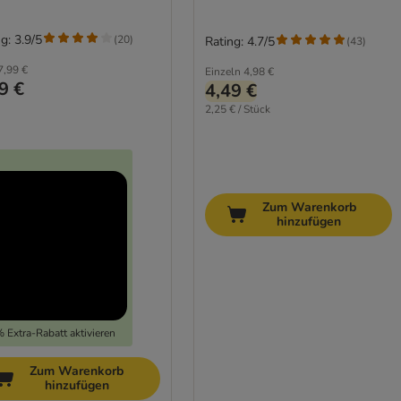
g: 3.9/5
(
20
)
Rating: 4.7/5
(
43
)
7,99 €
Einzeln
4,98 €
9 €
4,49 €
2,25 € / Stück
Zum Warenkorb
hinzufügen
 Extra-Rabatt aktivieren
Zum Warenkorb
hinzufügen