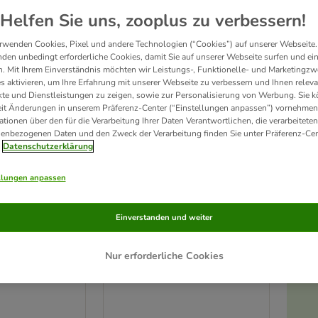
Helfen Sie uns, zooplus zu verbessern!
rwenden Cookies, Pixel und andere Technologien (“Cookies”) auf unserer Webseite.
den unbedingt erforderliche Cookies, damit Sie auf unserer Webseite surfen und ei
. Mit Ihrem Einverständnis möchten wir Leistungs-, Funktionelle- und Marketingzw
s aktivieren, um Ihre Erfahrung mit unserer Webseite zu verbessern und Ihnen relev
te und Dienstleistungen zu zeigen, sowie zur Personalisierung von Werbung. Sie 
eit Änderungen in unserem Präferenz-Center (“Einstellungen anpassen”) vornehmen
ationen über den für die Verarbeitung Ihrer Daten Verantwortlichen, die verarbeiteten
enbezogenen Daten und den Zweck der Verarbeitung finden Sie unter Präferenz-Cen
Datenschutzerklärung
llungen anpassen
Trixie Keramikteller Katze
knapf mit
Einverstanden und weiter
für kurznasige Rassen
200 ml, Ø 15 cm
m
Nur erforderliche Cookies