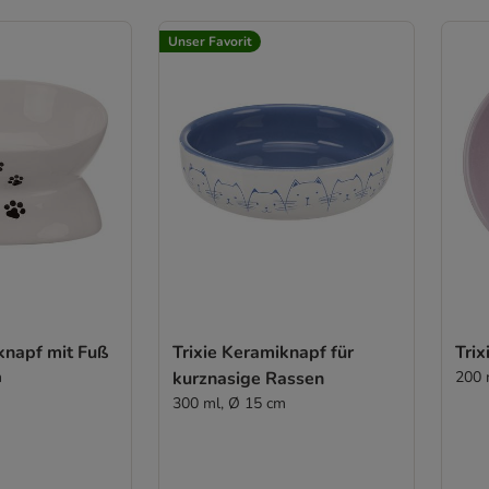
Unser Favorit
knapf mit Fuß
Trixie Keramiknapf für
Trix
m
kurznasige Rassen
200 
300 ml, Ø 15 cm