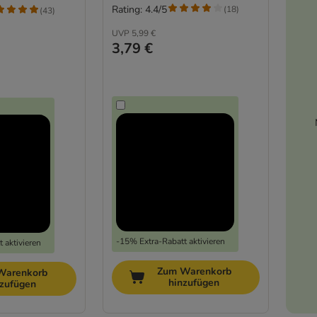
Rating: 4.4/5
(
18
)
(
43
)
UVP
5,99 €
3,79 €
-15% Extra-Rabatt aktivieren
 aktivieren
Zum Warenkorb
Warenkorb
hinzufügen
nzufügen