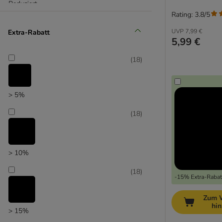
Reduziert
Rating: 3.8/5
(
12
)
UVP
7,99 €
Extra-Rabatt
5,99 €
(
18
)
Unser Favorit
> 5%
(
18
)
> 10%
(
18
)
-15% Extra-Rabatt
Zum 
hi
> 15%