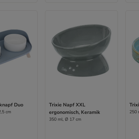
knapf Duo
Trixie Napf XXL
Trix
2,5 cm
ergonomisch, Keramik
250 
350 ml, Ø 17 cm