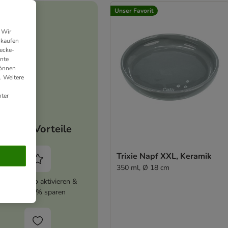
Unser Favorit
 Wir
nkaufen
ecke-
ante
können
. Weitere
ter
Deine Vorteile
Trixie Napf XXL, Keramik
350 ml, Ø 18 cm
zooplus Abo aktivieren &
immer 5% sparen