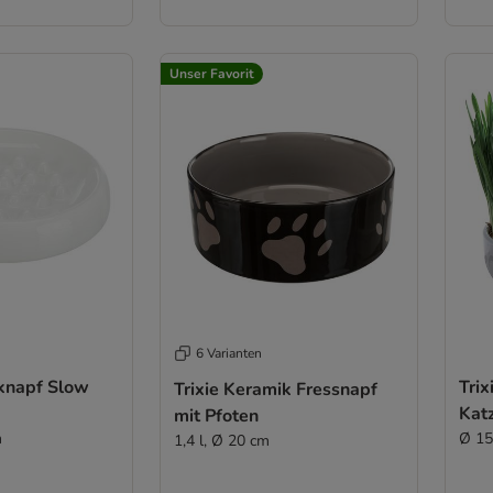
Unser Favorit
6 Varianten
iknapf Slow
Trix
Trixie Keramik Fressnapf
Kat
mit Pfoten
m
Ø 15
1,4 l, Ø 20 cm