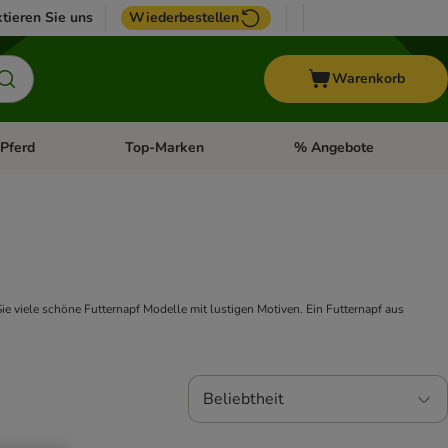
tieren Sie uns
Wiederbestellen
Warenkorb
Pferd
Top-Marken
% Angebote
: Fisch
tegorie-Menü öffnen: Vogel
Kategorie-Menü öffnen: Pferd
Kategorie-Menü öffnen: T
e viele schöne Futternapf Modelle mit lustigen Motiven. Ein Futternapf aus
Beliebtheit