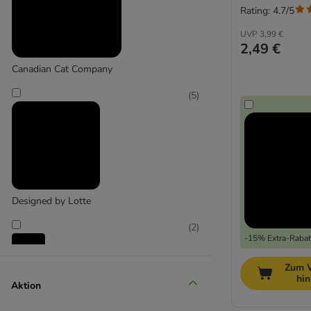
Rating: 4.7/5
UVP
3,99 €
2,49 €
Canadian Cat Company
(
5
)
Designed by Lotte
(
2
)
-15% Extra-Rabatt
Zum 
Karlie
hi
Aktion
(
2
)