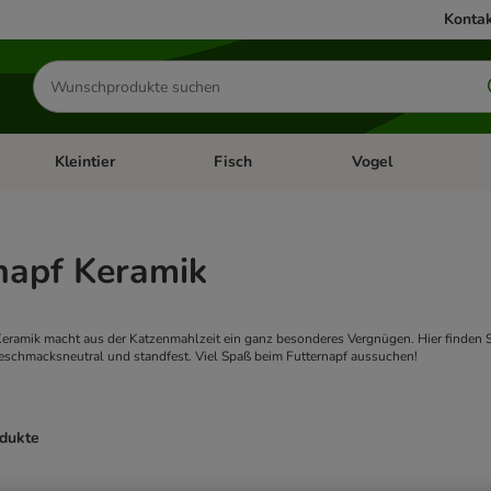
Kontak
Produkte
suchen
Kleintier
Fisch
Vogel
utter & Zubehör
Kategorie-Menü öffnen: Hundefutter & Zubehör
Kategorie-Menü öffnen: Kleintier
Kategorie-Menü öffnen
Ka
napf Keramik
eramik macht aus der Katzenmahlzeit ein ganz besonderes Vergnügen. Hier finden Si
geschmacksneutral und standfest. Viel Spaß beim Futternapf aussuchen!
odukte
ve been changed