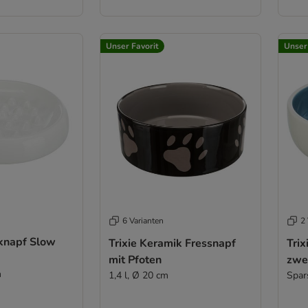
Unser Favorit
Unser
6 Varianten
2 
iknapf Slow
Trixie Keramik Fressnapf
Tri
mit Pfoten
zwe
m
1,4 l, Ø 20 cm
Spar