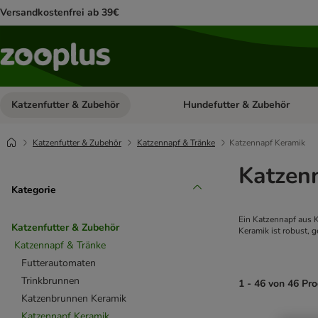
Versandkostenfrei ab 39€
Katzenfutter & Zubehör
Hundefutter & Zubehör
Kategorie-Menü öffnen: Katzenf
Katzenfutter & Zubehör
Katzennapf & Tränke
Katzennapf Keramik
Katzen
Kategorie
Ein Katzennapf aus K
Katzenfutter & Zubehör
Keramik ist robust, 
Katzennapf & Tränke
Futterautomaten
Trinkbrunnen
1 - 46 von 46 Pr
Katzenbrunnen Keramik
Katzennapf Keramik
product items ha