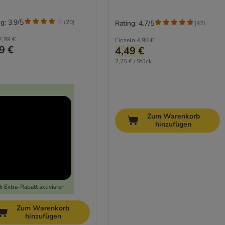
g: 3.9/5
(
20
)
Rating: 4.7/5
(
42
)
7,99 €
Einzeln
4,98 €
9 €
4,49 €
2,25 € / Stück
Zum Warenkorb
hinzufügen
 Extra-Rabatt aktivieren
Zum Warenkorb
hinzufügen