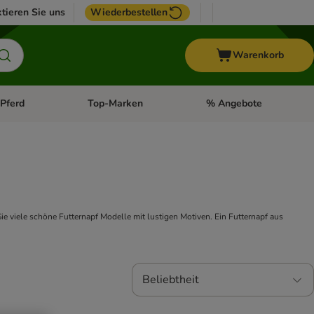
tieren Sie uns
Wiederbestellen
Warenkorb
Pferd
Top-Marken
% Angebote
: Fisch
tegorie-Menü öffnen: Vogel
Kategorie-Menü öffnen: Pferd
Kategorie-Menü öffnen: T
e viele schöne Futternapf Modelle mit lustigen Motiven. Ein Futternapf aus
Beliebtheit