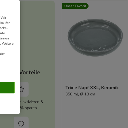
Unser Favorit
 Wir
nkaufen
ecke-
ante
können
. Weitere
ter
Deine Vorteile
Trixie Napf XXL, Keramik
350 ml, Ø 18 cm
zooplus Abo aktivieren &
immer 5% sparen