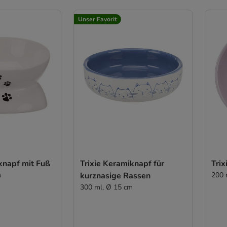
Unser Favorit
knapf mit Fuß
Trixie Keramiknapf für
Trix
m
kurznasige Rassen
200 
300 ml, Ø 15 cm