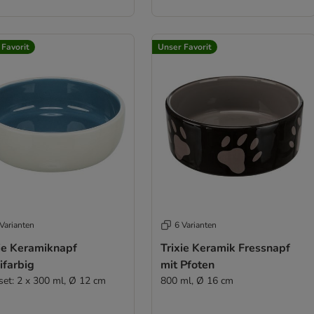
 Favorit
Unser Favorit
Varianten
6 Varianten
xie Keramiknapf
Trixie Keramik Fressnapf
ifarbig
mit Pfoten
set: 2 x 300 ml, Ø 12 cm
800 ml, Ø 16 cm