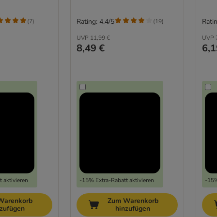
Rating: 4.4/5
Ratin
(
7
)
(
19
)
UVP
11,99 €
UVP
8,49 €
6,1
 aktivieren
-15% Extra-Rabatt aktivieren
-15%
Warenkorb
Zum Warenkorb
nzufügen
hinzufügen