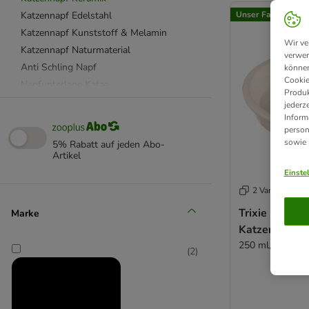
Katzennapf Edelstahl
Unser Favorit
Katzennapf Kunststoff & Melamin
Wir ve
Katzennapf Naturmaterial
verwen
Anti Schling Napf
können
Cookie
Napfunterlage Katze
Produk
Dosendeckel & Löffel
jederz
Inform
Katzenfutter Aufbewahrung
person
beeztees
sowie
5% Rabatt auf jeden Abo-
Catit
Artikel
Designed by Lotte
Einste
SureFeed
2 Varianten
Tiaki
Trixie Kerami
Marke
Trixie
Katzenmotiv
250 ml, Ø 13 c
(
2
)