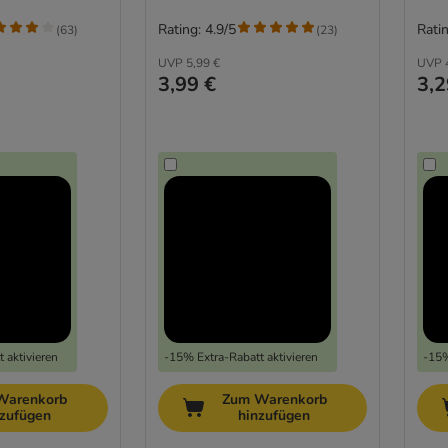
Rating: 4.9/5
Ratin
(
63
)
(
23
)
UVP
5,99 €
UVP
3,99 €
3,2
 aktivieren
-15% Extra-Rabatt aktivieren
-15%
Warenkorb
Zum Warenkorb
nzufügen
hinzufügen