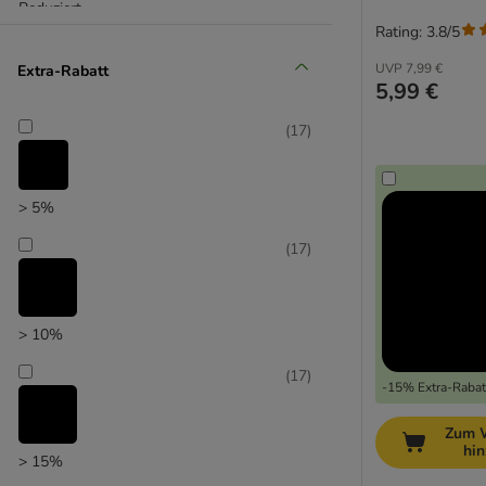
Reduziert
Rating: 3.8/5
(
12
)
UVP
7,99 €
Extra-Rabatt
5,99 €
(
17
)
Unser Favorit
> 5%
(
17
)
> 10%
(
17
)
-15% Extra-Rabatt
Zum 
hi
> 15%