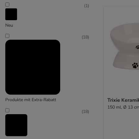
(
1
)
TIAKI
Neu
(
34
)
(
18
)
Trixie
(
1
)
Zoomtopia
Produkte mit Extra-Rabatt
Trixie Kerami
150 ml, Ø 13 c
(
18
)