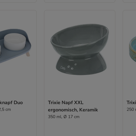
knapf Duo
Trixie Napf XXL
Trix
2,5 cm
ergonomisch, Keramik
250 
350 ml, Ø 17 cm