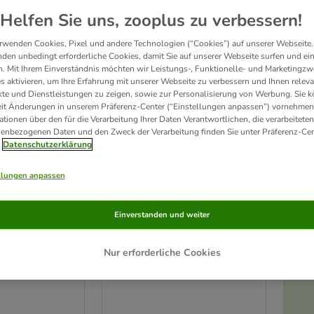
Helfen Sie uns, zooplus zu verbessern!
rwenden Cookies, Pixel und andere Technologien (“Cookies”) auf unserer Webseite.
den unbedingt erforderliche Cookies, damit Sie auf unserer Webseite surfen und ei
. Mit Ihrem Einverständnis möchten wir Leistungs-, Funktionelle- und Marketingzw
s aktivieren, um Ihre Erfahrung mit unserer Webseite zu verbessern und Ihnen relev
te und Dienstleistungen zu zeigen, sowie zur Personalisierung von Werbung. Sie 
eit Änderungen in unserem Präferenz-Center (“Einstellungen anpassen”) vornehmen
ationen über den für die Verarbeitung Ihrer Daten Verantwortlichen, die verarbeiteten
enbezogenen Daten und den Zweck der Verarbeitung finden Sie unter Präferenz-Cen
Datenschutzerklärung
llungen anpassen
Trixie Keramikteller Katze
knapf mit
Einverstanden und weiter
für kurznasige Rassen
200 ml, Ø 15 cm
m
Nur erforderliche Cookies