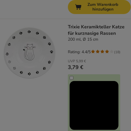
Zum Warenkorb
hinzufügen
Trixie Keramikteller Katze
für kurznasige Rassen
200 ml, Ø 15 cm
Rating: 4.4/5
(
18
)
UVP
5,99 €
3,79 €