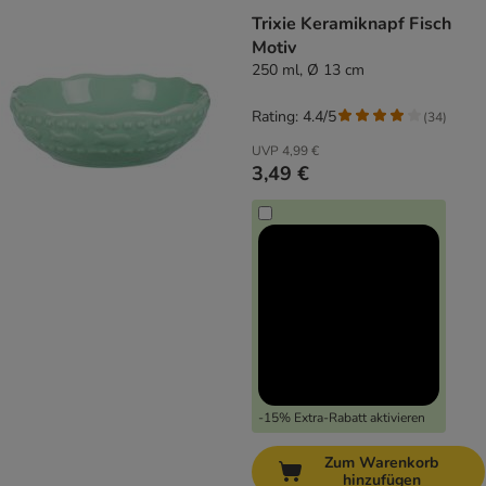
Trixie Keramiknapf Fisch
Motiv
250 ml, Ø 13 cm
Rating: 4.4/5
(
34
)
UVP
4,99 €
3,49 €
-15% Extra-Rabatt aktivieren
Zum Warenkorb
hinzufügen