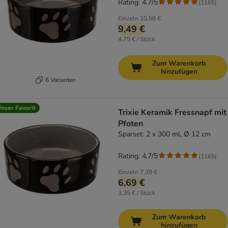
Rating: 4.7/5
(
1165
)
Einzeln
10,58 €
9,49 €
4,75 € / Stück
Zum Warenkorb
hinzufügen
6 Varianten
nser Favorit
Trixie Keramik Fressnapf mit
Pfoten
Sparset: 2 x 300 ml, Ø 12 cm
Rating: 4.7/5
(
1165
)
Einzeln
7,38 €
6,69 €
3,35 € / Stück
Zum Warenkorb
hinzufügen