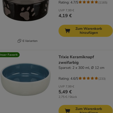
Rating: 4.7/5
(
1165
)
UVP
7,99 €
4,19 €
Zum Warenkorb
hinzufügen
6 Varianten
nser Favorit
Trixie Keramiknapf
zweifarbig
Sparset: 2 x 300 ml, Ø 12 cm
Rating: 4.6/5
(
233
)
UVP
7,99 €
5,49 €
2,75 € / Stück
Zum Warenkorb
hinzufügen