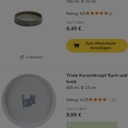
350 ml, Ø 15 cm
Rating: 5/5
(
5
)
UVP
7,99 €
6,49 €
Zum Warenkorb
hinzufügen
2 Varianten
Trixie Keramiknapf flach und
breit
600 ml, Ø 23 cm
Rating: 4.1/5
(
7
)
UVP
11,99 €
9,99 €