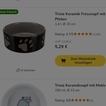
nser Favorit
Trixie Keramik Fressnapf mit
Pfoten
1,4 l, Ø 20 cm
Rating: 4.7/5
(
1165
)
UVP
12,99 €
5,29 €
Zum Warenkorb
hinzufügen
6 Varianten
Trixie Keramiknapf mit Motiv
250 ml, Ø 13 cm
Rating: 5/5
(
6
)