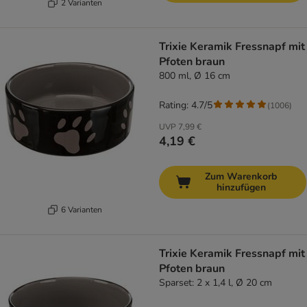
2 Varianten
Trixie Keramik Fressnapf mit
Pfoten braun
800 ml, Ø 16 cm
Rating: 4.7/5
(
1006
)
UVP
7,99 €
4,19 €
Zum Warenkorb
hinzufügen
6 Varianten
Trixie Keramik Fressnapf mit
Pfoten braun
Sparset: 2 x 1,4 l, Ø 20 cm