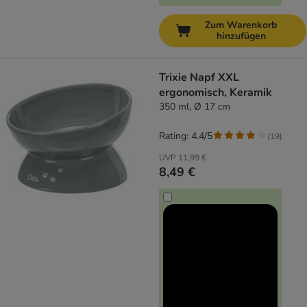
Zum Warenkorb
hinzufügen
Trixie Napf XXL
ergonomisch, Keramik
350 ml, Ø 17 cm
Rating: 4.4/5
(
19
)
UVP
11,99 €
8,49 €