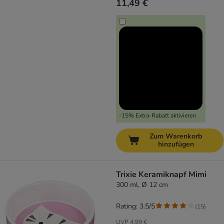
11,49 €
-15% Extra-Rabatt aktivieren
Zum Warenkorb
hinzufügen
Trixie Keramiknapf Mimi
300 ml, Ø 12 cm
Rating: 3.5/5
(
15
)
UVP
4,99 €