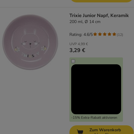
Trixie Junior Napf, Keramik
200 ml, Ø 14 cm
Rating: 4.6/5
(
12
)
UVP
4,99 €
3,29 €
-15% Extra-Rabatt aktivieren
Zum Warenkorb