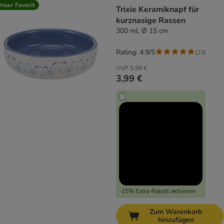
nser Favorit
Trixie Keramiknapf für
kurznasige Rassen
300 ml, Ø 15 cm
Rating: 4.9/5
(
23
)
UVP
5,99 €
3,99 €
-15% Extra-Rabatt aktivieren
Zum Warenkorb
hinzufügen