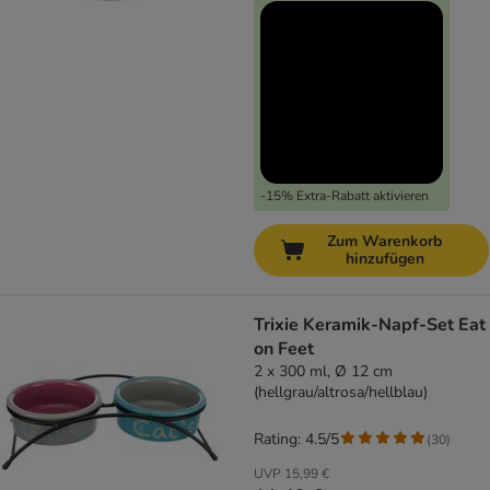
-15% Extra-Rabatt aktivieren
Zum Warenkorb
hinzufügen
Trixie Keramik-Napf-Set Eat
on Feet
2 x 300 ml, Ø 12 cm
(hellgrau/altrosa/hellblau)
Rating: 4.5/5
(
30
)
UVP
15,99 €