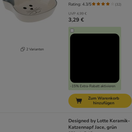
Rating: 4.3/5
(
32
)
UVP
4,99 €
3,29 €
2 Varianten
-15% Extra-Rabatt aktivieren
Zum Warenkorb
hinzufügen
Designed by Lotte Keramik-
Katzennapf Jace, grün