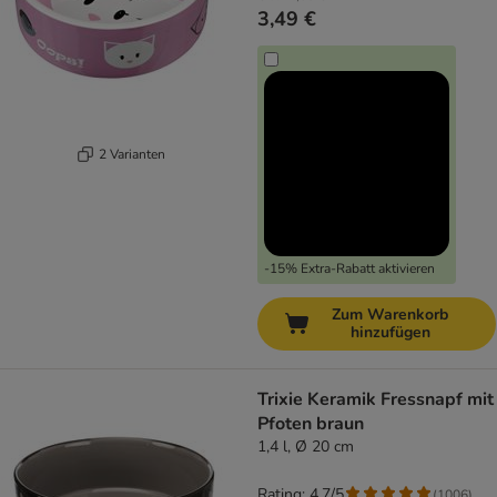
3,49 €
2 Varianten
-15% Extra-Rabatt aktivieren
Zum Warenkorb
hinzufügen
Trixie Keramik Fressnapf mit
Pfoten braun
1,4 l, Ø 20 cm
Rating: 4.7/5
(
1006
)