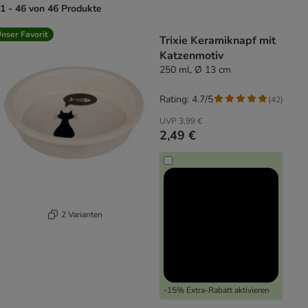
1 - 46 von 46 Produkte
product items have been changed
nser Favorit
Trixie Keramiknapf mit
Katzenmotiv
250 ml, Ø 13 cm
Rating: 4.7/5
(
42
)
UVP
3,99 €
2,49 €
2 Varianten
-15% Extra-Rabatt aktivieren