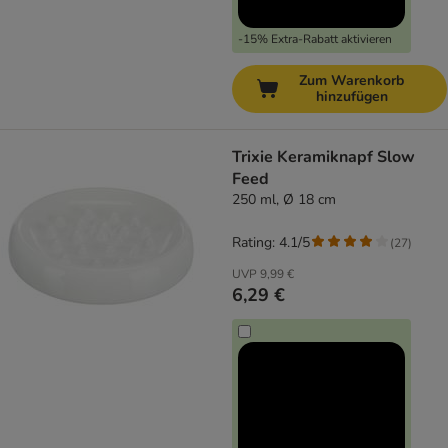
-15% Extra-Rabatt aktivieren
Zum Warenkorb
hinzufügen
Trixie Keramiknapf Slow
Feed
250 ml, Ø 18 cm
Rating: 4.1/5
(
27
)
UVP
9,99 €
6,29 €