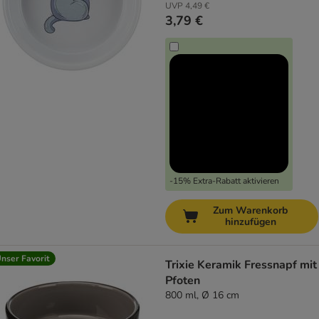
UVP
4,49 €
3,79 €
-15% Extra-Rabatt aktivieren
Zum Warenkorb
hinzufügen
nser Favorit
Trixie Keramik Fressnapf mit
Pfoten
800 ml, Ø 16 cm