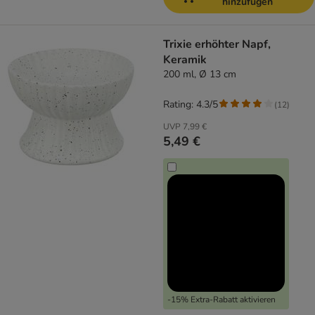
hinzufügen
Trixie erhöhter Napf,
Keramik
200 ml, Ø 13 cm
Rating: 4.3/5
(
12
)
UVP
7,99 €
5,49 €
-15% Extra-Rabatt aktivieren