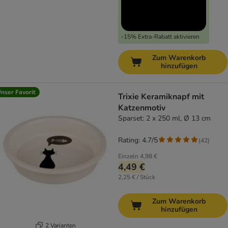
-15% Extra-Rabatt aktivieren
Zum Warenkorb
hinzufügen
nser Favorit
Trixie Keramiknapf mit
Katzenmotiv
Sparset: 2 x 250 ml, Ø 13 cm
Rating: 4.7/5
(
42
)
Einzeln
4,98 €
4,49 €
2,25 € / Stück
Zum Warenkorb
hinzufügen
2 Varianten