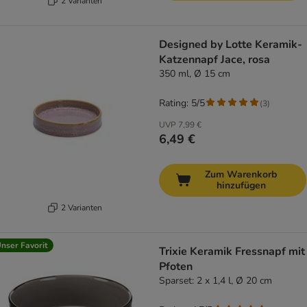
2 Varianten
Designed by Lotte Keramik-
Katzennapf Jace, rosa
350 ml, Ø 15 cm
Rating: 5/5
(
3
)
UVP
7,99 €
6,49 €
Zum Warenkorb
hinzufügen
2 Varianten
nser Favorit
Trixie Keramik Fressnapf mit
Pfoten
Sparset: 2 x 1,4 l, Ø 20 cm