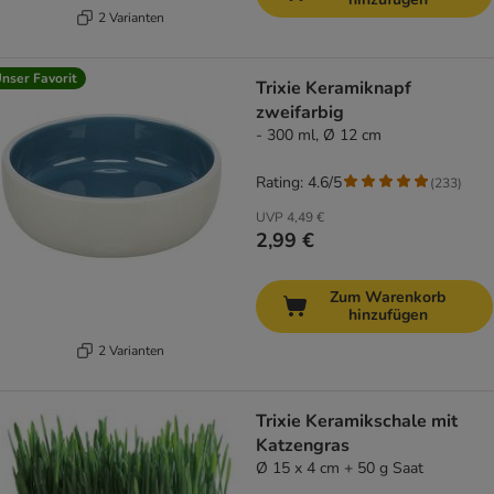
2 Varianten
nser Favorit
Trixie Keramiknapf
zweifarbig
- 300 ml, Ø 12 cm
Rating: 4.6/5
(
233
)
UVP
4,49 €
2,99 €
Zum Warenkorb
hinzufügen
2 Varianten
Trixie Keramikschale mit
Katzengras
Ø 15 x 4 cm + 50 g Saat