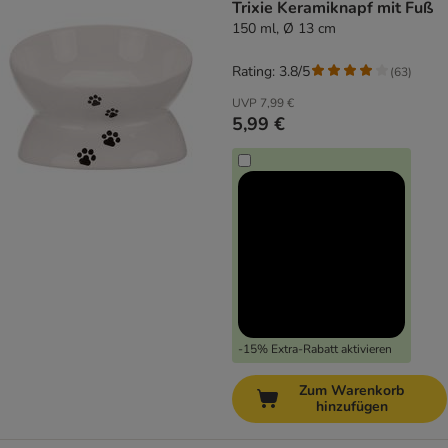
Trixie Keramiknapf mit Fuß
150 ml, Ø 13 cm
Rating: 3.8/5
(
63
)
UVP
7,99 €
5,99 €
-15% Extra-Rabatt aktivieren
Zum Warenkorb
hinzufügen