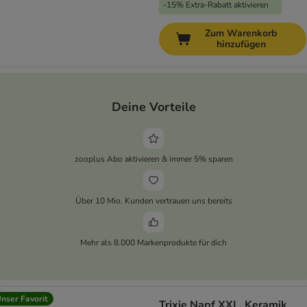
-15% Extra-Rabatt aktivieren
Zum Warenkorb
hinzufügen
Deine Vorteile
zooplus Abo aktivieren & immer 5% sparen
Über 10 Mio. Kunden vertrauen uns bereits
Mehr als 8.000 Markenprodukte für dich
nser Favorit
Trixie Napf XXL, Keramik