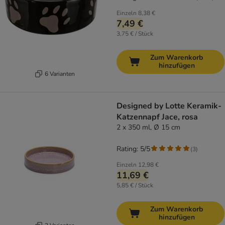
Einzeln
8,38 €
7,49 €
3,75 € / Stück
Zum Warenkorb
hinzufügen
6 Varianten
Designed by Lotte Keramik-
Katzennapf Jace, rosa
2 x 350 ml, Ø 15 cm
Rating: 5/5
(
3
)
Einzeln
12,98 €
11,69 €
5,85 € / Stück
Zum Warenkorb
hinzufügen