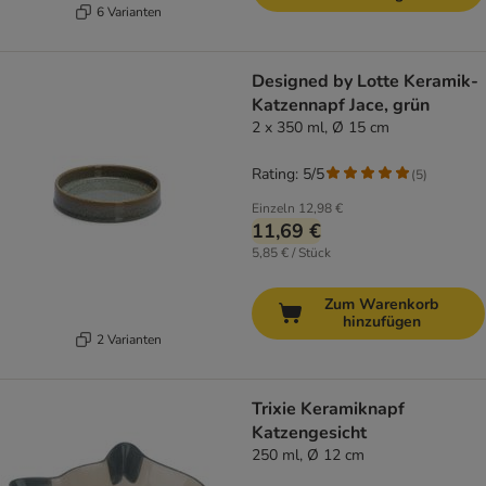
6 Varianten
Designed by Lotte Keramik-
Katzennapf Jace, grün
2 x 350 ml, Ø 15 cm
Rating: 5/5
(
5
)
Einzeln
12,98 €
11,69 €
5,85 € / Stück
Zum Warenkorb
hinzufügen
2 Varianten
Trixie Keramiknapf
Katzengesicht
250 ml, Ø 12 cm