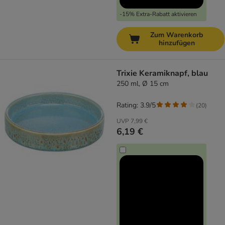
-15% Extra-Rabatt aktivieren
Zum Warenkorb
hinzufügen
Trixie Keramiknapf, blau
250 ml, Ø 15 cm
Rating: 3.9/5
(
20
)
UVP
7,99 €
6,19 €