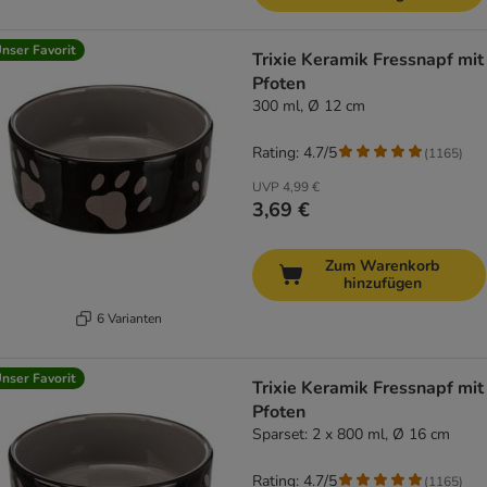
nser Favorit
Trixie Keramik Fressnapf mit
Pfoten
300 ml, Ø 12 cm
Rating: 4.7/5
(
1165
)
UVP
4,99 €
3,69 €
Zum Warenkorb
hinzufügen
6 Varianten
nser Favorit
Trixie Keramik Fressnapf mit
Pfoten
Sparset: 2 x 800 ml, Ø 16 cm
Rating: 4.7/5
(
1165
)