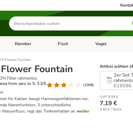
Kontak
Produkte
suchen
Kleintier
Fisch
Vogel
utter & Zubehör
Kategorie-Menü öffnen: Hundefutter & Zubehör
Kategorie-Menü öffnen: Kleintier
Kategorie-Menü öffnen
Ka
 2.0 Flower Fountain
0 Flower Fountain
Artikel wählen (4
2er Set 
ON Filter rahmenlos
rahmenl
 area from zero to 5: 3.2/5
(
1008
)
618596.
en
UVP 9,99 €
nnen für Katzen, beugt Harnwegsinfektionen vor,
7,19 €
nde Nierenfunktion, 3 unterschiedliche
3,60 € / Stück
n Wasserfluss, regt das Trinkverhalten an
weiter