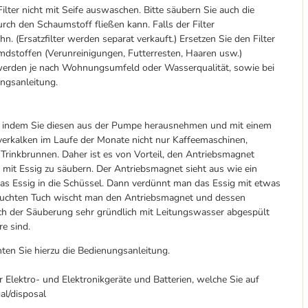
ilter nicht mit Seife auswaschen. Bitte säubern Sie auch die
ch den Schaumstoff fließen kann. Falls der Filter
n. (Ersatzfilter werden separat verkauft.) Ersetzen Sie den Filter
mdstoffen (Verunreinigungen, Futterresten, Haaren usw.)
 werden je nach Wohnungsumfeld oder Wasserqualität, sowie bei
ungsanleitung.
r"), indem Sie diesen aus der Pumpe herausnehmen und mit einem
 verkalken im Laufe der Monate nicht nur Kaffeemaschinen,
Trinkbrunnen. Daher ist es von Vorteil, den Antriebsmagnet
 mit Essig zu säubern. Der Antriebsmagnet sieht aus wie ein
as Essig in die Schüssel. Dann verdünnt man das Essig mit etwas
feuchten Tuch wischt man den Antriebsmagnet und dessen
nach der Säuberung sehr gründlich mit Leitungswasser abgespült
re sind.
hten Sie hierzu die Bedienungsanleitung.
 Elektro- und Elektronikgeräte und Batterien, welche Sie auf
al/disposal