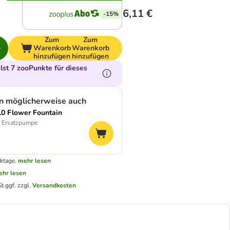
6,11 €
-15%
Zum
Zum
Warenkorb
Warenkorb
hinzufügen
hinzufügen
st 7 zooPunkte für dieses
en möglicherweise auch
2.0 Flower Fountain
0 Ersatzpumpe
ktage.
mehr lesen
hr lesen
t.
ggf. zzgl.
Versandkosten