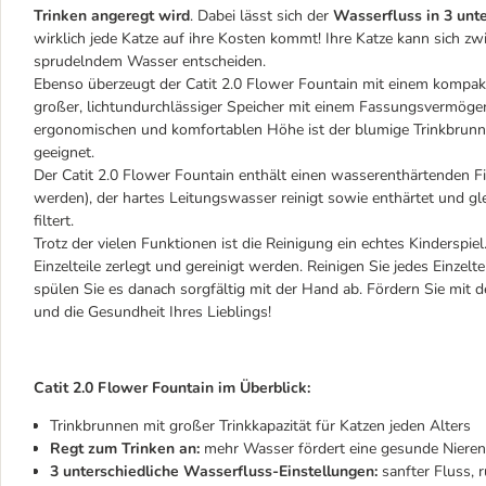
Trinken angeregt wird
. Dabei lässt sich der
Wasserfluss in 3 unte
wirklich jede Katze auf ihre Kosten kommt! Ihre Katze kann sich 
sprudelndem Wasser entscheiden.
Ebenso überzeugt der Catit 2.0 Flower Fountain mit einem kompak
großer, lichtundurchlässiger Speicher mit einem Fassungsvermögen v
ergonomischen und komfortablen Höhe ist der blumige Trinkbrunn
geeignet.
Der Catit 2.0 Flower Fountain enthält einen wasserenthärtenden Fil
werden), der hartes Leitungswasser reinigt sowie enthärtet und gl
filtert.
Trotz der vielen Funktionen ist die Reinigung ein echtes Kinderspiel
Einzelteile zerlegt und gereinigt werden. Reinigen Sie jedes Einzel
spülen Sie es danach sorgfältig mit der Hand ab. Fördern Sie mit 
und die Gesundheit Ihres Lieblings!
Catit 2.0 Flower Fountain im Überblick:
Trinkbrunnen mit großer Trinkkapazität für Katzen jeden Alters
Regt zum Trinken an:
mehr Wasser fördert eine gesunde Nieren
3 unterschiedliche Wasserfluss-Einstellungen:
sanfter Fluss,