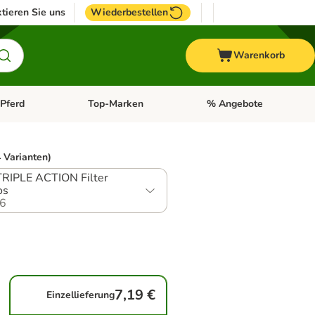
tieren Sie uns
Wiederbestellen
Warenkorb
Pferd
Top-Marken
% Angebote
: Fisch
tegorie-Menü öffnen: Vogel
Kategorie-Menü öffnen: Pferd
Kategorie-Menü öffnen: T
 Varianten)
TRIPLE ACTION Filter
os
6
7,19 €
Einzellieferung