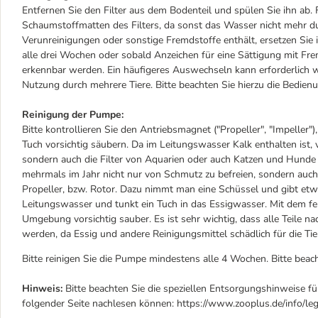
Entfernen Sie den Filter aus dem Bodenteil und spülen Sie ihn ab. F
Schaumstoffmatten des Filters, da sonst das Wasser nicht mehr dur
Verunreinigungen oder sonstige Fremdstoffe enthält, ersetzen Sie ih
alle drei Wochen oder sobald Anzeichen für eine Sättigung mit Fre
erkennbar werden. Ein häufigeres Auswechseln kann erforderlich
Nutzung durch mehrere Tiere. Bitte beachten Sie hierzu die Bedien
Reinigung der Pumpe:
Bitte kontrollieren Sie den Antriebsmagnet ("Propeller", "Impelle
Tuch vorsichtig säubern. Da im Leitungswasser Kalk enthalten ist,
sondern auch die Filter von Aquarien oder auch Katzen und Hunde 
mehrmals im Jahr nicht nur von Schmutz zu befreien, sondern auch
Propeller, bzw. Rotor. Dazu nimmt man eine Schüssel und gibt etw
Leitungswasser und tunkt ein Tuch in das Essigwasser. Mit dem 
Umgebung vorsichtig sauber. Es ist sehr wichtig, dass alle Teile 
werden, da Essig und andere Reinigungsmittel schädlich für die Tie
Bitte reinigen Sie die Pumpe mindestens alle 4 Wochen. Bitte beac
Hinweis:
Bitte beachten Sie die speziellen Entsorgungshinweise für
folgender Seite nachlesen können: https://www.zooplus.de/info/leg