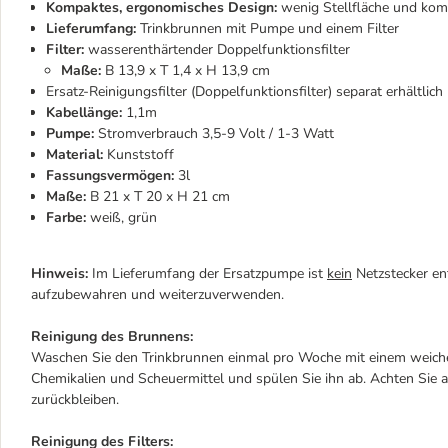
Kompaktes, ergonomisches Design:
wenig Stellfläche und kom
Lieferumfang:
Trinkbrunnen mit Pumpe und einem Filter
Filter:
wasserenthärtender Doppelfunktionsfilter
Maße:
B 13,9 x T 1,4 x H 13,9 cm
Ersatz-Reinigungsfilter (Doppelfunktionsfilter) separat erhältlich
Kabellänge:
1,1m
Pumpe:
Stromverbrauch 3,5-9 Volt / 1-3 Watt
Material:
Kunststoff
Fassungsvermögen:
3l
Maße:
B 21 x T 20 x H 21 cm
Farbe:
weiß, grün
Hinweis:
Im Lieferumfang der Ersatzpumpe ist
kein
Netzstecker en
aufzubewahren und weiterzuverwenden.
Reinigung des Brunnens:
Waschen Sie den Trinkbrunnen einmal pro Woche mit einem weic
Chemikalien und Scheuermittel und spülen Sie ihn ab. Achten Sie a
zurückbleiben.
Reinigung des Filters: