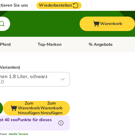
tieren Sie uns
Wiederbestellen
Warenkorb
Pferd
Top-Marken
% Angebote
: Fisch
tegorie-Menü öffnen: Vogel
Kategorie-Menü öffnen: Pferd
Kategorie-Menü öffnen: T
 Varianten)
nen 1,8 Liter, schwarz
.0
Zum
Zum
Warenkorb
Warenkorb
hinzufügen
hinzufügen
t 40 zooPunkte für dieses
tage.
mehr lesen