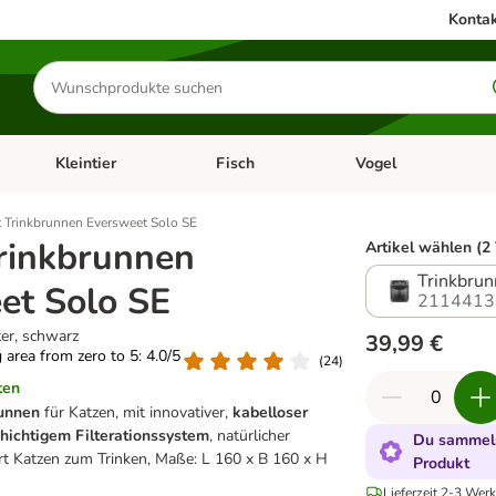
Kontak
Produkte
suchen
Kleintier
Fisch
Vogel
utter & Zubehör
Kategorie-Menü öffnen: Hundefutter & Zubehör
Kategorie-Menü öffnen: Kleintier
Kategorie-Menü öffnen
Ka
t Trinkbrunnen Eversweet Solo SE
Trinkbrunnen
Artikel wählen (2
Trinkbrun
et Solo SE
2114413
ter, schwarz
39,99 €
g area from zero to 5: 4.0/5
(
24
)
ten
runnen
für Katzen, mit innovativer,
kabelloser
ichtigem Filterationssystem
, natürlicher
Du sammels
rt Katzen zum Trinken, Maße: L 160 x B 160 x H
Produkt
Lieferzeit 2-3 Werk