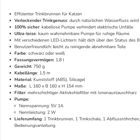
Effizienter Trinkbrunnen für Katzen
Verlockender Trinkgenuss
:
durch natürlichen Wasserfluss wird 
100% sicher
:
kabellose Pumpe verhindert elektrische Unfälle
Ultra-leise
: kaum wahrnehmbare Pumpe für ruhige Räume
Mit verschiedenen LED-Lichtern: hält dich über den Status des 
Benutzerfreundlich:
l
eicht zu reinigende abnehmbare Teile
Farbe
:
schwarz oder weiß
Fassungsvermögen
: 1,8 l
Gewicht
: 750 g
Kabellänge
: 1,5 m
Material
: Kunststoff (ABS), Silicagel
Maße
: L 160 x B 160 x H 154 mm
Filter
: mehrschichtiger Aktivkohlefilter mit Ionenaustauschharz
Pumpe
:
Nennspannung: 5V 1A
Nennleistung: 2 W
Lieferumfang
: 1 Trinkbrunnen, 1 Trinkschale, 1 Abflussröhrchen,
Bedienungsanleitung