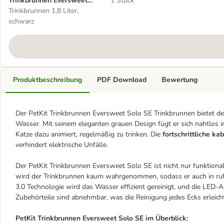
Trinkbrunnen Eversweet
1 Stück
Solo SE
Trinkbrunnen 1,8 Liter,
schwarz
Produktbeschreibung
PDF Download
Bewertung
Der PetKit Trinkbrunnen Eversweet Solo SE Trinkbrunnen bietet de
Wasser. Mit seinem eleganten grauen Design fügt er sich nahtlos i
Katze dazu animiert, regelmäßig zu trinken. Die
fortschrittliche k
verhindert elektrische Unfälle.
Der PetKit Trinkbrunnen Eversweet Solo SE ist nicht nur funktiona
wird der Trinkbrunnen kaum wahrgenommen, sodass er auch in ruh
3.0 Technologie wird das Wasser effizient gereinigt, und die LED-A
Zubehörteile sind abnehmbar, was die Reinigung jedes Ecks erleicht
PetKit Trinkbrunnen Eversweet Solo SE im Überblick: