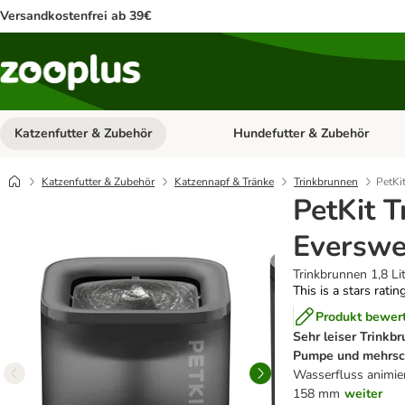
Versandkostenfrei ab 39€
Katzenfutter & Zubehör
Hundefutter & Zubehör
Kategorie-Menü öffnen: Katzenf
Katzenfutter & Zubehör
Katzennapf & Tränke
Trinkbrunnen
PetKi
PetKit 
Everswe
Trinkbrunnen 1,8 Li
This is a stars ratin
Produkt bewer
Sehr leiser Trinkb
Pumpe und mehrsch
Wasserfluss animie
158 mm
weiter