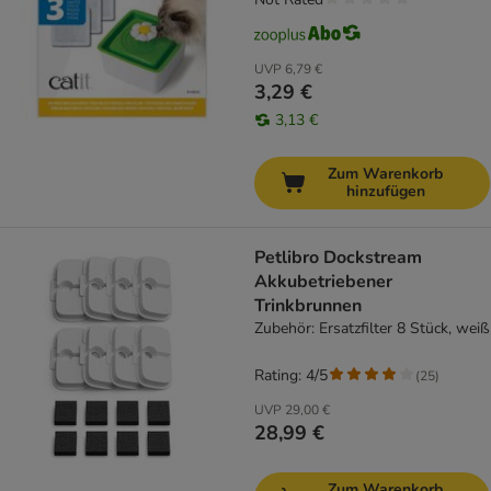
UVP
6,79 €
3,29 €
3,13 €
Zum Warenkorb
hinzufügen
Petlibro Dockstream
Akkubetriebener
Trinkbrunnen
Zubehör: Ersatzfilter 8 Stück, weiß
Rating: 4/5
(
25
)
UVP
29,00 €
28,99 €
Zum Warenkorb