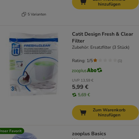
hinzufügen
5 Varianten
Catit Design Fresh & Clear
Filter
Zubehör: Ersatzfilter (3 Stück)
Rating: 1/5
(
1
)
UVP
13,59 €
5,99 €
5,69 €
Zum Warenkorb
hinzufügen
nser Favorit
zooplus Basics