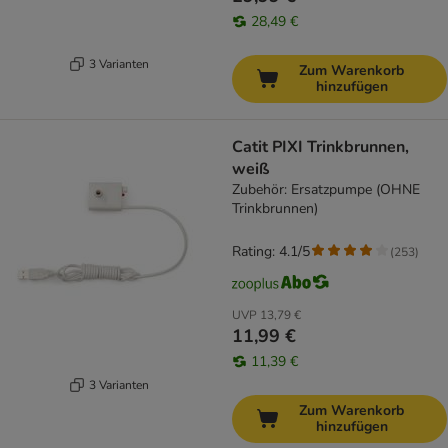
28,49 €
3 Varianten
Zum Warenkorb
hinzufügen
Catit PIXI Trinkbrunnen,
weiß
Zubehör: Ersatzpumpe (OHNE
Trinkbrunnen)
Rating: 4.1/5
(
253
)
UVP
13,79 €
11,99 €
11,39 €
3 Varianten
Zum Warenkorb
hinzufügen