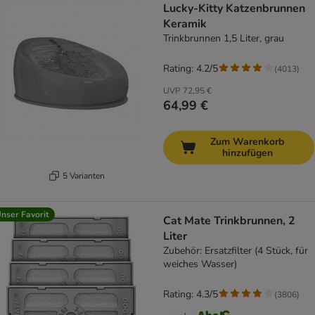
Lucky-Kitty Katzenbrunnen
Keramik
Trinkbrunnen 1,5 Liter, grau
Rating: 4.2/5
(
4013
)
UVP
72,95 €
64,99 €
Zum Warenkorb
hinzufügen
5 Varianten
nser Favorit
Cat Mate Trinkbrunnen, 2
Liter
Zubehör: Ersatzfilter (4 Stück, für
weiches Wasser)
Rating: 4.3/5
(
3806
)