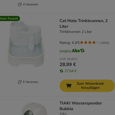
4 Varianten
nser Favorit
Cat Mate Trinkbrunnen, 2
Liter
Trinkbrunnen 2 Liter
Rating: 4.3/5
(
3806
)
UVP
29,00 €
28,99 €
27,54 €
5 Varianten
Zum Warenkorb
hinzufügen
TIAKI Wasserspender
Bubble
3,8 l