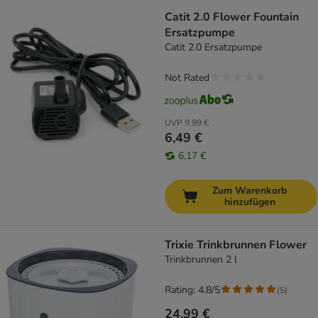
Catit 2.0 Flower Fountain
Ersatzpumpe
Catit 2.0 Ersatzpumpe
Not Rated
UVP
9,99 €
6,49 €
6,17 €
Zum Warenkorb
hinzufügen
Trixie Trinkbrunnen Flower
Trinkbrunnen 2 l
Rating: 4.8/5
(
5
)
24,99 €