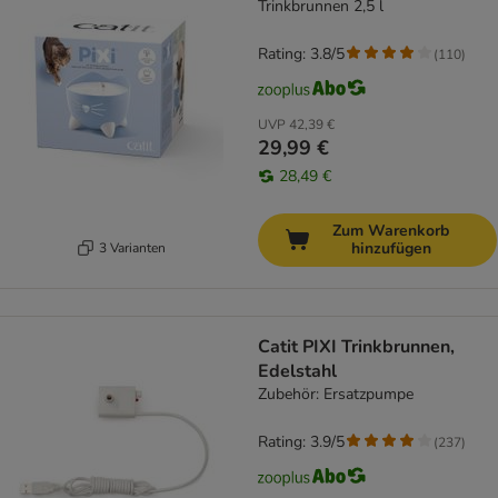
Trinkbrunnen 2,5 l
Rating: 3.8/5
(
110
)
UVP
42,39 €
29,99 €
28,49 €
Zum Warenkorb
hinzufügen
3 Varianten
Catit PIXI Trinkbrunnen,
Edelstahl
Zubehör: Ersatzpumpe
Rating: 3.9/5
(
237
)