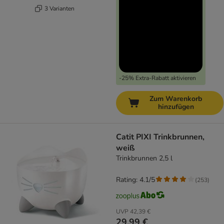
3 Varianten
-25% Extra-Rabatt aktivieren
Zum Warenkorb
hinzufügen
Catit PIXI Trinkbrunnen,
weiß
Trinkbrunnen 2,5 l
Rating: 4.1/5
(
253
)
UVP
42,39 €
29,99 €