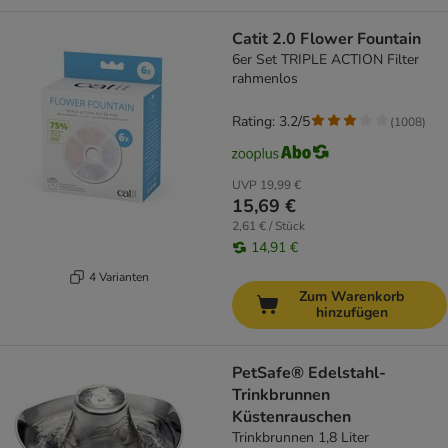
Catit 2.0 Flower Fountain
6er Set TRIPLE ACTION Filter
rahmenlos
Rating: 3.2/5
(
1008
)
UVP
19,99 €
15,69 €
2,61 € / Stück
14,91 €
4 Varianten
Zum Warenkorb
hinzufügen
PetSafe® Edelstahl-
Trinkbrunnen
Küstenrauschen
Trinkbrunnen 1,8 Liter