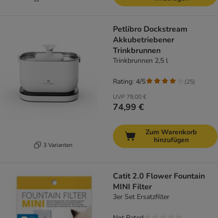
Petlibro Dockstream
Akkubetriebener
Trinkbrunnen
Trinkbrunnen 2,5 l
Rating: 4/5
(
25
)
UVP
79,00 €
74,99 €
Zum Warenkorb
hinzufügen
3 Varianten
Catit 2.0 Flower Fountain
MINI Filter
3er Set Ersatzfilter
Not Rated