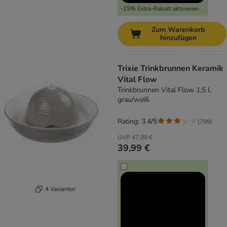
-15% Extra-Rabatt aktivieren
Zum Warenkorb
hinzufügen
Trixie Trinkbrunnen Keramik
Vital Flow
Trinkbrunnen Vital Flow 1,5 l,
grau/weiß
Rating: 3.4/5
(
799
)
UVP
47,99 €
39,99 €
4 Varianten