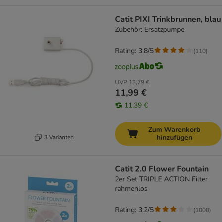
Catit PIXI Trinkbrunnen, blau
Zubehör: Ersatzpumpe
Rating: 3.8/5
(
110
)
UVP
13,79 €
11,99 €
11,39 €
Zum Warenkorb
hinzufügen
3 Varianten
Catit 2.0 Flower Fountain
2er Set TRIPLE ACTION Filter
rahmenlos
Rating: 3.2/5
(
1008
)