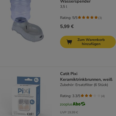
Wasserspender
3,5 l
Rating: 5/5
(
3
)
5,99 €
Zum Warenkorb
hinzufügen
Catit Pixi
Keramiktrinkbrunnen, weiß
Zubehör: Ersatzfilter (6 Stück)
Rating: 3.3/5
(
4
)
UVP
19,99 €