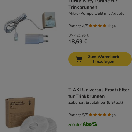
Lucky-Kitty Pumpe für
Trinkbrunnen
Mikro-Pumpe USB mit Adapter
Rating: 4/5
(
3
)
UVP
21,95 €
18,69 €
Zum Warenkorb
hinzufügen
TIAKI Universal-Ersatzfilter
für Trinkbrunnen
Zubehör: Ersatzfilter (6 Stück)
Rating: 5/5
(
2
)