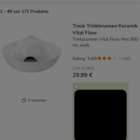
1 - 48 von 172 Produkte
product items have been changed
Trixie Trinkbrunnen Keramik
Vital Flow
Trinkbrunnen Vital Flow Mini 800
ml, weiß
Rating: 3.4/5
(
799
)
UVP
37,99 €
29,99 €
4 Varianten