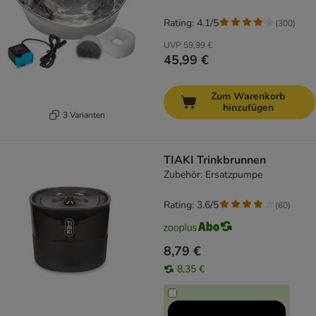
Rating: 4.1/5
(
300
)
UVP
59,99 €
45,99 €
Zum Warenkorb
hinzufügen
3 Varianten
TIAKI Trinkbrunnen
Zubehör: Ersatzpumpe
Rating: 3.6/5
(
60
)
8,79 €
8,35 €