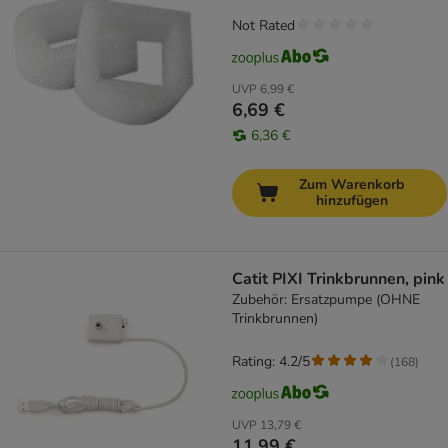
Not Rated
UVP
6,99 €
6,69 €
6,36 €
Zum Warenkorb
hinzufügen
Catit PIXI Trinkbrunnen, pink
Zubehör: Ersatzpumpe (OHNE
Trinkbrunnen)
Rating: 4.2/5
(
168
)
UVP
13,79 €
11,99 €