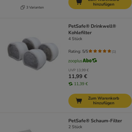
hinzufügen
3 Varianten
PetSafe® Drinkwell®
Kohlefilter
4 Stück
Rating: 5/5
(
1
)
UVP
13,99 €
11,99 €
11,39 €
Zum Warenkorb
hinzufügen
PetSafe® Schaum-Filter
2 Stück