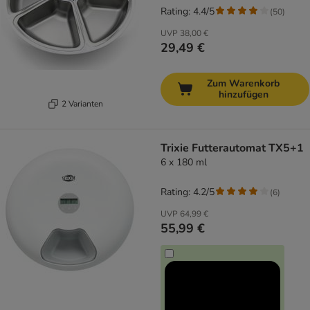
Rating: 4.4/5
(
50
)
UVP
38,00 €
29,49 €
Zum Warenkorb
hinzufügen
2 Varianten
Trixie Futterautomat TX5+1
6 x 180 ml
Rating: 4.2/5
(
6
)
UVP
64,99 €
55,99 €