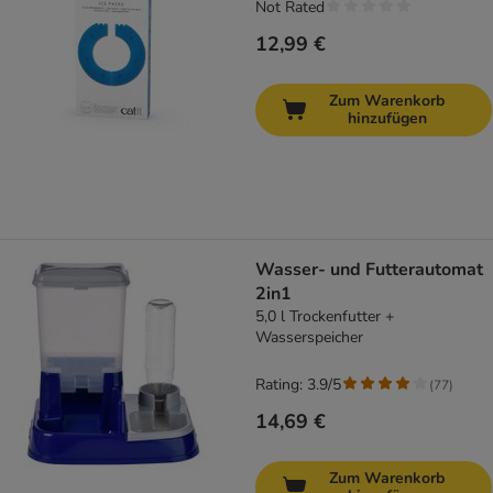
Not Rated
12,99 €
Zum Warenkorb
hinzufügen
Wasser- und Futterautomat
2in1
5,0 l Trockenfutter +
Wasserspeicher
Rating: 3.9/5
(
77
)
14,69 €
Zum Warenkorb