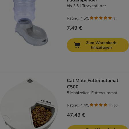
Futterspender
bis 3,5 l Trockenfutter
Rating: 4.5/5
(
2
)
7,49 €
Zum Warenkorb
hinzufügen
Cat Mate Futterautomat
C500
5 Mahlzeiten-Futterautomat
Rating: 4.4/5
(
50
)
47,49 €