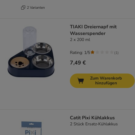
2 Varianten
TIAKI Dreiernapf mit
Wasserspender
2 x 200 ml
Rating: 1/5
(
1
)
7,49 €
Zum Warenkorb
hinzufügen
Catit Pixi Kühlakkus
2 Stück Ersatz-Kühlakkus