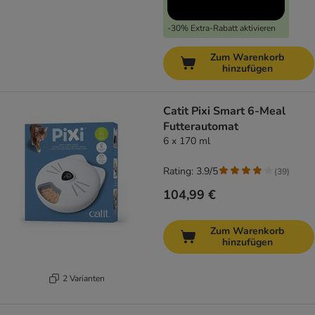
-30% Extra-Rabatt aktivieren
Zum Warenkorb
hinzufügen
Catit Pixi Smart 6-Meal
Futterautomat
6 x 170 ml
Rating: 3.9/5
(
39
)
104,99 €
Zum Warenkorb
hinzufügen
2 Varianten