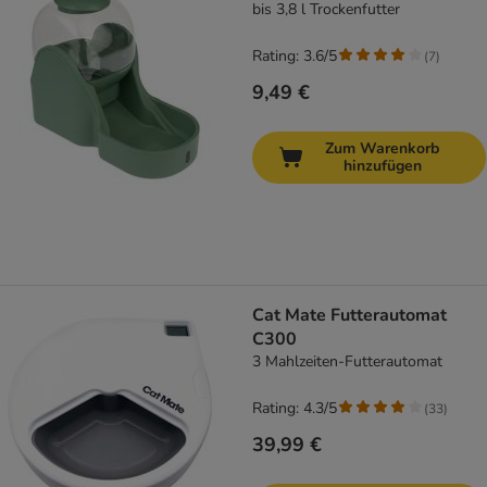
bis 3,8 l Trockenfutter
Rating: 3.6/5
(
7
)
9,49 €
Zum Warenkorb
hinzufügen
Cat Mate Futterautomat
C300
3 Mahlzeiten-Futterautomat
Rating: 4.3/5
(
33
)
39,99 €