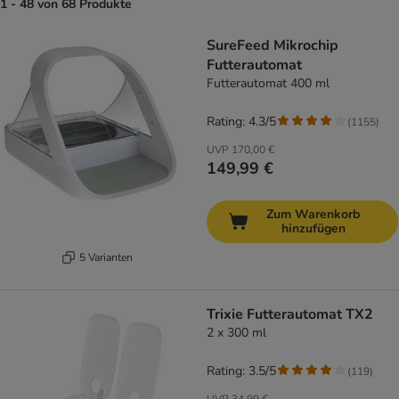
1 - 48 von 68 Produkte
product items have been changed
SureFeed Mikrochip
Futterautomat
Futterautomat 400 ml
Rating: 4.3/5
(
1155
)
UVP
170,00 €
149,99 €
Zum Warenkorb
hinzufügen
5 Varianten
Trixie Futterautomat TX2
2 x 300 ml
Rating: 3.5/5
(
119
)