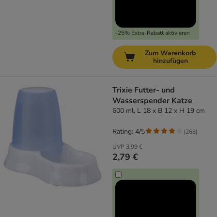
-25% Extra-Rabatt aktivieren
Zum Warenkorb
hinzufügen
Trixie Futter- und
Wasserspender Katze
600 ml, L 18 x B 12 x H 19 cm
Rating: 4/5
(
268
)
UVP
3,99 €
2,79 €