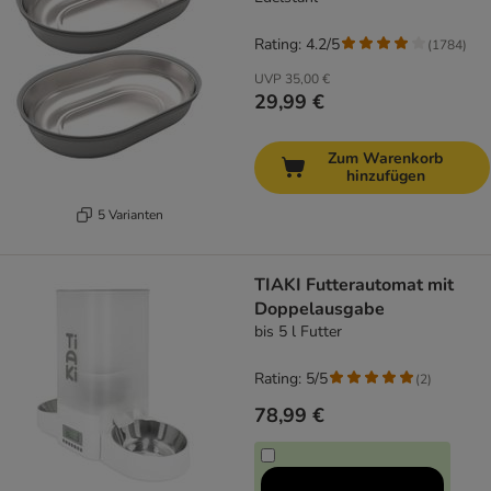
Rating: 4.2/5
(
1784
)
UVP
35,00 €
29,99 €
Zum Warenkorb
hinzufügen
5 Varianten
TIAKI Futterautomat mit
Doppelausgabe
bis 5 l Futter
Rating: 5/5
(
2
)
78,99 €