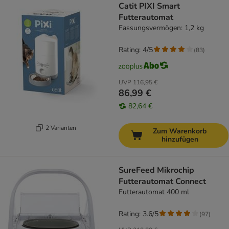
Catit PIXI Smart
Futterautomat
Fassungsvermögen: 1,2 kg
Rating: 4/5
(
83
)
UVP
116,95 €
86,99 €
82,64 €
2 Varianten
Zum Warenkorb
hinzufügen
SureFeed Mikrochip
Futterautomat Connect
Futterautomat 400 ml
Rating: 3.6/5
(
97
)