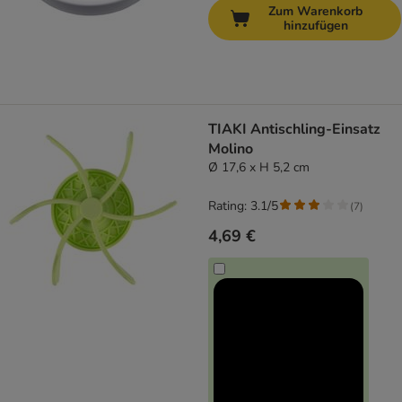
Zum Warenkorb
hinzufügen
TIAKI Antischling-Einsatz
Molino
Ø 17,6 x H 5,2 cm
Rating: 3.1/5
(
7
)
4,69 €