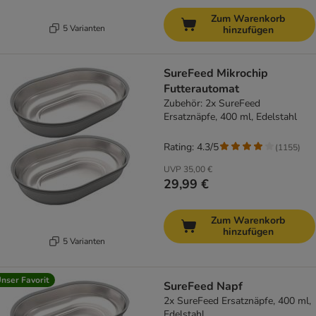
Zum Warenkorb
5 Varianten
hinzufügen
SureFeed Mikrochip
Futterautomat
Zubehör: 2x SureFeed
Ersatznäpfe, 400 ml, Edelstahl
Rating: 4.3/5
(
1155
)
UVP
35,00 €
29,99 €
Zum Warenkorb
hinzufügen
5 Varianten
nser Favorit
SureFeed Napf
2x SureFeed Ersatznäpfe, 400 ml,
Edelstahl