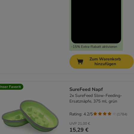
-15% Extra-Rabatt aktivieren
Zum Warenkorb
hinzufügen
nser Favorit
SureFeed Napf
2x SureFeed Slow-Feeding-
Ersatznäpfe, 375 ml, grün
Rating: 4.2/5
(
1784
)
UVP
21,00 €
15,29 €