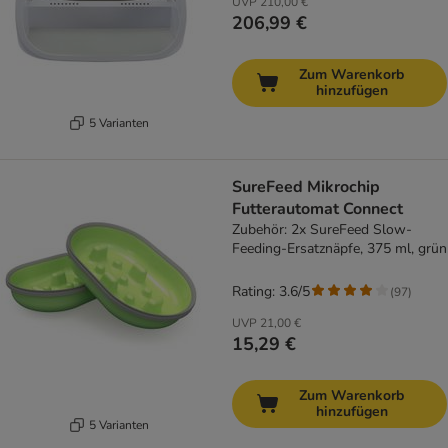
UVP
210,00 €
206,99 €
Zum Warenkorb
hinzufügen
5 Varianten
SureFeed Mikrochip
Futterautomat Connect
Zubehör: 2x SureFeed Slow-
Feeding-Ersatznäpfe, 375 ml, grün
Rating: 3.6/5
(
97
)
UVP
21,00 €
15,29 €
Zum Warenkorb
hinzufügen
5 Varianten