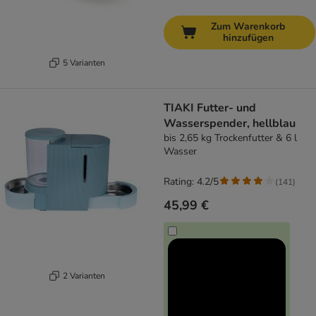
Zum Warenkorb
hinzufügen
5 Varianten
TIAKI Futter- und
Wasserspender, hellblau
bis 2,65 kg Trockenfutter & 6 l
Wasser
Rating: 4.2/5
(
141
)
45,99 €
2 Varianten