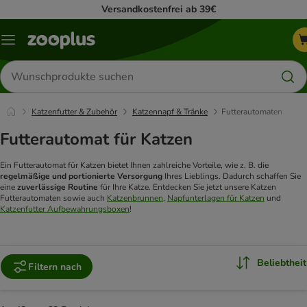
Versandkostenfrei ab 39€
Menü
Produkte
suchen
Katzenfutter & Zubehör
Katzennapf & Tränke
Futterautomaten
Futterautomat für Katzen
Ein Futterautomat für Katzen bietet Ihnen zahlreiche Vorteile, wie z. B. die
regelmäßige und portionierte Versorgung
Ihres Lieblings. Dadurch schaffen Sie
eine
zuverlässige Routine
für Ihre Katze. Entdecken Sie jetzt unsere Katzen
Futterautomaten sowie auch
Katzenbrunnen
,
Napfunterlagen für Katzen
und
Katzenfutter Aufbewahrungsboxen
!
Beliebtheit
Filtern nach