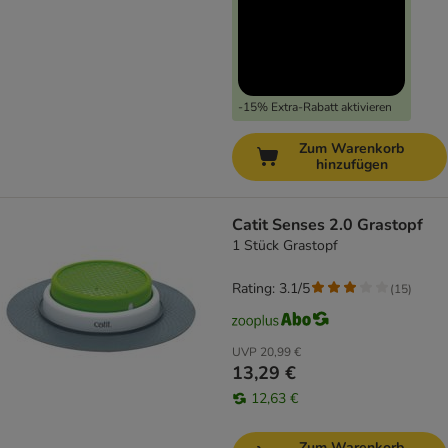
-15% Extra-Rabatt aktivieren
Zum Warenkorb
hinzufügen
Catit Senses 2.0 Grastopf
1 Stück Grastopf
Rating: 3.1/5
(
15
)
UVP
20,99 €
13,29 €
12,63 €
Zum Warenkorb