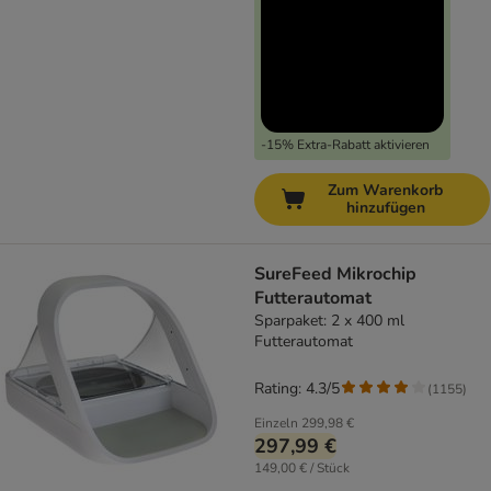
-15% Extra-Rabatt aktivieren
Zum Warenkorb
hinzufügen
SureFeed Mikrochip
Futterautomat
Sparpaket: 2 x 400 ml
Futterautomat
Rating: 4.3/5
(
1155
)
Einzeln
299,98 €
297,99 €
149,00 € / Stück