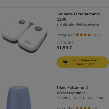
Cat Mate Futterautomat
C200
2 Mahlzeiten-Futterautomat
Rating: 4.1/5
(
16
)
UVP
33,99 €
31,99 €
Zum Warenkorb
hinzufügen
Trixie Futter- und
Wasserspender
600 ml, L 18 x B 12 x H 19 cm
Rating: 3.7/5
(
3
)