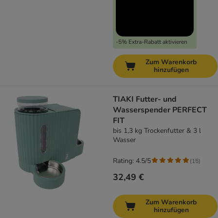
-5% Extra-Rabatt aktivieren
Zum Warenkorb
hinzufügen
TIAKI Futter- und
Wasserspender PERFECT
FIT
bis 1,3 kg Trockenfutter & 3 l
Wasser
Rating: 4.5/5
(
15
)
32,49 €
Zum Warenkorb
hinzufügen