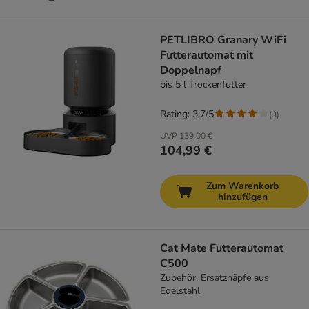
PETLIBRO Granary WiFi
Futterautomat mit
Doppelnapf
bis 5 l Trockenfutter
Rating: 3.7/5
(
3
)
UVP
139,00 €
104,99 €
Zum Warenkorb
hinzufügen
Cat Mate Futterautomat
C500
Zubehör: Ersatznäpfe aus
Edelstahl