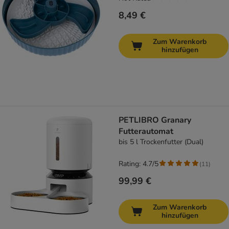
8,49 €
Zum Warenkorb
hinzufügen
PETLIBRO Granary
Futterautomat
bis 5 l Trockenfutter (Dual)
Rating: 4.7/5
(
11
)
99,99 €
Zum Warenkorb
hinzufügen