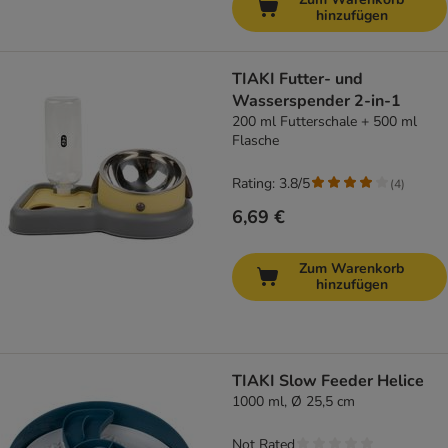
hinzufügen
TIAKI Futter- und
Wasserspender 2-in-1
200 ml Futterschale + 500 ml
Flasche
Rating: 3.8/5
(
4
)
6,69 €
Zum Warenkorb
hinzufügen
TIAKI Slow Feeder Helice
1000 ml, Ø 25,5 cm
Not Rated